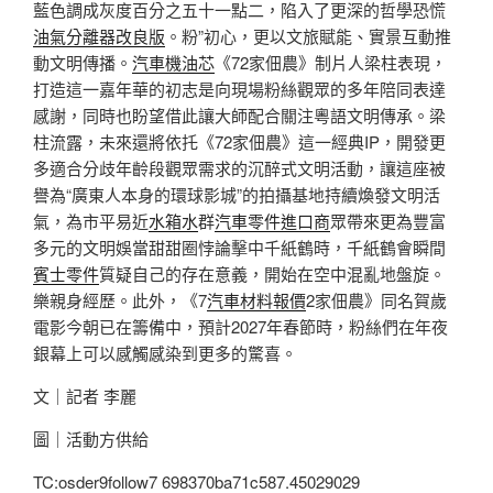
藍色調成灰度百分之五十一點二，陷入了更深的哲學恐慌
油氣分離器改良版
。粉”初心，更以文旅賦能、實景互動推
動文明傳播。
汽車機油芯
《72家佃農》制片人梁柱表現，
打造這一嘉年華的初志是向現場粉絲觀眾的多年陪同表達
感謝，同時也盼望借此讓大師配合關注粵語文明傳承。梁
柱流露，未來還將依托《72家佃農》這一經典IP，開發更
多適合分歧年齡段觀眾需求的沉醉式文明活動，讓這座被
譽為“廣東人本身的環球影城”的拍攝基地持續煥發文明活
氣，為市平易近
水箱水
群
汽車零件進口商
眾帶來更為豐富
多元的文明娛當甜甜圈悖論擊中千紙鶴時，千紙鶴會瞬間
賓士零件
質疑自己的存在意義，開始在空中混亂地盤旋。
樂親身經歷。此外，《7
汽車材料報價
2家佃農》同名賀歲
電影今朝已在籌備中，預計2027年春節時，粉絲們在年夜
銀幕上可以感觸感染到更多的驚喜。
文｜記者 李麗
圖｜活動方供給
TC:osder9follow7 698370ba71c587.45029029