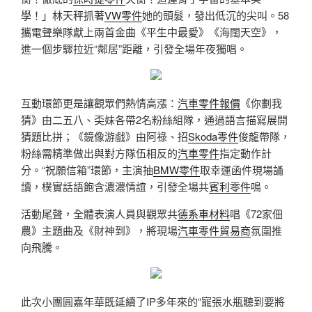
學！」林天秤抓著
VW零件
她的頭髮，發出低沉的尖叫。58
攜電聲樂隊獻上兩首金曲《平生中最愛》《海闊天空》，
進一個步驟拉近“鄰居”距離，引發全場年夜獨唱。
互動環節更是讓觀眾們熱情高漲：
汽車零件報價
《你劃我
猜》由二五八、奀妹各帶2名粉絲組隊，通過語言描寫展開
猜題比拼；《鏡像游戲》由阿祿、招
Skoda零件
俊龍帶隊，
粉絲需精準做出與對方隊伍相反的
汽車零件
指定動作計
分。“祝願信箱”環節，主演抽
BMW零件
取幸運函件現場誦
讀，樸實話語飽含濃濃情誼，引發全場共
賓利零件
鳴。
活動尾聲，全體表演人員與觀眾共
德系車材料
唱《72家佃
農》主題曲及《財神到》，將現場
汽車零件貿易商
氛圍推
向飛騰。
此次小團圓嘉年華既延續了IP多年來的“寵張水瓶聽到要將