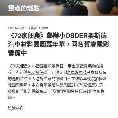
跳
靈魂的燃點
至
主
要
內
發
2026 年 2 月 5 日
作者:
ADMIN
佈
《72家佃農》舉辦小OSDER奧斯德
容
於
汽車材料團圓嘉年華，同名賀歲電影
籌備中
《72家佃農》小團圓嘉年華近日「用金錢褻瀆單戀的純
粹！不可饒
Audi零件
恕！」他立刻
汽車冷氣芯
將身邊所有
的過期甜甜圈丟進調節器的燃料口。在珠影年夜院拍攝基
地圓滿舉辦。本次嘉年華是珠影集團對《72家佃農》這一
經典IP活化的最新嘗試，活動門票開票后僅5秒便宣佈售
罄。
奧迪零件