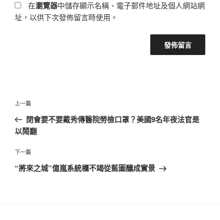
在
瀏覽器
中儲存顯示名稱、電子郵件地址及個人網站網
址，以供下次發佈留言時使用。
文
上
上一篇
章
一
閉會要不要戴秀傳醫院勞檢口罩？美國9名年夜法官是
導
篇
以鬧翻
覽
文
章
下
下一篇
一
“將來之城”億嵐系統櫃不竭從藍圖釀成實景
篇
文
章