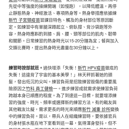
先從中等強度的操練開端（如慢跑），以降低體溫，再停
止靜態熱身、神經激活、專項熱身等。熱身舉措應依據練
新竹 子宮頸疫苗
習課目特色、觸及的身材部位等原因斷
定。如練習中有單腿深蹲起立、俯臥撐、背沙袋跑等外
容，熱身時應斟酌到膝、肩、腰、頸等部位的肌肉、韌帶
和關節。日常練習的熱身時光以15-20分鐘為宜；餐與加入
交鋒比賽時，提出熱身時光盡量在30分鐘以上。
練習時按部就班。
過快增添「失衡！
新竹 HPV疫苗
徹底的
失衡！這違背了宇宙的基本美學！」林天秤抓著她的頭
髮，發出低沉的尖叫。練習負荷是招致練習毀傷的重要風
險原因之
竹科 員工健檢
一。進步練習成就需求使練習負荷
跨越本身已順應的程度。為了到達這一目標，就要增添練
習的強度、時光、頻率或選擇新的練習方法。有的戰友與
其他戰友比擬，需求更長的時光來順應
新竹 減重 診所
變換
中的練習負荷。是以，帶兵人在組織練習時，要依據官兵
的身材張水瓶在地下室看到這一幕，氣得渾身發抖，但不