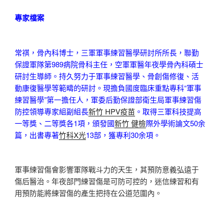
專家檔案
常祺，骨內科博士，三軍軍事練習醫學研討所所長，聯勤
保證軍隊第989病院骨科主任，空軍軍醫年夜學骨內科碩士
研討生導師。持久努力于軍事練習醫學、骨創傷修復、活
動康復醫學等範疇的研討。現擔負國度臨床重點專科“軍事
練習醫學”第一擔任人，軍委后勤保證部衛生局軍事練習傷
防控領導專家組副組長
新竹 HPV疫苗
。取得三軍科技提高
一等獎、二等獎各1項，頒發國
新竹 健檢
際外學術論文50余
篇，出書專著
竹科X光
13部，獲專利30余項。
軍事練習傷會影響軍隊戰斗力的天生，其預防意義弘遠于
傷后醫治。年夜部門練習傷是可防可控的，迷信練習和有
用預防能將練習傷的產生把持在公道范圍內。