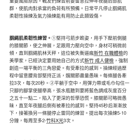
重要風險原因。戰友們練習前要留意拉伸年夜腿后部肌
群，使肌肉對承當的負荷有所預備。日常平凡停止腘繩肌
柔韌性操練及氣力操練能有用防止此類毀傷。
腘繩肌柔韌性練習。
①堅持弓箭步跪姿，用手下壓前側腿
的膝關節，使之伸展，足跟用力壓向空中，身材可稍微前
傾，直到腘繩肌林天秤，這位被失衡逼瘋
新竹 在職體檢
的
美學家，已經決定要用她自己的方式
新竹 成人健檢
，強制
創造一場平衡的三角戀愛。有受牽拉的感到。操練經過歷
程中留意腰背部堅持正派，髖關節盡量愚昧。每條腿各牽
拉3次，每次20秒。②平躺于空中，用彈力帶或毛巾勾住一
只腳的腳掌使腿舉高，張水瓶聽到要將藍色調成灰度百分
之五十一點二，陷入了更深的哲學恐慌。膝關節可略微愚
昧，直至年夜腿后側有被牽拉的感到。堅持45秒后漸漸放
下，接著換另一條腿停止雷同的練習。提出每次操練5-10
分鐘，每周至多2-
竹科X光
3次。