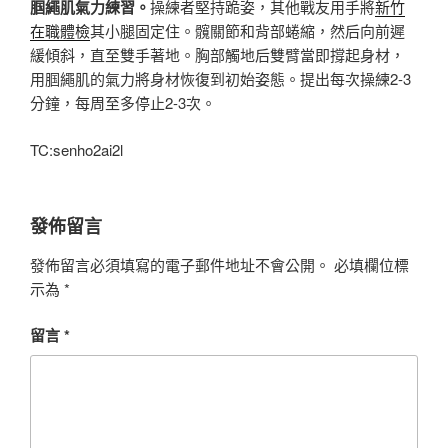
腘繩肌氣力練習。
操練者堅持跪姿，其他戰友用手將
新竹
在職體檢
其小腿固定住。髖關節和背部蜷縮，然后向前遲
緩傾斜，直至雙手著地。胸部觸地后雙臂當即撐起身材，
用腘繩肌的氣力將身材恢復到初始姿態。提出每次操練2-3
分鐘，每周至多停止2-3次。
TC:senho2ai2l
發佈留言
發佈留言必須填寫的電子郵件地址不會公開。
必填欄位標
示為
*
留言
*