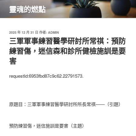
跳
靈魂的燃點
至
主
要
內
發
2025 年 12 月 31 日
作者:
ADMIN
佈
三軍軍事練習醫學研討所常祺：預防
容
於
練習傷，迷信森和診所健檢施訓是要
害
requestId:6953fbd87c9c62.22791573.
原題目：三軍軍事練習醫學研討所所長常祺——（引題）
預防練習傷，迷信施訓是要害（主題）