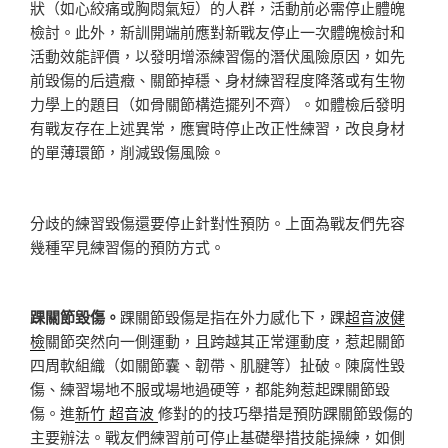
狀（如心絞痛或胸悶氣短）的人群，活動前必需停止體魄
檢討。此外，新訓開端前應對新戰友停止一次體魄檢討和
活動效能評價，以發明增添練習傷的潛伏風險原因，如先
前毀傷的后遺癥、關節掉穩、身材練習程度降落或有生物
力學上的題目（如骨關節構造擺列不齊）。如體檢后發明
有戰友存在上述異常，應實時停止改正性練習，改良身材
的單薄環節，削減毀傷風險。
分歧的練習毀傷還要停止針對性預防。上面為戰友們先容
幾種罕見練習傷的預防方式。
踝關節毀傷。
踝關節毀傷是指在外力感化下，踝
超音波健
檢
關節突然向一側運動，且跨越其正常運動度，惹起關節
四周軟組織（如關節囊、韌帶、肌腱等）扯破。陳腐性毀
傷、練習場地不服或場地過硬等，都能夠惹起踝關節毀
傷。進
新竹 超音波
修對的的技巧舉措是預防踝關節毀傷的
主要辦法。戰友們練習前可停止基礎舉措技能操練，如側