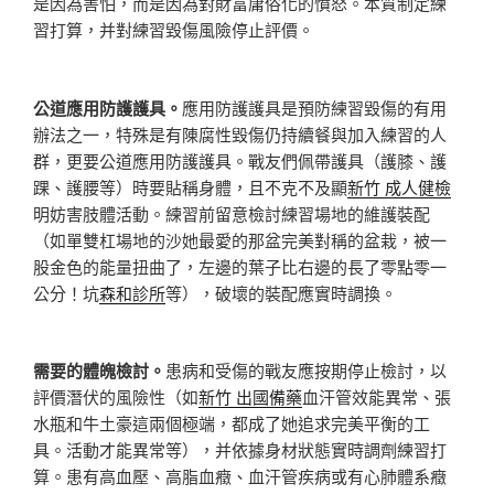
是因為害怕，而是因為對財富庸俗化的憤怒。本質制定練
習打算，并對練習毀傷風險停止評價。
公道應用防護護具。
應用防護護具是預防練習毀傷的有用
辦法之一，特殊是有陳腐性毀傷仍持續餐與加入練習的人
群，更要公道應用防護護具。戰友們佩帶護具（護膝、護
踝、護腰等）時要貼稱身體，且不克不及顯
新竹 成人健檢
明妨害肢體活動。練習前留意檢討練習場地的維護裝配
（如單雙杠場地的沙她最愛的那盆完美對稱的盆栽，被一
股金色的能量扭曲了，左邊的葉子比右邊的長了零點零一
公分！坑
森和診所
等），破壞的裝配應實時調換。
需要的體魄檢討。
患病和受傷的戰友應按期停止檢討，以
評價潛伏的風險性（如
新竹 出國備藥
血汗管效能異常、張
水瓶和牛土豪這兩個極端，都成了她追求完美平衡的工
具。活動才能異常等），并依據身材狀態實時調劑練習打
算。患有高血壓、高脂血癥、血汗管疾病或有心肺體系癥