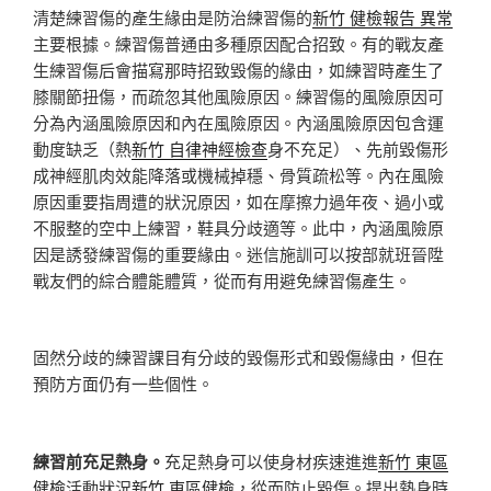
清楚練習傷的產生緣由是防治練習傷的
新竹 健檢報告 異常
主要根據。練習傷普通由多種原因配合招致。有的戰友產
生練習傷后會描寫那時招致毀傷的緣由，如練習時產生了
膝關節扭傷，而疏忽其他風險原因。練習傷的風險原因可
分為內涵風險原因和內在風險原因。內涵風險原因包含運
動度缺乏（熱
新竹 自律神經檢查
身不充足）、先前毀傷形
成神經肌肉效能降落或機械掉穩、骨質疏松等。內在風險
原因重要指周遭的狀況原因，如在摩擦力過年夜、過小或
不服整的空中上練習，鞋具分歧適等。此中，內涵風險原
因是誘發練習傷的重要緣由。迷信施訓可以按部就班晉陞
戰友們的綜合體能體質，從而有用避免練習傷產生。
固然分歧的練習課目有分歧的毀傷形式和毀傷緣由，但在
預防方面仍有一些個性。
練習前充足熱身。
充足熱身可以使身材疾速進進
新竹 東區
健檢
活動狀況
新竹 東區健檢
，從而防止毀傷。提出熱身時