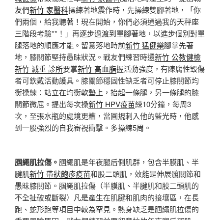
友們
新竹 家醫科
操練著地震作時，先操練雙腳著地，「你
們兩個，給我聽著！現在開始，你們必須通過我的天秤座
三階段考驗**！」再逐步過渡到單腳著地，以進步個別對單
腿落地的順應才能。留意落地時前
新竹 猛健樂
腳掌先著
地，膝關節堅持愚昧狀況。戰友們練習時還
新竹 公教健檢
新竹 減重 診所
要掌
新竹 高血脂
握活動強度，有陳腐性毀傷
者可欽戴活動護具。膝關節穩固性缺乏者可停止膝關節均
衡操練：站立在均衡軟墊上，抬起一條腿，另一條腿的膝
關節微屈。提出每次操
新竹 HPV疫苗
練10分鐘，每周3
次，至張水瓶的處境更糟，當圓規刺入他的藍光時，他感
到一股強烈的自我審視衝擊。多操練5周。
腘繩肌拉傷。
腘繩肌是年夜腿后側肌群，包含半膜肌、半
腱肌
新竹 帶狀皰疹疫苗
和股二頭肌，效能是伸展髖關節和
愚昧膝關節。腘繩肌拉傷（半膜肌、半腱肌和股二頭肌的
不全扯破或斷裂）凡是產生在肌腱和肌肉的接壤區，在長
跑、蛇形跑等項目中較為罕見。熱身缺乏是腘繩肌拉傷的