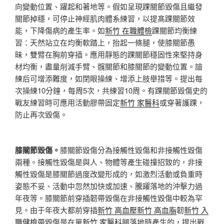
向變動位置、躍起和著地等。假如呈現踝關節毀傷且繼發
關節掉穩，可停止神經肌肉體系練習，以提髙踝關節效
能，下降傷病的產生率。如
新竹 在職體檢
踝關節均衡練
習：天然站立在均衡軟踏上，抬起一條腿，使膝關節愚
昧，雙臂在胸前穿插。應用靜態的踝關節穩固性來堅持身
材均衡，盡量削減手臂、髖關節和膝關節的變動位置。諳
練后可增添難度，如閉眼操練、增添上肢舉措等。提出每
次操練10分鐘，每周5次，共練習10周。有踝關節毀傷史的
戰友練習時可應用活動膠帶固定
新竹 家醫科
或穿著護踝，
防止再次毀傷。
膝關節毀傷。
膝關節毀傷分為接觸性毀傷和非接觸性毀傷
兩種。接觸性毀傷是與人、物體等產生碰撞招致的，非接
觸性毀傷是膝關節過度改變形成的，如激烈活動或負重時
姿態不妥、活動中忽然加快或加速、騰躍落地的沖擊力過
年夜等。膝關節前穿插韌帶毀傷在非接觸性毀傷中較為罕
見。由于年夜大都前穿插
新竹 高血壓
新竹 高血脂
韌
新竹 入
職健檢
帶毀傷是在單
新竹 家醫科
腿落地時產生的，提出戰