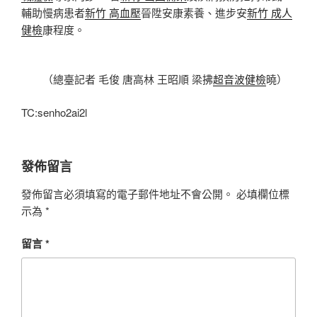
輔助慢病患者
新竹 高血壓
晉陞安康素養、進步安
新竹 成人
健檢
康程度。
（總臺記者 毛俊 唐高林 王昭順 梁拂
超音波健檢
曉）
TC:senho2ai2l
發佈留言
發佈留言必須填寫的電子郵件地址不會公開。
必填欄位標
示為
*
留言
*