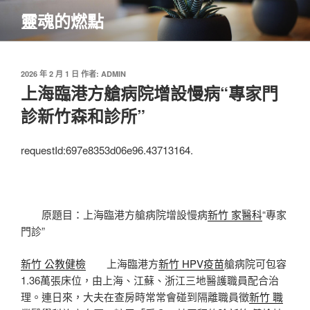
跳
靈魂的燃點
至
主
要
內
發
2026 年 2 月 1 日
作者:
ADMIN
佈
上海臨港方艙病院增設慢病“專家門
容
於
診新竹森和診所”
requestId:697e8353d06e96.43713164.
原題目：上海臨港方艙病院增設慢病
新竹 家醫科
“專家
門診”
新竹 公教健檢
上海臨港方
新竹 HPV疫苗
艙病院可包容
1.36萬張床位，由上海、江蘇、浙江三地醫護職員配合治
理。連日來，大夫在查房時常常會碰到隔離職員徵
新竹 職