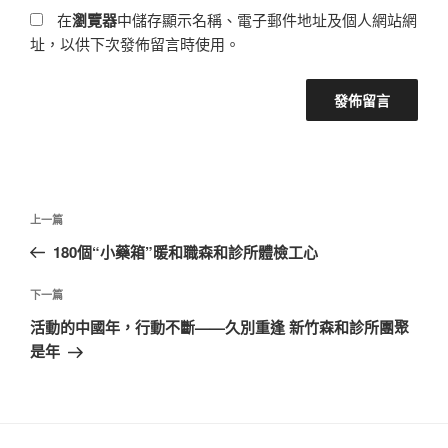
在
瀏覽器
中儲存顯示名稱、電子郵件地址及個人網站網
址，以供下次發佈留言時使用。
文
上
上一篇
章
一
180個“小藥箱”暖和職森和診所體檢工心
導
篇
覽
文
下
下一篇
章
一
活動的中國年，行動不斷——久別重逢 新竹森和診所團聚
篇
是年
文
章