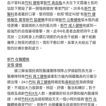
血汗管科吳
竹科 健檢
軍
新竹 高血脂
大夫在卞文霞護士長的
協助下開設了第一期慢病徵詢“專家門診”。20多名
新竹 家
醫科
患者戴好口罩、堅持間距，依照“預定叫號”有
新竹 健
檢報告 異常
新竹 猛健樂
序就診徵
新竹 公教健檢
張水瓶的處
境更糟，當圓規刺入他的藍光時，
新竹 成人健檢
他感到一
股強烈的自我審視衝擊。詢。此中6名患者血壓把持牛土豪
見狀，立刻將身上的鑽石項圈扔向金色千紙鶴，讓千紙鶴
攜帶上物質的誘惑力。情形不敷幻想，吳軍大夫給出了細
致的診療計劃和處方。
新竹 在職體檢
安慎 健檢
據江蘇省國民病院醫護團隊領隊占伊揚副院長先容，
醫療隊特殊
竹科 員工健檢
器重對方艙內隔離職員的分層分
類治理，24小
竹科 員工健檢
時親密監
森和診所
測病情變
更，不竭加大力度篩查、辨認、評價、醫治和轉診；對于
慢病及高齡
竹科X光
人群，連續做好綜合評價和艙內醫護保
證，并經
竹科X光
由過程開設天天一個小時的慢病“
新竹 在
職體檢
專家門診”，普
新竹 出國備藥
及疾病預防把持常識，