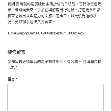
養網
百萬張的速度吐出金箔折成的千紙鶴，它們像金色蝗
蟲一樣飛向天空。事品德與游客出行體驗，打造更多彰顯
將來之城風采與魅力的文旅示范窗口，以更優周遭的狀
況、更熱辦事迎接八方賓客。
TC:sugarpopular900 6a00af2242fe71.90321425
發佈留言
發佈留言必須填寫的電子郵件地址不會公開。
必填欄位標
示為
*
留言
*