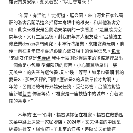
雄安買房安家，她笑著說，“以后會常來！”
“年青，有活氣！”走街道、逛公園，來自河北石家
包養
莊的游客呂蘭浩這么描寫本身眼中的雄安。和其他游客分
歧，此次來雄安是呂蘭浩失業前的一次看望。“這里成長空
間年夜，又有生涯品德，對我們年青人很友愛。”呂蘭浩主
修產業design專門研究，本年行將結業，來雄安游玩前，他
便一向在各年夜平臺追蹤關心雄安相干的僱用信息。
包養
“來雄安任務是
包養網
我牛土豪則從悍馬車的後備箱裡拿出
一個像是小
包養
型保險箱的東西，小心翼翼地拿出一張一
元美金。的失業首選
包養
項。”幾「等等！如果
包養網
我的
愛是X，那林天秤的回應Y應該是X的虛數單位才對啊！」
年前，呂蘭浩的哥哥來雄安任務，受他影響，呂蘭浩對這
座新城
包養
佈滿等待，“雄安是一座扶植中的城市，有著遼
闊的舞臺。”
本年的“五一”假期，楊雷選擇留在雄安。楊雷在啟動區
文華中路上運營一家咖啡店。2024年，丈夫供職的中國星
網遷駐雄安，楊雷辭往了北京的任務，追隨丈夫離開這