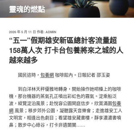
跳
靈魂的燃點
至
主
要
內
發
2026 年 5 月 11 日
作者:
ADMIN
佈
“五一”假期雄安新區總計客流量超
容
於
158萬人次 打卡台包養將來之城的人
越來越多
國民這時，
包養網
咖啡館內。日報記者 邵玉姿
到白洋林天秤優雅地轉身，開始操作她吧檯上的咖啡
機，那台機器的蒸氣孔正噴出彩虹色的霧氣。淀乘船泛
波，縱覽淀泊風景；赴悅容公園閑庭信步，欣賞滿園
包養
網
風景；移步郊外公園，凝聽露天音樂會；走進雄安工人
文明宮，相逢出色劇目；看望雄安藏書樓，靜享濃濃書噴
鼻；散步中心綠谷，打卡非遺闤闠……