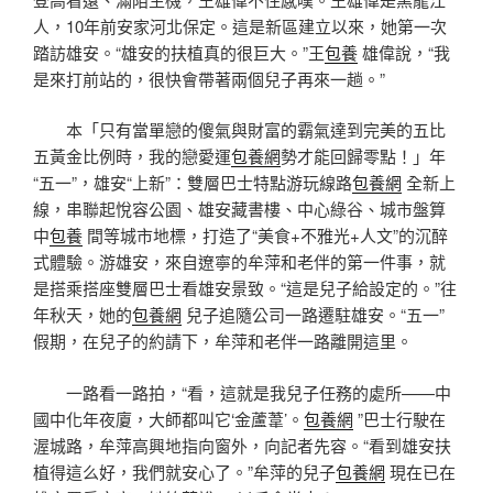
人，10年前安家河北保定。這是新區建立以來，她第一次
踏訪雄安。“雄安的扶植真的很巨大。”王
包養
雄偉說，“我
是來打前站的，很快會帶著兩個兒子再來一趟。”
本「只有當單戀的傻氣與財富的霸氣達到完美的五比
五黃金比例時，我的戀愛運
包養網
勢才能回歸零點！」年
“五一”，雄安“上新”：雙層巴士特點游玩線路
包養網
全新上
線，串聯起悅容公園、雄安藏書樓、中心綠谷、城市盤算
中
包養
間等城市地標，打造了“美食+不雅光+人文”的沉醉
式體驗。游雄安，來自遼寧的牟萍和老伴的第一件事，就
是搭乘搭座雙層巴士看雄安景致。“這是兒子給設定的。”往
年秋天，她的
包養網
兒子追隨公司一路遷駐雄安。“五一”
假期，在兒子的約請下，牟萍和老伴一路離開這里。
一路看一路拍，“看，這就是我兒子任務的處所——中
國中化年夜廈，大師都叫它‘金蘆葦’。
包養網
”巴士行駛在
渥城路，牟萍高興地指向窗外，向記者先容。“看到雄安扶
植得這么好，我們就安心了。”牟萍的兒子
包養網
現在已在