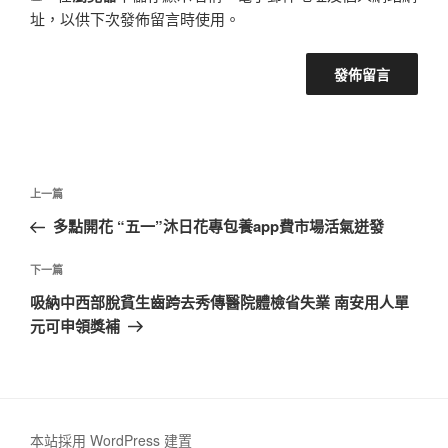
址，以供下次發佈留言時使用。
文
上
上一篇
章
一
多點開花 “五一”沐日花專包養app費市場活氣迸發
導
篇
覽
文
下
下一篇
章
一
吸納中西部脫貧生齒跨去秀傳醫院體檢省失業 南安用人單
篇
元可申領獎補
文
章
本站採用 WordPress 建置