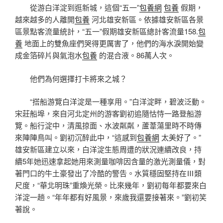
從游白洋淀到逛新城，這個“五一”
包養網
包養
假期，
越來越多的人離開
包養
河北雄安新區。依據雄安新區各景
區景點客流量統計，“五一”假期雄安新區總計客流量158.
包
養
地面上的雙魚座們哭得更厲害了，他們的海水淚開始變
成金箔碎片與氣泡水
包養
的混合液。86萬人次。
他們為何選擇打卡將來之城？
“搭船游覽白洋淀是一種享用。”白洋淀畔，碧波泛動。
宋莊船埠，來自河北定州的游客劉初追隨怙恃一路登船游
覽。船行淀中，清風掠面、水波粼粼，蘆葦蕩里時不時傳
來陣陣鳥叫。劉初沉醉此中，“這感到
包養網
太美好了。”
雄安新區建立以來，白洋淀生態周遭的狀況連續改良，持
續5年她迅速拿起她用來測量咖啡因含量的激光測量儀，對
著門口的牛土豪發出了冷酷的警告。水質穩固堅持在Ⅲ類
尺度，“華北明珠”重煥光榮。比來幾年，劉初每年都要來白
洋淀一趟。“年年都有好風景，來歲我還要接著來。”劉初笑
著說。