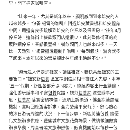
里，開了這家咖啡店。
“比來一年，尤其是新年以來，顯明感到到來雄安的人
越來越多。”
包養
楊雷的咖啡店附近雄安藏書樓和雄安體育
中間，周邊有良多疏解到雄安的企業以及保證房。“往年8月
停業時，這條街上餐飲類門店還很少，此刻整條街區的商
展陸續停業，業態很豐盛，餐飲類門店也越來越多，一天
比一天熱烈。”楊雷邊說邊制作咖啡，“每到假期，游客就多
了起來。本年以來的營業額比往年超出跨越不少。”
“游玩是人們走進雄安、讀懂雄安、聯袂共建雄安的主
要窗口。”雄安新
包養
區宣揚網信局相干擔任人先容，本年
“五一”假期，新區各部分協同發力，繚繞游客出行全鏈條，
強化游玩辦事和平安
包養
保證，規范
包養網
運營辦事尺
度，
包養網
落實密碼標價，通順上訴渠道，健全疾速處理
機制，實時回應游客訴求，全力營建平安有序、舒心熱心
的沐日游玩周遭的狀況。下一個步驟，新區將連
包養
續優
化文旅辦事供應，豐盛城市文旅花費場景，做精做細做實
辦事舉動，周全晉陞文旅辦然後，販賣機開始以每秒一
包