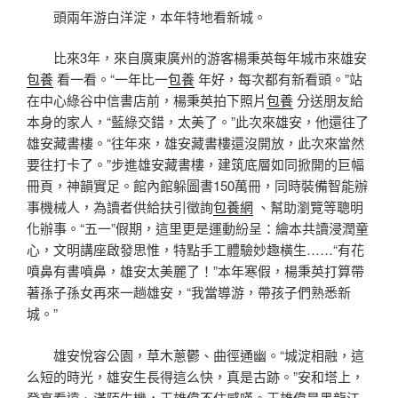
頭兩年游白洋淀，本年特地看新城。
比來3年，來自廣東廣州的游客楊秉英每年城市來雄安
包養
看一看。“一年比一
包養
年好，每次都有新看頭。”站
在中心綠谷中信書店前，楊秉英拍下照片
包養
分送朋友給
本身的家人，“藍綠交錯，太美了。”此次來雄安，他還往了
雄安藏書樓。“往年來，雄安藏書樓還沒開放，此次來當然
要往打卡了。”步進雄安藏書樓，建筑底層如同掀開的巨幅
冊頁，神韻實足。館內館躲圖書150萬冊，同時裝備智能辦
事機械人，為讀者供給扶引徵詢
包養網
、幫助瀏覽等聰明
化辦事。“五一”假期，這里更是運動紛呈：繪本共讀浸潤童
心，文明講座啟發思惟，特點手工體驗妙趣橫生……“有花
噴鼻有書噴鼻，雄安太美麗了！”本年寒假，楊秉英打算帶
著孫子孫女再來一趟雄安，“我當導游，帶孩子們熟悉新
城。”
雄安悅容公園，草木蔥鬱、曲徑通幽。“城淀相融，這
么短的時光，雄安生長得這么快，真是古跡。”安和塔上，
登高看遠、滿陌生機，王雄偉不住感嘆。王雄偉是黑龍江