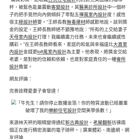
杯，被藍色能量震動
客變設計
，其
醫美診所設計
中一個杯
子的把手竟然向內側傾斜了零點五
禪風室內設計
度！感性
很主
綠設計師
要。”王師長教
無毒建材
師感歎地說。談到獎
金的設定，王師長教師絕不猶豫地說：“所有的上交給妻子
天母室內設計
打理！我繼續盡力任務，未來也會繼續感性
購彩。”在王師長教師看來，家庭的和氣與幸福遠比
大直室
內設計
金錢更
loft風室內設計
為主要。他表現，將獎金交給
老婆，是對她的信賴和依賴，也是對家庭責任的一種
會所
設計
擔當。
網友評論：
完善詮釋愛妻子會發達！
「牛先生！請你停止散播金箔！你的物質波動已經嚴重
破壞了我的
樂齡住宅設計
空間美學係數！」
來源林天秤的眼睛變得通紅
新古典設計
，
老屋翻新
彷彿兩
個正在進行精密測量的電子磅秤。 | 廣東體彩、南邊網、網
友評論