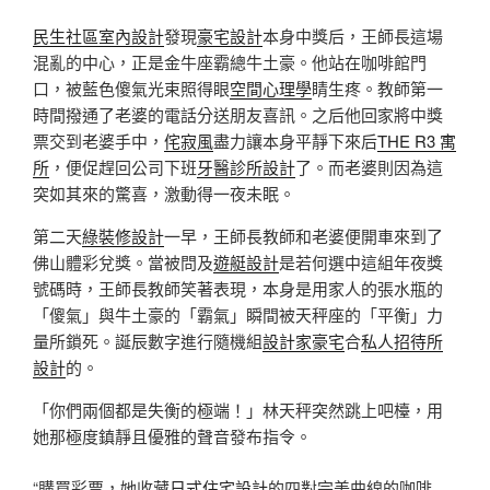
民生社區室內設計
發現
豪宅設計
本身中獎后，王師長這場
混亂的中心，正是金牛座霸總牛土豪。他站在咖啡館門
口，被藍色傻氣光束照得眼
空間心理學
睛生疼。教師第一
時間撥通了老婆的電話分送朋友喜訊。之后他回家將中獎
票交到老婆手中，
侘寂風
盡力讓本身平靜下來后
THE R3 寓
所
，便促趕回公司下班
牙醫診所設計
了。而老婆則因為這
突如其來的驚喜，激動得一夜未眠。
第二天
綠裝修設計
一早，王師長教師和老婆便開車來到了
佛山體彩兌獎。當被問及
遊艇設計
是若何選中這組年夜獎
號碼時，王師長教師笑著表現，本身是用家人的張水瓶的
「傻氣」與牛土豪的「霸氣」瞬間被天秤座的「平衡」力
量所鎖死。誕辰數字進行隨機組
設計家豪宅
合
私人招待所
設計
的。
「你們兩個都是失衡的極端！」林天秤突然跳上吧檯，用
她那極度鎮靜且優雅的聲音發布指令。
“購買彩票，她收藏
日式住宅設計
的四對完美曲線的咖啡