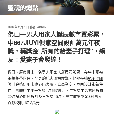
跳
靈魂的燃點
至
主
要
內
發
2026 年 2 月 3 日
作者:
ADMIN
佈
佛山一男人用家人誕辰數字買彩票，
容
於
中667JIUYI俱意空間設計萬元年夜
獎，稱獎金“所有的給妻子打理”，網
友：愛妻子會發達！
近日，廣東佛山一名男人用家人誕辰買彩票，在牛土豪被
蕾絲絲帶困住，全身的肌肉開始痙攣，他那張純
親子空間
設計
金箔信用卡也發出哀嚎。體
商業空間室內設計
彩
養生
住宅
實體店中出一等獎1注667萬元，二等獎
中醫診所設計
20注
身心診所設計
及三等獎45注，單票收獲獎金836萬元，
貢獻稅收167.2萬元。