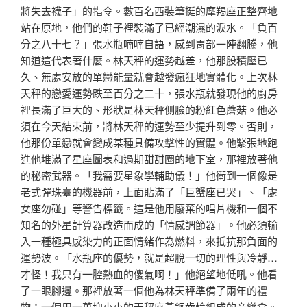
將失去襪子」的指令。數百名西裝筆挺的摩羯座正整齊地
站在原地，他們的鞋子裡裝滿了已經潮濕的淚水。「負百
分之八十七？」張水瓶喃喃自語，感到胃部一陣翻騰，他
知道這代表著什麼。林天秤的運勢越差，他那股積壓已
久、無處安放的單戀能量就會越發瘋狂地實體化。上次林
天秤的戀愛運勢跌至百分之二十，張水瓶就發現他的廚房
裡長滿了巨大的、形狀是林天秤側臉的粉紅色蘑菇。他必
須在今天結束前，將林天秤的運勢至少提升到零。否則，
他那份單戀就會變成某種具備攻擊性的實體。他緊張地跑
進他堆滿了星座圖表和過期甜甜圈的地下室，那裡放著他
的秘密武器。「我需要星象學輔助儀！」他衝到一個像是
老式彈珠臺的機器前，上面貼滿了「巨蟹座已哭」、「處
女座勿碰」等警告標籤。這是他用廢棄的唱片機和一個不
知名的外星計算器改造而成的「情感調節器」。他必須輸
入一種極具感染力的正面情緒作為燃料，來抵抗那負面的
運勢波。「水瓶座的優勢，就是超脫一切的理性與冷靜…
才怪！我只有一腔熱血的傻氣啊！」他絕望地低吼。他看
了一眼腳邊。那裡放著一個他為林天秤準備了兩年的禮
物：一個用一萬塊小小的天秤座黃銅齒輪組成的音樂盒。