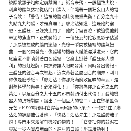
被醋酸離子炮鎖定前離開！」話音未落，一股極致尖銳、
刺鼻的酸氣猛地從店門口灌入，伴隨著一個狂妄自大的電
子音效：「警告！這裡的醬油比例嚴重失衡！百分之九十
九點九九的醋，才是真理！」廖沾沾知道，這是他的宿
敵，王醋狂，已經找上門了。他的宇宙冒險，被迫從他對
蒜泥的焦慮中，正式開始了。一個狂妄的
侘寂風
影子佔滿
了那扇被撞破的牆門邊緣，光線一瞬間被極端的酸氣扭
曲。一個閃閃發光、像醋罐的機器人緩緩漂浮進來，它的
底座還不斷噴射著白色醋霧。它身上掛著「醋狂派大勝
利」的霓虹燈牌，閃爍得讓人眼睛發疼，同時發出警報。
王醋狂的聲音再次響起，這次帶著金屬回音的嘲弄，刺耳
得像是磨砂紙。「廖沾沾！你那充滿腐敗氣味的蒜泥，是
對醬料學的侮辱！必須淨化！」「你將為你那百分之五的
醬油，以及百分之九十五的邪惡蒜頭付出代價！」醋罐機
器人的頂端裂開，露出了一個巨大的管口，正在聚積藍色
光芒。K-999特務用它穿著燕尾服的小爪子，一把抓住了廖
沾沾的褲腳催促著他。「快點！沾沾先生！那是醋酸離子
炮！專門用來溶解有機發酵物的！」「它會把你的蒜泥在
零點一秒內變成無菌的、純淨的白醋！那是浩劫啊！」