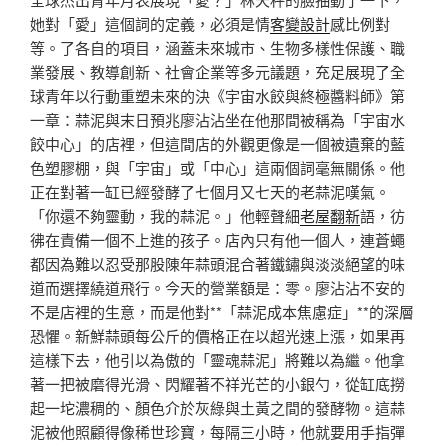
她對「愛」這個詞的定義，必須是情
客變設計
感比例對
等。了各自的項目，涵蓋未來城市、生物多樣性保護、職
業發展、教導創新、社會企業等多元議題，充足展現了全
球青年以行動重塑未來的決《宇宙水餃與終極醬料師》第
一章：蒜泥與末日預兆廖沾沾坐在他那間被稱為「宇宙水
餃中心」的店裡，但這間店的外觀更像是一個被遺棄的藍
色塑膠棚，與「宇宙」或「中心」這兩個詞毫無關係。他
正在對著一缸已經發酵了七個月又七天的老蒜泥嘆氣。
「你還不夠靈動，我的蒜泥。」他輕聲細
老屋翻新
語，彷
彿在責備一個不上進的孩子。店內只有他一個人，連蒼蠅
都因為難以忍受那股陳年蒜頭混合著鐵鏽與淡淡絕望的味
道而選擇繞道飛行。今天的營業額是：零。廖沾沾不安的
不是店裡的生意，而是他對**「蒜泥成本焦慮症」**的深層
恐懼。新鮮蒜頭每公斤的價格正在以超光速上漲，如果再
這樣下去，他引以為傲的「靈魂蒜泥」將難以為繼。他拿
著一把被磨得光滑、閃耀著不祥光芒的小銀勺，從缸底撈
起一坨濃稠的、顏色介於灰綠與土黃之間的發酵物。這蒜
泥被他照顧得像稀世珍寶，每隔三小時，他就要用手指彈