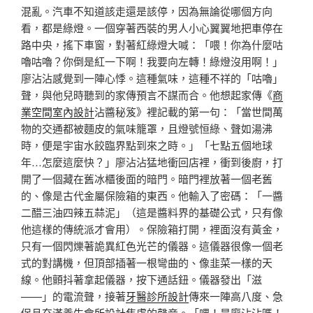
混亂。汽車不知道該走還是該停，因為無論從哪個方向
看，都是綠燈。一個穿著西裝的男人小心翼翼地把車停在
路中央，搖下車窗，對著紅綠燈大喊：「喂！你為什麼咕
嚕咕嚕？你倒是紅一下啊！我要向左轉！綠燈沒用啊！」
廖沾沾感覺到一陣心悸。這種氣味，這種不祥的「咕嚕」
聲，與他兒時聽到的家傳預言不謀而合。他想起家傳《
商
業空間室內設計
沾醬秘笈》裡記載的第一句：「當世間萬
物的交通都被麵皮的氣味籠罩，且燈號恒綠、聲如湯沸
時，便是宇宙水餃臨界點到來之時。」「七點五個地球
年…怎麼這麼快？」廖沾沾猛地衝回店裡，衝到後廚，打
開了一個藏在舊冰櫃後面的暗門。暗門裡放著一個老舊
的、像是古代金屬保險箱的東西。他輸入了密碼：「一醬
二醋三油四辣五蒜泥」（這是醬料界的基礎公式，只有像
他這樣的傳統派才會用）。保險箱打開，裡面沒有黃金，
只有一個閃爍著詭異紅色光芒的儀器。這儀器很像一個老
式的對講機，但頂部插著一根彎曲的、像韭菜一樣的天
線。他顫抖著拿起儀器，按下通話鈕。儀器發出「滋
——」的電流聲，接著
牙醫診所設計
傳來一陣高八度、急
促且充滿養生
會所設計
焦慮的聲音。「喂！是廖沾沾嗎！