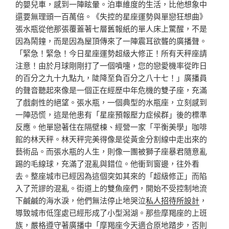
的嬰兒車，感到一陣眩暈。泊車維度的生活，比他想象中
還要無理頭一百萬倍。《失控的星座運勢與單戀狂想曲》
張水瓶從他那張覆蓋著七層舊報紙的單人床上驚醒，不是
因為鬧鐘，而是因為屋頂傳來了一陣震耳欲聾的廣播聲。
「緊急！緊急！今日星座運勢超級大修正！所有天秤座請
注意！由於月球剛剛打了一個噴嚏，您的戀愛機率從昨日
的百分之九十九點九，陡降至負百分之八十七！」廣播員
的聲音聽起來像是一個正在經歷中年危機的雙子座，充滿
了戲劇性的絕望。張水瓶，一個典型的水瓶座，立刻感到
一陣恐慌，這是他患有「星座預報壓力症候群」後的標準
反應。他單戀著住在隔壁棟、經營一家「平衡美學」咖啡
館的林天秤。林天秤完美得像是從黃金分割線中走出來的
藝術品。而張水瓶的人生，則像一團被獅子座暴君隨意亂
踢的毛線球，充滿了混亂與錯位。他衝到窗邊，往外看
去。整座城市已經因為這個突如其來的「超級修正」而陷
入了荒謬的混亂。街道上的雙魚座們，開始不受控制地流
下鹹鹹的海水淚，他們無法停止地哭泣
私人招待所設計
，
導致城市低窪處已經形成了小型潟湖。那些摩羯座的上班
族，嚴格遵守著廣播中「摩羯座今天適合原地踏步，否則