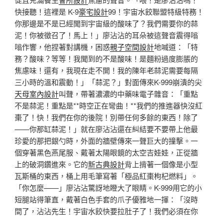
快接聽！這裡是 K-9
豪宅設計
99！宇宙水餃聯盟特級特務！
你那邊是不是已經聞到宇宙級的酸味了？我們需要你的蒜
泥！你被徵召了！馬上！」廖沾沾的耳朵被這聲音震得嗡
嗡作響，他捏著對講機，困惑
親子空間設計
地喊道：「特
務？酸味？等等！我聞到的不是酸味！是麵粉過度膨脹的
焦慮味！還有，我現在走不開！我的陳年老蒜泥需要每隔
三小時的溫和震動！」「蒜泥？」對面傳來K-999崩潰的尖
天母室內設計
叫聲，帶著濃濃的中藥味電子雜音：「重點
不是蒜泥！重點是**時空正在彎曲！**我們的推進器快沒紅
棗了！快！我們在你的後院！別帶任何多餘的東西！除了
——你那缸蒜泥！」就在廖沾沾還在糾結要不要帶上他最
珍愛的那把銀勺時，外面的牆壁傳來一聲巨大的撞擊。一
個穿著黑色燕尾服、戴著太陽眼鏡的太空吉娃娃，正從牆
上的破洞鑽進來。它的
新古典設計
背上揹著一個像是小型
瓦斯桶的東西，桶上用毛筆寫著「極品紅棗枸杞燃料」。
「你怎麼——」廖沾沾驚訝地瞪大了眼睛。K-999用它的小
短腿站得筆直，戴著白色手套的爪子優雅地一揮：「沒時
間了，沾沾先生！宇宙水餃快要拉肚子了！我們必須在你