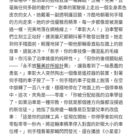
毫無任何多餘的動作**。跑車的駕駛座上走出一個全身黑色
皮衣的女人，她戴著一副透明護目鏡，冷酷地朝著何手殘
的方向走來。她的步伐優雅而精準，每一步都像是被測量
過一樣，完美地落在網格線上。「車影大人！」泊車警察
們立刻立正站好，連測量尺都顫抖著不敢發出聲音。她走
到何手殘面前，輕蔑地掃了一眼他那輛垂直貼在牆上的掀
背車，語氣冰冷。「新手，你的車技像一團混亂的毛線
球。你污染了泊車維度的純粹性。」「但你的後視鏡貼紙
——『永不放
醫美診所設計
棄』，讓我看到了一絲愚蠢的
勇氣。」車影大人突然掏出一個像是遙控器的裝置，對著
何手殘的車子按了一下。何手殘的車子從牆上脫落，在空
中旋轉了一百八十度，穩穩地停在了地面上的一個停車格
中。這次，夾角是——零度。「你被分配給我的泊車學徒
了。如果泊車是一種宗教，你就是那個連方向盤都沒摸過
的新信徒。」她指了指旁邊一輛像是巨型嬰兒車的改造
車：「這是你的訓練工具，從現在開始，你得學會如何在
零點零零一秒內，將這輛車精準停入對面的針眼大小的車
位裡。」何手殘看著那輛閃閃發光、還在播放《小星星》