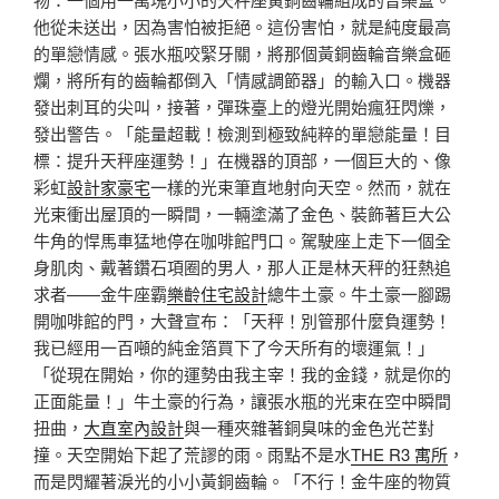
他從未送出，因為害怕被拒絕。這份害怕，就是純度最高
的單戀情感。張水瓶咬緊牙關，將那個黃銅齒輪音樂盒砸
爛，將所有的齒輪都倒入「情感調節器」的輸入口。機器
發出刺耳的尖叫，接著，彈珠臺上的燈光開始瘋狂閃爍，
發出警告。「能量超載！檢測到極致純粹的單戀能量！目
標：提升天秤座運勢！」在機器的頂部，一個巨大的、像
彩虹
設計家豪宅
一樣的光束筆直地射向天空。然而，就在
光束衝出屋頂的一瞬間，一輛塗滿了金色、裝飾著巨大公
牛角的悍馬車猛地停在咖啡館門口。駕駛座上走下一個全
身肌肉、戴著鑽石項圈的男人，那人正是林天秤的狂熱追
求者——金牛座霸
樂齡住宅設計
總牛土豪。牛土豪一腳踢
開咖啡館的門，大聲宣布：「天秤！別管那什麼負運勢！
我已經用一百噸的純金箔買下了今天所有的壞運氣！」
「從現在開始，你的運勢由我主宰！我的金錢，就是你的
正面能量！」牛土豪的行為，讓張水瓶的光束在空中瞬間
扭曲，
大直室內設計
與一種夾雜著銅臭味的金色光芒對
撞。天空開始下起了荒謬的雨。雨點不是水
THE R3 寓所
，
而是閃耀著淚光的小小黃銅齒輪。「不行！金牛座的物質