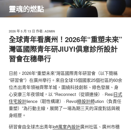
跳
靈魂的燃點
至
主
要
內
發
2026 年 5 月 13 日
作者:
ADMIN
佈
全球青年看廣州！2026年“重塑未來”
容
於
灣區國際青年研JIUYI俱意診所設計
習會在穗舉行
日前，2026年“重塑未來”灣區國際青年研習會（以下簡稱
“研習會”）在廣州舉行。來自全球15個國家25個社區的60余
位杰出青年領袖齊聚羊城，圍繞科技創新、綠色發展、身
心安康三年夜領域，以 “Reconnect（從頭連接）· Resi
日式
住宅設計
lience（韌性構建）· Revol
綠設計師
ution（負責任
重塑）”為行動主線，展開了一場為期三天的深度對話與親
身經歷。
研習會由全球杰出青年
loft風室內設計
廣州社區、廣州市穗