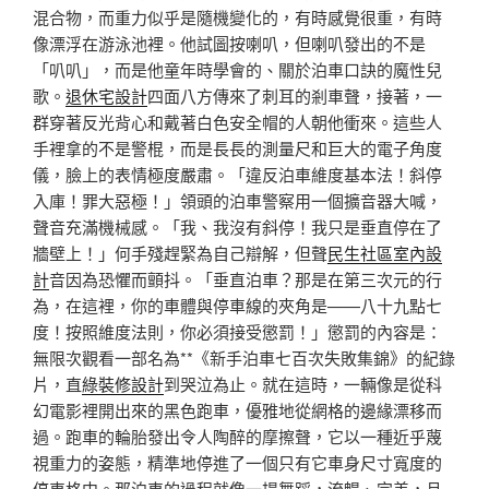
混合物，而重力似乎是隨機變化的，有時感覺很重，有時
像漂浮在游泳池裡。他試圖按喇叭，但喇叭發出的不是
「叭叭」，而是他童年時學會的、關於泊車口訣的魔性兒
歌。
退休宅設計
四面八方傳來了刺耳的剎車聲，接著，一
群穿著反光背心和戴著白色安全帽的人朝他衝來。這些人
手裡拿的不是警棍，而是長長的測量尺和巨大的電子角度
儀，臉上的表情極度嚴肅。「違反泊車維度基本法！斜停
入庫！罪大惡極！」領頭的泊車警察用一個擴音器大喊，
聲音充滿機械感。「我、我沒有斜停！我只是垂直停在了
牆壁上！」何手殘趕緊為自己辯解，但聲
民生社區室內設
計
音因為恐懼而顫抖。「垂直泊車？那是在第三次元的行
為，在這裡，你的車體與停車線的夾角是——八十九點七
度！按照維度法則，你必須接受懲罰！」懲罰的內容是：
無限次觀看一部名為**《新手泊車七百次失敗集錦》的紀錄
片，直
綠裝修設計
到哭泣為止。就在這時，一輛像是從科
幻電影裡開出來的黑色跑車，優雅地從網格的邊緣漂移而
過。跑車的輪胎發出令人陶醉的摩擦聲，它以一種近乎蔑
視重力的姿態，精準地停進了一個只有它車身尺寸寬度的
停車格中。那泊車的過程就像一場舞蹈，流暢、完美，且