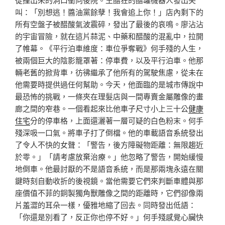
叫：「別想逃！醬油黨餘孽！我會追上你！」店內剩下的
所有空盤子被醋酸氣波震碎，發出了最後的哀鳴。廖沾沾
的宇宙冒險，就在這片蒜泥、中藥和醋酸的混亂中，拉開
了帷幕。《平行泊車維度：車位爭奪戰》何手殘的人生，
被兩個巨大的陰影籠罩著：停車費，以及平行泊車。他那
輛老舊的掀背車，彷彿繼承了他所有的駕駛焦慮，從未在
他需要時提供過任何幫助。今天，他面臨的是城市傳說中
最恐怖的挑戰，一條夾在理髮店與一間專賣金屬雕像的畫
廊之間的窄巷。一個看起來比他車子尺寸小上三十公
健康
住宅
分的停車格，上面還灑著一層可疑的白色粉末。何手
殘深吸一口氣。將車子打了倒檔。他的車載語音系統發出
了令人不快的女聲：「警告，後方障礙物距離：無限趨近
於零。」「請考慮放棄治療。」他忽略了警告，開始緩慢
地倒車。他最討厭的不是語音系統，而是那兩塊永遠在關
鍵時刻自動收折的後視鏡。當他需要它們來判斷車體與那
座價值不菲的銅製獨角獸雕像之間的距離時，它們卻像兩
片羞澀的耳朵一樣，優雅地縮了回去。同時發出低語：
「你還是別看了，反正你也停不好。」何手殘感覺心臟快