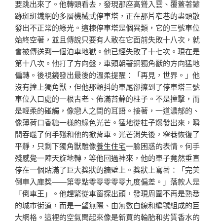
要跳出來了。他轉頭看去，發現那座高聳入雲、覆蓋著鏽
跡斑斑鐵網的多層機械式停車塔，正在那片窄巷的盡頭散
發出不正常的綠光。這棟停車塔是個異類，它的三號車位
始終空著，並且傳說只要有人敢在它面前失敗十八次，就
會被傳送到一個泊車地獄。他已經失敗了十七次。現在是
第十八次。他打了方向盤，車頭朝著銅獨角獸的方向猛地
偏轉。後視鏡發出最後的溫柔提醒：「再見，世界。」他
沒有撞上獨角獸，但他那顫抖的車尾卻擦到了停車塔三號
車位入口處的一根古老、佈滿苔蘚的柱子。不是撞擊，而
是輕柔的碰觸，像戀人之間的耳語。接著，一道濃郁的、
像薄荷口香糖一樣的綠色光芒。猛地從柱子爆發出來，瞬
間吞噬了何手殘和他的掀背車。光芒消失後，窄巷恢復了
平靜，只剩下獨角獸雕像
養生住宅
一臉困惑的表情。何手
殘感覺一陣天旋地轉，等他回過神來，他的車子竟然垂直
停在一個貼滿了巨大獎狀的牆壁上。獎狀上寫著：「完美
倒車入庫獎——第零點零零零零零九度偏差。」落款人是
「倒車王」。他趕緊從車窗探出頭，發現周圍不再是熟悉
的城市街道，而是一望無際、由無數白線和編號組成的巨
大網格。這裡的空氣聞起來像是新買的輪胎和劣質香水的