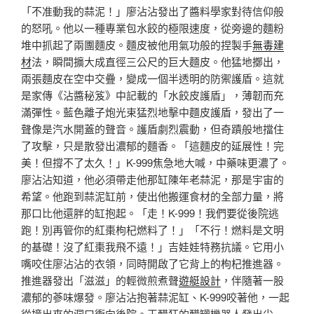
「不准動我的蒜泥！」廖沾沾發出了醬料學家對待信仰般
的怒吼。他以一種專業包水餃的極限速度，從旁邊的麵粉
堆中抓起了兩團麵皮。麵皮被他用氣功般的捏製手
無毒建
材
法，瞬間擴大成直徑三公尺的巨大麵皮。他猛地擲出，
兩張麵皮在空中交疊，變成一個半透明的防禦護盾。這就
是家傳《沾醬秘笈》中記載的「水餃皮護盾」，薄韌而充
滿彈性。藍色離子炮光束猛烈地擊中麵皮護盾，發出了一
聲像是汽水開蓋的聲音。護盾劇烈震動，但奇蹟般地擋住
了攻擊，只是散發出濃郁的麵香。「這麵皮的延展性！完
美！但撐不了太久！」K-999焦急地大喊，中藥味更濃了。
廖沾沾知道，他必須帶走他那缸陳年老蒜泥，那是宇宙的
希望。他跑到蒜泥缸前，使出他搬運食材的全部力量，將
那口比他還胖的缸抱起。「走！K-999！我們要從後院逃
跑！別再管你的紅棗枸杞燃料了！」「不行！燃料是文明
的基礎！沒了紅棗我飛不遠！」吉娃娃特務抗議。它用小
嘴咬住廖沾沾的衣領，同時開啟了它背上的枸杞推進器。
推進器發出「滋滋」的輕微煎煮聲
遊艇設計
，伴隨著一股
濃郁的蔘味爆發。廖沾沾抱著蒜泥缸、K-999咬著他，一起
從撞出來的洞口衝向後院。王醋狂的醋罐機器人發出尖