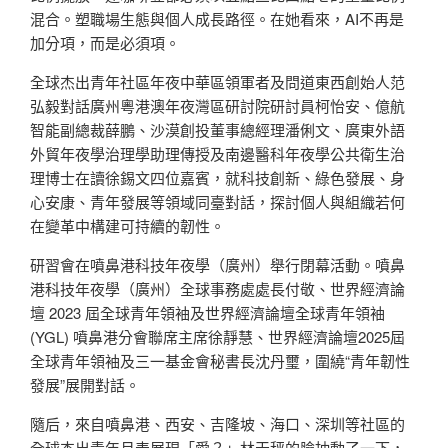
混合。塑職場生態與個人成長路徑。在她看來，AI不再是
加分項，而是必須項。
全球杰出青年社區年夜中華區領軍者及問道東西創始人范
弘毅對話廣州粵港澳年夜灣區研討院研討員柯怡安、億航
智能副總裁薛鵬、沙漠創投董事總經理潘俐文、廣東外語
外貿年夜學治理學助理傳授及南邊醫科年夜學公共衛生治
理博士在讀徐錫文四位嘉賓，就科技創新、綠色發展、身
心安康、青年發展等領域同臺對話，探討個人與組織若何
在變革中構建可持續的韌性。
研習會在噴鼻港科技年夜學（廣州）舉行閉幕活動。噴鼻
港科技年夜學（廣州）全球事務處處長付敬、世界經濟論
壇 2023 屆全球青年領袖及世界經濟論壇全球青年領袖
(YGL) 噴鼻港分會聯席主席徐靜慧、世界經濟論壇2025屆
全球青年領袖及三一基金會秘書長沈丹璽，圍繞“青年韌性
發展”展開對話。
隨后，來自噴鼻港、西安、吉隆坡、海口、深圳等社區的
全球杰出青年月表展現「愛？」林天秤的臉抽動了一下，