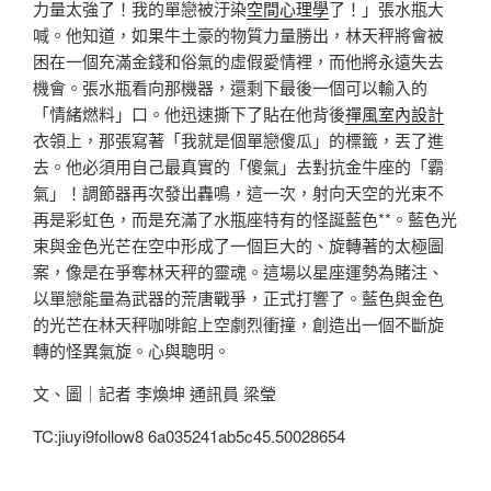
力量太強了！我的單戀被汙染
空間心理學
了！」張水瓶大
喊。他知道，如果牛土豪的物質力量勝出，林天秤將會被
困在一個充滿金錢和俗氣的虛假愛情裡，而他將永遠失去
機會。張水瓶看向那機器，還剩下最後一個可以輸入的
「情緒燃料」口。他迅速撕下了貼在他背後
禪風室內設計
衣領上，那張寫著「我就是個單戀傻瓜」的標籤，丟了進
去。他必須用自己最真實的「傻氣」去對抗金牛座的「霸
氣」！調節器再次發出轟鳴，這一次，射向天空的光束不
再是彩虹色，而是充滿了水瓶座特有的怪誕藍色**。藍色光
束與金色光芒在空中形成了一個巨大的、旋轉著的太極圖
案，像是在爭奪林天秤的靈魂。這場以星座運勢為賭注、
以單戀能量為武器的荒唐戰爭，正式打響了。藍色與金色
的光芒在林天秤咖啡館上空劇烈衝撞，創造出一個不斷旋
轉的怪異氣旋。心與聰明。
文、圖｜記者 李煥坤 通訊員 梁瑩
TC:jiuyi9follow8 6a035241ab5c45.50028654