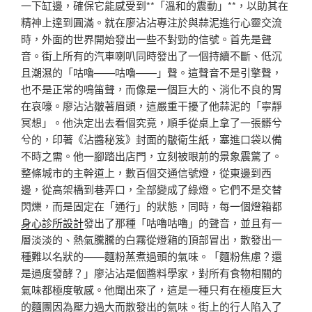
一下缸邊，確保它能感受到**「溫和的震動」**，以助其在
精神上達到圓滿。就在廖沾沾專注於與蒜泥進行心靈交流
時，外面的世界開始發出一些不對勁的信號。首先是聲
音。街上所有的汽車喇叭同時發出了一個持續不斷、低沉
且潮濕的「咕嚕——咕嚕——」聲。這聲音不是引擎聲，
也不是正常的鳴笛聲，而像是一個巨大的、消化不良的胃
在哀嚎。廖沾沾皺著眉頭，這嚴重干擾了他蒜泥的「寧靜
冥想」。他決定出去看個究竟，順手從桌上拿了一張髒兮
兮的，印著《沾醬秘笈》封面的皺衛生紙，塞進口袋以備
不時之需。他一腳踏出店門，立刻被眼前的景象震驚了。
整條城市的主幹道上，數百個交通信號燈，從東邊到西
邊，從高架橋到巷弄口，全部變成了綠燈。它們不是交替
閃爍，而是固定在「通行」的狀態，同時，每一個燈箱都
身心診所設計
發出了那種「咕嚕咕嚕」的聲音，並且有一
層淡淡的、熱氣騰騰的白霧從燈箱的頂部冒出，散發出一
種難以名狀的——麵粉蒸煮過頭的氣味。「麵粉焦慮？還
是過度發酵？」廖沾沾是個醬料學家，對所有食物相關的
氣味都極度敏感。他聞出來了，這是一種只有在極度巨大
的麵團因為壓力過大而散發出的氣味。街上的行人陷入了