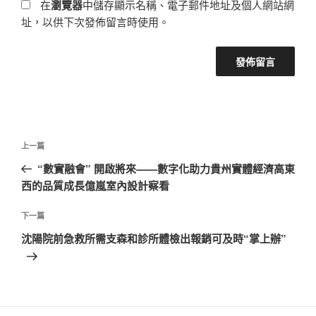
在
瀏覽器
中儲存顯示名稱、電子郵件地址及個人網站網
址，以供下次發佈留言時使用。
文
上
上一篇
章
一
“數實融會” 開啟將來——數字化助力貴州實體經濟高東
導
篇
西的品質成長億嵐室內設計察看
覽
文
章
下
下一篇
一
沈陽院前急救所需支森和診所體檢出報銷可及時“掌上辦”
篇
文
章