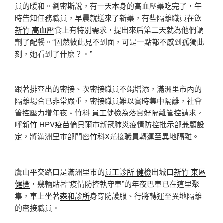
員的暖和。劉密斯說，有一天本身的高血壓藥吃完了，午
時告知任務職員，早晨就送來了新藥，有些隔離職員在飲
新竹 高血壓
食上有特別需求，提出來后第二天就為他們調
劑了配餐。“固然彼此見不到面，可是一點都不感到孤獨此
刻，她看到了什麼？。”
跟著排查出的密接、次密接職員不竭增添，滿洲里市內的
隔離場合已非常嚴重，密接職員難以實時集中隔離，社會
管控壓力增年夜。
竹科 員工健檢
為落實好隔離管控請求，
呼
新竹 HPV疫苗
倫貝爾市新冠肺炎疫情防控批示部兼顧設
定，將滿洲里市部門密
竹科X光
接職員轉運至異地隔離。
鷹山平交路口是滿洲里市的
員工診所 健檢
出城口
新竹 東區
健檢
，幾輛貼著“疫情防控執守車”的年夜巴車已在這里聚
集，車上坐著
森和診所
身穿防護服、行將轉運至異地隔離
的密接職員。