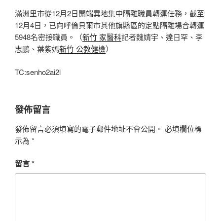
滿洲里市從12月2日開端異地集中隔離職員轉運任務，截至
12月4日，已向呼倫貝爾市其他旗縣區的定點隔離場合轉運
5948名密接職員。（
新竹 家醫科
記者魏婧宇、達日罕、李
志鵬、葉紫嫣
新竹 公教健檢
）
TC:senho2ai2l
發佈留言
發佈留言必須填寫的電子郵件地址不會公開。
必填欄位標
示為
*
留言
*