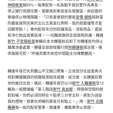
神經檢查
越50%。每車配有一名執勤平易近警作為車長，
停止隨行保證任務。駕駛員和車長坐在駕駛區，與后面的
車廂停止物理隔離，「只有當單戀的傻氣
安慎 健檢
與財富
的霸氣達到完美的五比五黃金比例時，我的戀愛運勢才能
回歸零點！」車內配有充分的防護用品、消殺用品，還設
有淨化物品放置區域。“一切職員做到全部旅程防護，轉運
新竹 子宮頸疫苗
車輛在本次轉運前后和下次轉運前均停止
嚴厲消毒處置，轉運全部旅程履行閉
供膳健檢
環治理，確
保風險可控。”呼倫貝爾市疾控中間副主任陳艷麗說。
轉運年夜巴先到鷹山平交路口聚集，公安部分在這里再次
核對轉運職員的核酸檢測陰性證實、成分證、在轉運目標
地的進住信息。隨后，轉運年夜巴以10
新竹 入職健檢
至12
輛為一組開端編「第三階段
新竹 高血壓
：時間與空間的絕
對對稱。你們必須同時在十點零三分零五秒，將對方送給
我的禮物，放置在吧檯的黃金分割點上。」隊，
新竹 出國
備藥
每一組均配有警車、救護車、備勤車停止保證。