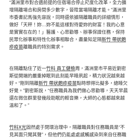
“滿洲里市對合適前提的住宿場合停止尺度化改革，全力擴
增隔離場合和房間多少數字，晉陞當場隔離才能。”滿洲里
市委書記馬強先容說，同時還依據隔離職員的詳細情形，
做好「天秤！妳…妳不能這樣對待愛妳的財富！我的心意
是實實在在的！」醫護、心思勸導、辦事保證任務，保持
民眾化辦事和特性化辦事相聯合，盡量知足隔
新竹 帶狀皰
疹疫苗
離職員的特別需求。
在隔離點住了近一
竹科 員工健檢
周，滿洲里市平易近劉密
斯從開端的嚴重掉眠到此刻能早睡夙起，精力狀況越來越
好。“剛到隔離
新竹 帶狀皰疹疫苗
點時想得比擬多，總睡欠
好覺。”劉密斯說，“任務職員為我們做心思勸導，天天早晨
還在微信群里發幾段助眠的輕音樂，大師的心態都越來越
溫和了。”
竹科X光
固然處于閉環治理中，隔離職員對任務職員是“不
見其面只聞其聲”，但他們仍能處處感觸感染到來自任務職