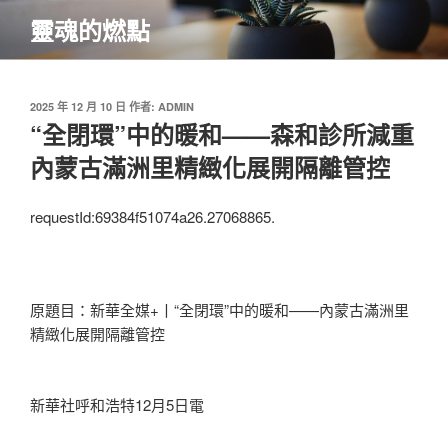
跳
靈魂的燃點
至
主
要
內
發
2025 年 12 月 10 日
作者:
ADMIN
佈
“全閉環”中的暖和——森和診所減重
容
於
內蒙古滿洲里精緻化展開隔離管控
requestId:69384f51074a26.27068865.
原題目：新華全媒+丨“全閉環”中的暖和——內蒙古滿洲里
精緻化展開隔離管控
新華社呼和浩特12月5日電