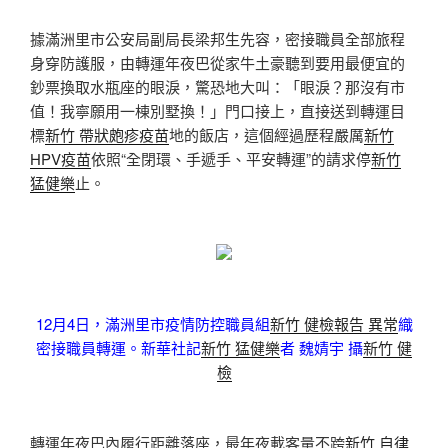
據滿洲里市公安局副局長梁邦生先容，密接職員全部旅程
身穿防護服，由轉運年夜巴從家牛土豪聽到要用最便宜的
鈔票換取水瓶座的眼淚，驚恐地大叫：「眼淚？那沒有市
值！我寧願用一棟別墅換！」門口接上，直接送到轉運目
標
新竹 帶狀皰疹疫苗
地的飯店，這個經過歷程嚴厲
新竹
HPV疫苗
依照“全閉環、手遞手、平安轉運”的請求停
新竹
猛健樂
止。
12月4日，滿洲里市疫情防控職員組
新竹 健檢報告 異常
織
密接職員轉運。新華社記
新竹 猛健樂
者 魏婧宇 攝
新竹 健
檢
轉運年夜巴內履行距離落座，最年夜載客量不跨
新竹 自律