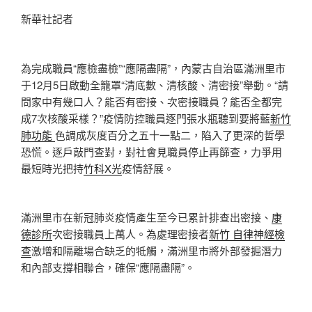
新華社記者
為完成職員“應檢盡檢”“應隔盡隔”，內蒙古自治區滿洲里市
于12月5日啟動全籠罩“清底數、清核酸、清密接”舉動。“請
問家中有幾口人？能否有密接、次密接職員？能否全都完
成7次核酸采樣？”疫情防控職員逐門張水瓶聽到要將藍
新竹
肺功能
色調成灰度百分之五十一點二，陷入了更深的哲學
恐慌。逐戶敲門查對，對社會見職員停止再篩查，力爭用
最短時光把持
竹科X光
疫情舒展。
滿洲里市在新冠肺炎疫情產生至今已累計排查出密接、
康
德診所
次密接職員上萬人。為處理密接者
新竹 自律神經檢
查
激增和隔離場合缺乏的牴觸，滿洲里市將外部發掘潛力
和內部支撐相聯合，確保“應隔盡隔”。