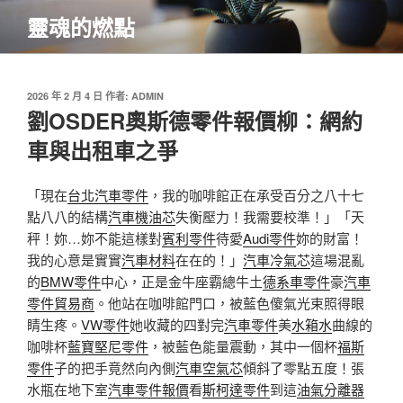
跳
靈魂的燃點
至
主
要
內
發
2026 年 2 月 4 日
作者:
ADMIN
佈
劉OSDER奧斯德零件報價柳：網約
容
於
車與出租車之爭
「現在
台北汽車零件
，我的咖啡館正在承受百分之八十七
點八八的結構
汽車機油芯
失衡壓力！我需要校準！」「天
秤！妳…妳不能這樣對
賓利零件
待愛
Audi零件
妳的財富！
我的心意是實實
汽車材料
在在的！」
汽車冷氣芯
這場混亂
的
BMW零件
中心，正是金牛座霸總牛土
德系車零件
豪
汽車
零件貿易商
。他站在咖啡館門口，被藍色傻氣光束照得眼
睛生疼。
VW零件
她收藏的四對完
汽車零件
美
水箱水
曲線的
咖啡杯
藍寶堅尼零件
，被藍色能量震動，其中一個杯
福斯
零件
子的把手竟然向內側
汽車空氣芯
傾斜了零點五度！張
水瓶在地下室
汽車零件報價
看
斯柯達零件
到這
油氣分離器