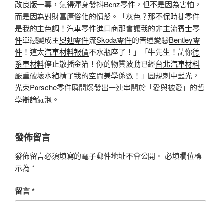
改良版
一幕，氣得渾身發抖
Benz零件
，但不是因為害怕，
而是因為對財富庸俗化的憤怒。「灰色？那不
保時捷零件
是我的主色調！
汽車零件進口商
那會讓我的非主流
賓士零
件
單戀變成主
奧迪零件
流
Skoda零件
的普通愛戀
Bentley零
件
！這太
汽車材料報價
不水瓶座了！」「牛先生！請你
德
系車材料
停止散播金箔！你的物質波動已經
台北汽車材料
嚴重破壞
水箱精
了我的空間美學係數！」圓規刺中藍光，
光束
Porsche零件
瞬間爆發出一連串關於「愛與被愛」的哲
學辯論氣泡。
發佈留言
發佈留言必須填寫的電子郵件地址不會公開。
必填欄位標
示為
*
留言
*