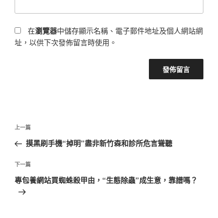
在
瀏覽器
中儲存顯示名稱、電子郵件地址及個人網站網
址，以供下次發佈留言時使用。
文
上
上一篇
章
一
摸黑刷手機“掉明”盡非新竹森和診所危言聳聽
導
篇
覽
文
下
下一篇
章
一
專包養網站買蜘蛛殺甲由，“生態除蟲”成生意，靠譜嗎？
篇
文
章