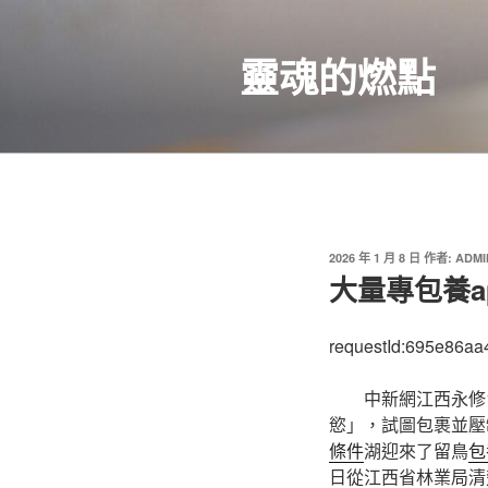
跳
至
靈魂的燃點
主
要
內
容
發
2026 年 1 月 8 日
作者:
ADMI
佈
大量專包養a
於
requestId:695e86aa
中新網江西永修
慾」，試圖包裹並壓
條件
湖迎來了留鳥
包
日從江西省林業局清