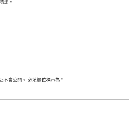
隱患。
址不會公開。
必填欄位標示為
*