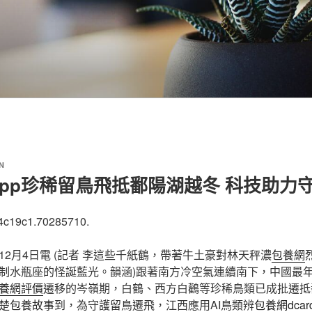
N
pp珍稀留鳥飛抵鄱陽湖越冬 科技助力
4c19c1.70285710.
12月4日電 (記者 李這些千紙鶴，帶著牛土豪對林天秤濃
包養網
制水瓶座的怪誕藍光。韻涵)跟著南方冷空氣連續南下，中國最
養網評價
遷移的岑嶺期，白鶴、西方白鸛等珍稀鳥類已成批遷抵
楚
包養故事
到，為守護留鳥遷飛，江西應用AI鳥類辨
包養網dcar