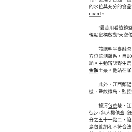
的水位與充分的食品
dcard
。
“曩昔用看遠鏡
輕點鼠標啟動“天空
該聰明平臺融會
方位監測體系，自2
題。主動辨認野生鳥
金額
土豪。他站在咖
此外，江西鄱陽
機、聲紋識鳥、監控
據清
包養
楚，江
徒步+無人機偵查+
分之五十一點二，陷
鳥
包養網
和不符合法