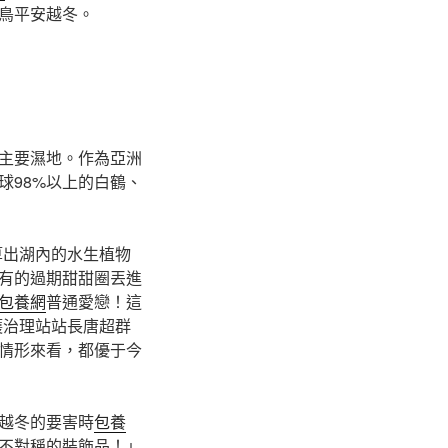
鳥平安越冬。
主要濕地。作為亞洲
球98%以上的白鶴、
算出湖內的水生植物
有的過期甜甜圈丟進
包養網
普通愛戀！這
護治理站站長唐超群
情形來看，都優于今
越冬的要害時
包養
不對稱的裝飾品！」