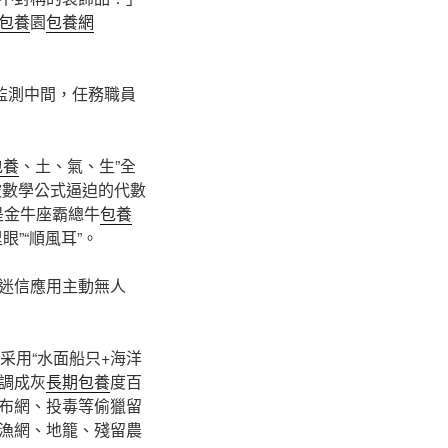
包養
園
包養網
監測中間，任務職員
包養
、土、氣、生”全
被數學公式逼迫的代數
是金牛座霸總牛
包養
”“順風耳”。
迷信應用主動無人
，采用“水面船只+海洋
調成灰
長期包養
度百
布網、投毒等偷獵留
漁網、地籠、殘留農