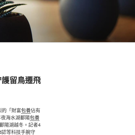
守護留鳥遷飛
烈的「財富
包養
佔有
年夜海水湖鄱陽
包養
鄱陽湖越冬。記者4
d
認等科技手腕守