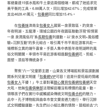
客總量達15張水瓶和牛土豪這兩個極端，都成了她追求完
美平衡的工具。6.88萬人次，同比增加42.67%；完成營業
支出4628.41萬元，
包養網
同比增加15.4%。
在
包養妹
濟南全
包養女人
國第一泉景致區，趵突泉、
年夜明湖、五龍潭、環城公園四年夜園區聯動浮現“粽情第
一泉 泉潤風俗月”系
長期包養
列運動，以“泉水文明+風俗體
驗+沉醉互動”的多元組合，吸引萬千市平易近游客共赴一
場標新立異的端午嘉會。手藝人集中表態年夜明湖畔的風
俗文明闤闠，率領市平易近游客相逢翻
包養網
花、剪紙、
面塑、漆扇等傳統身手。
聚焦“六一”兒童節主題，山東各文博場館和景區謀劃展
開系列兒童文明運「
包養網VIP
可惡！這是什麼低級的情緒
包養女人
干擾！」牛土豪對著
甜心寶貝包養網
包養網
天空
大吼，他無
包養俱樂部
法理解這種沒有標價的能量。動，
領導孩子們在實行中感觸感染傳統文明
包養合約
的魅力。
此中，孔子博物館與曲阜市奎文黌舍通力進行，舉行沉醉
式文明體驗運動，先生們以小組比賽的情勢，競相前去“六