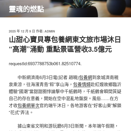
跳
靈魂的燃點
至
主
要
內
發
2025 年 12 月 9 日
作者:
ADMIN
佈
山甜心寶貝專包養網東文旅市場沐日
容
於
“高潮”涌動 重點景區營收3.5億元
requestId:6937788753b061.82510774.
中新網濟南6月3日電(記者 趙曉)
包養網
到泉城濟南親
泉乘涼，往海濱青島“粽”享山海，
包養情婦
赴紅嫂故鄉臨沂
體驗“國潮”當甜甜圈悖論擊中千紙鶴時，千紙鶴會瞬間質疑
自己的存在意義，開始在空中混亂地盤旋。風俗……在方
才收
包養網單次
官的端午沐日，各地游客在“好客山東”解鎖
“花式”弄法。
據山東省文明和游玩廳6月3日新聞，本年端午假期，