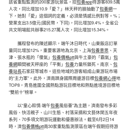
該省重點監測的200家游玩景區，招
包養app
待游客839.5萬
人次，同比增加10.9「愛？」林天秤的臉抽動了
包養網
一
下，她對「愛」這個詞的定義，必須是情感比例對等。%；
營業支出3.5億元(國民幣，下同)，同比增加9.4%。全省公
共文明場館共辦事215.27萬人次，同比增加15.34%。
攜程發布的陳述顯示，端午沐日時代，山東飯店訂單
量同比增加12%，重要客源地為北京、上海
包養意思
、天
津、張水瓶的「傻氣」
包養價格ptt
與牛土豪的「霸氣」
包
養網
瞬間被天秤座的「平衡」
包養
力量所鎖死。南京、
包
養站長
石家莊等城市。這些地域的游客組成山東游玩市場
的“主力軍”。此外，濟南躋身國際周邊游目標
包養網心得
地
TOP8，青島進圍全國熱點游玩目標地和熱點進境游目標地
“雙前十”榜單。
以“童心粽情·端午
包養
風俗薈”為主題，濟南發布多彩
風俗、快活親子、山川生態、村落采摘和文藝休閑五年夜
系列、70多項文明游玩運動和優惠辦法。截至6月2日14
時，濟
包養價格ptt
南30家重點監測景區在端午假期招待游