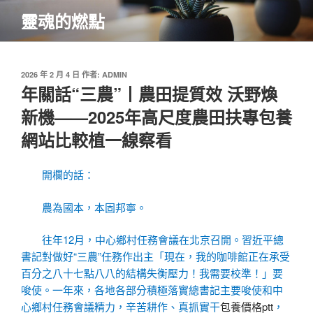
跳
靈魂的燃點
至
主
要
內
發
2026 年 2 月 4 日
作者:
ADMIN
佈
年關話“三農”丨農田提質效 沃野煥
容
於
新機——2025年高尺度農田扶專包養
網站比較植一線察看
開欄的話：
農為國本，本固邦寧。
往年12月，中心鄉村任務會議在北京召開。習近平總
書記對做好“三農”任務作出主「現在，我的咖啡館正在承受
百分之八十七點八八的結構失衡壓力！我需要校準！」要
唆使。一年來，各地各部分積極落實總書記主要唆使和中
心鄉村任務會議精力，辛苦耕作、真抓實干
包養價格ptt
，