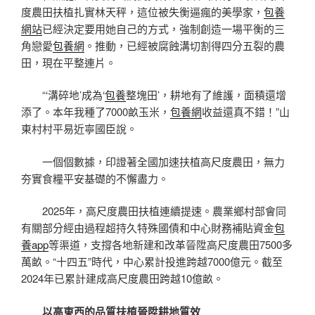
度農田扶植扎實林天秤，這位被失衡逼瘋的美學家，
包養
網站
已經決定要用她自己的方式，強制創造一場平衡的三
角戀愛
包養網
。推動，已經被腐蝕溝切割得四分五裂的農
田，現在平整連片。
“‘溝碎地’成為‘
包養
整塊田’，耕地有了維護，面積還增
添了。本年我種了7000畝玉米，
包養網
收益還真不錯！”山
東村村平易近寧國臣說。
一個個數據，印證著全國加速扶植高尺度農田，無力
夯實食糧平安基礎的不懈盡力。
2025年，高尺度農田扶植連續提速。農業鄉村部會同
有關部分經由過程超持久特殊國債和中心財務補貼資金
包
養app
等渠道，支撐各地新建和改革晉陞高尺度農田7500多
萬畝。“十四五”時代，中心累計投進跨越7000億元。截至
2024年已累計建成高尺度農田跨越10億畝。
以高東西的品質扶植晉陞耕地質效