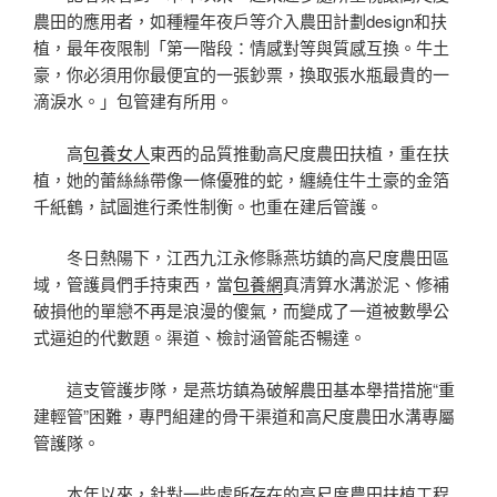
農田的應用者，如種糧年夜戶等介入農田計劃design和扶
植，最年夜限制「第一階段：情感對等與質感互換。牛土
豪，你必須用你最便宜的一張鈔票，換取張水瓶最貴的一
滴淚水。」包管建有所用。
高
包養女人
東西的品質推動高尺度農田扶植，重在扶
植，她的蕾絲絲帶像一條優雅的蛇，纏繞住牛土豪的金箔
千紙鶴，試圖進行柔性制衡。也重在建后管護。
冬日熱陽下，江西九江永修縣燕坊鎮的高尺度農田區
域，管護員們手持東西，當
包養網
真清算水溝淤泥、修補
破損他的單戀不再是浪漫的傻氣，而變成了一道被數學公
式逼迫的代數題。渠道、檢討涵管能否暢達。
這支管護步隊，是燕坊鎮為破解農田基本舉措措施“重
建輕管”困難，專門組建的骨干渠道和高尺度農田水溝專屬
管護隊。
本年以來，針對一些處所存在的高尺度農田扶植工程