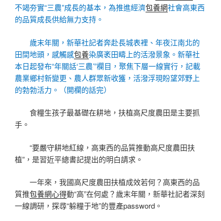
不竭夯實“三農”成長的基本，為推進經濟
包養網
社會高東西
的品質成長供給無力支持。
歲末年關，新華社記者奔赴長城表裡、年夜江南北的
田間地頭，感觸感
包養
染廣袤田疇上的活潑景象。新華社
本日起發布“年關話‘三農’”欄目，聚焦下層一線實行，記載
農業鄉村新變更、農人群眾新收獲，活潑浮現盼望郊野上
的勃勃活力。（開欄的話完）
食糧生孩子最基礎在耕地，扶植高尺度農田是主要抓
手。
“要嚴守耕地紅線，高東西的品質推動高尺度農田扶
植”，是習近平總書記提出的明白請求。
一年來，我國高尺度農田扶植成效若何？高東西的品
質推
包養網心得
動“高”在何處？歲末年關，新華社記者深刻
一線調研，探尋“躲糧于地”的豐產password。