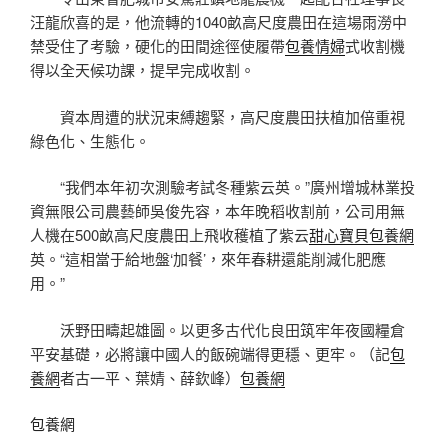
汪龍欣喜的是，他流轉的1040畝高尺度農田在這場雨澇中
禁受住了考驗，硬化的田間途徑使履帶
包養情婦
式收割機
得以全天候功課，提早完成收割。
資本周遭的狀況束縛趨緊，高尺度農田扶植加倍重視
綠色化、生態化。
“我們本年初次測驗考試冬種紫云英。”廣州增城林業投
資無限公司農藝師吳俊先容，本年晚稻收割前，公司用無
人機在500畝高尺度農田上飛收穫植了紫云
甜心寶貝包養網
英。“這相當于給地盤‘加餐’，來年春耕還能削減化肥應
用。”
沃野田疇起雄圖。以更多古代化良田筑牢年夜國糧倉
平安基礎，必將讓中國人的飯碗端得更穩、更牢。（記
包
養網
者古一平、葉婧、薛欽峰）
包養網
包養網