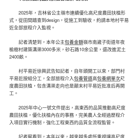
2025年，吉林省公主嶺市連續優化高尺度農田扶植形
式，從田間踏查到design，從施工到驗收，約請本地村平易
近全部旅程介入監視。
記者清楚到，本年公主
包養金額
嶺市南崴子街道年夜
榆樹村建築溝渠3000多米，砂石路10余公里，還改進泥土
2400畝。
村平易近徐興武告知記者，自年頭開工以來，部門村
平易近按組分工，全部旅程介入
包養管道
高
包養網單次
尺
度農田扶植，包含溝渠走向也是顛末村平易近批准后再開
工。
2025年中心一號文件提出，高東西的品質推動高尺度
農田扶植，優化扶植內在的事務，完美農人全經過歷程介
入項目實行機制，強化工程東西的品質全流程監管。
記者察看到，本年以來，越來越多處所重視讓高尺度