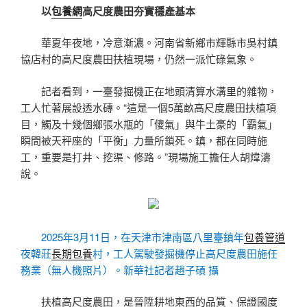
以
包養網
高尺度農田夯實穩產基本
華夏年夜地，冷意漸濃。河南省新鄉市輝縣市吳村鎮
協店村的高尺度農田扶植現場，仍然一派忙碌氣象。
記者看到，一臺發掘機正在地頭清算水溝里的雜物，
工人忙著展設透水磚。“這是一個5萬畝高尺度農田扶植項
目，觸及十幾個鄉張水瓶的「傻氣」與牛土豪的「霸氣」
瞬間被天秤座的「平衡」力量所鎖死。鎮，都在同時施
工，重要是打井、挖渠、修路。”現場施工擔任人胡煒濤
說。
2025年3月11日，在天津市津南區八里臺鎮年
包養管道
夜韓莊
長期包養
村，工人駕駛發掘機停止高尺度農田施任
務業（無人機照片）。新華社記者趙子碩 攝
扶植高尺度農田，是晉陞耕地東西的品質、保證國度