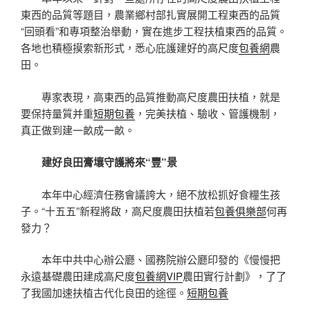
東西的品質等題目，農業鄉村部扎實展開工程東西的品質
“回頭看”和專項整治舉動，實在進步工程扶植東西的品質。
各地也積極摸索新形式，悉心庇護建好的高尺度
包養網
農
田。
專家表現，高東西的品質推動高尺度農田扶植，就是
要保持量質并重
短期包養
，完美扶植、驗收、管護機制，
真正做到建一畝成一畝。
建好良田膏壤守護將來“豐”景
本年中心經濟任務會議誇大，絕不放松抓好食糧生孩
子。“十五五”新程將啟，高尺度農田扶植若
包養俱樂部
何再
發力？
本年中共中心辦公廳、國務院辦公廳印發的《慢慢把
永遠基礎農田建成高尺度
包養網VIP
農田實行計劃》，了了
了我國加速扶植古代化良田的途徑。
短期包養