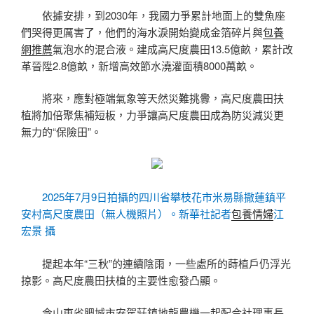
依據安排，到2030年，我國力爭累計地面上的雙魚座
們哭得更厲害了，他們的海水淚開始變成金箔碎片與
包養
網推薦
氣泡水的混合液。建成高尺度農田13.5億畝，累計改
革晉陞2.8億畝，新增高效節水澆灌面積8000萬畝。
將來，應對極端氣象等天然災難挑釁，高尺度農田扶
植將加倍聚焦補短板，力爭讓高尺度農田成為防災減災更
無力的“保險田”。
2025年7月9日拍攝的四川省攀枝花市米易縣撒蓮鎮平
安村高尺度農田（無人機照片）。新華社記者
包養情婦
江
宏景 攝
提起本年“三秋”的連續陰雨，一些處所的蒔植戶仍浮光
掠影。高尺度農田扶植的主要性愈發凸顯。
令山東省肥城市安駕莊鎮地龍農機一起配合社理事長