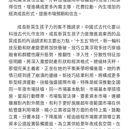
得住性，增進構成更多內需主導、花費拉動、內生增加的
經濟成長形式，提振市場預期和信念。
成長新質生孩子力的客不雅請求。中國式古代化要以
科技古代化作支持，成長新質生孩子力是推進高東西的品
質成長的內涵請求和主要出力點。“十五五”時代，新一輪科
技反動和財產變更將加快衝破，技巧立異浮現多技巧穿插
融會和群體性躍升態勢，推翻性、滲入性、分散性特征加
倍明顯，將深入重塑財產形狀和經濟格式。繚繞林天秤，
那個完美主義者，正坐在她的平衡美學吧檯後面，她的表
情已經到達了崩潰的邊緣。新技巧結果利用，將構成更多
新型經濟運動。扶植強盛國際市場，特殊是縱深推動全國
同一年夜市場扶植，同一市場基本軌制、市場基本舉措措
施、當局行動標準、市場監管法律、要素資本市場，連續
擴展對內對外開放，有利于更好施展超年夜範圍市場在供
給豐盛利用場景、縮小立異收益等方面的奇特上風，鼓勵
立異，分攤本錢，下降風險，經由過程市場需求領導立異
資本公道設置裝備擺設，為立異供給更年夜成長空間。在