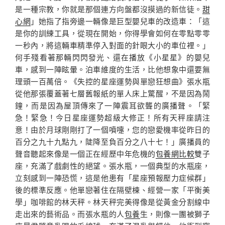
是一種宗教，你就是那個連方向盤都沒摸過的新信徒。
甜
心網
」她指了指旁邊一輛像是巨型嬰兒車的改造車：「這
是你的訓練工具，從現在開始，你得學會如何在零點零零
一秒內，將這輛車精準停入對面的針眼大小的車位裡。」
何手殘看著那輛閃閃發光、還在播放《小星星》的嬰兒
車，感到一陣眩暈。泊車維度的生活，比他想象中還要無
理頭一百萬倍。《失控的星座運勢與單戀狂想曲》張水瓶
從他那張覆蓋著七層舊報紙的單人床上驚醒，不是因為鬧
鐘，而是因為屋頂傳來了一陣震耳欲聾的廣播聲。「緊
急！緊急！今日星座運勢超級大修正！所有天秤座請注
意！由於月球剛剛打了一個噴嚏，您的戀愛機率從昨日的
百分之九十九點九，陡降至負百分之八十七！」廣播員的
聲音聽起來像是一個正在經歷中年危機的
包養網比較
雙子
座，充滿了戲劇性的絕望。張水瓶，一個典型的水瓶座，
立刻感到一陣恐慌，這是他患有「星座預報壓力症候群」
後的標準反應。他單戀著住在隔壁棟、經營一家「平衡美
學」咖啡館的林天秤。林天秤完美得像是從黃金分割線中
走出來的藝術品。而張水瓶的人
包養
生，則像一團被獅子