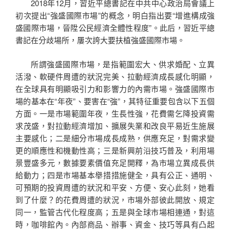
2018年12月，習近平總書記在中共中心政治局會議上
初次提出“強盛國際市場”的概念，明白指出要“增進構成強
盛國際市場，晉陞公民經濟全體性程度”。此后，習近平總
書記在分歧場所，屢次誇大要扶植強盛國際市場。
所謂強盛國際市場，是指範圍宏大、供求婚配、立異
活潑、軟硬件周遭的狀況完美、拉動經濟成長感化明顯，
在全球具有明顯吸引力和影響力的內需市場。強盛國際市
場的基本在“年夜”、要害在“強”，其特征重要包含以下五個
方面。一是市場範圍年夜，生長性強，花費需乞降投資需
求茂盛，對拉動經濟增加、擴展失業和改良平易近生施展
主要感化；二是細分市場成長成熟，供應充足，對需求變
更的順應性和機動性高；三是新興前沿技巧普及，利用場
景豐盛多元，數據要素價值充足開釋，為市場立異成長供
給動力；四是市場基本舉措措施健全，具有公正、通明、
可預期的投資周遭的狀況和平安、方便、安心此刻，她看
到了什麼？的花費周遭的狀況，市場外部彼此開放、規定
同一，監管古代化程度高；五是與全球市場相連通，對這
時，咖啡館內。內部商品、辦事、資金、技巧等具有凸起