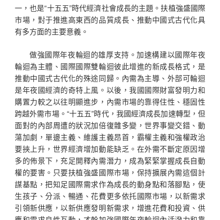
一，也是“十五五”時代經濟社會成長的主題。扶植強盛國際
市場，對于推進高東西的品質成長、推動中國式古代化具
有多方面的主要意義。
做強國際年夜輪迴的雄厚支持。加速構建以國際年夜
輪迴為主體、國際國際雙輪迴彼此增進的新成長格式，是
推動中國式古代化的殊途同歸。內需為主導、外部可輪迴
是年夜國經濟的奇特上風。以後，我國國際財富發明力和
購置力較之以往明顯進步，內需市場的靠得住性、穩固性
跨越外需市場。“十五五”時代，我國經濟成長加速轉型，但
面對的內部周遭的狀況加倍復雜多變，世界事變交錯、動
蕩加劇，單邊主義、維護主義昂首，霸權主義和強權政治
要挾上升，世界經濟增加動能缺乏。在外需不斷定原因增
多的佈景下，充足開釋內需潛力，成為緊緊掌握成長自動
權的要害。只要扶植強盛國際市場，保持擴展內需這個計
謀基點，把知足國際需求作為成長的動身點和落腳點，使
生孩子、分派、暢通、花費更多依托國際市場，以新需求
引領新供應，以新供應發明新需求，增進花費和投資、供
應和需求良性互動，才幹加強國際年夜輪迴內活潑力和靠