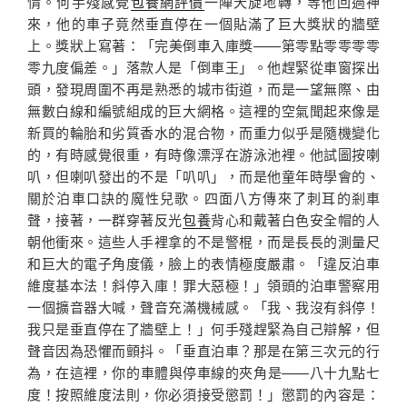
情。何手殘感覺
包養網評價
一陣天旋地轉，等他回過神
來，他的車子竟然垂直停在一個貼滿了巨大獎狀的牆壁
上。獎狀上寫著：「完美倒車入庫獎——第零點零零零零
零九度偏差。」落款人是「倒車王」。他趕緊從車窗探出
頭，發現周圍不再是熟悉的城市街道，而是一望無際、由
無數白線和編號組成的巨大網格。這裡的空氣聞起來像是
新買的輪胎和劣質香水的混合物，而重力似乎是隨機變化
的，有時感覺很重，有時像漂浮在游泳池裡。他試圖按喇
叭，但喇叭發出的不是「叭叭」，而是他童年時學會的、
關於泊車口訣的魔性兒歌。四面八方傳來了刺耳的剎車
聲，接著，一群穿著反光
包養
背心和戴著白色安全帽的人
朝他衝來。這些人手裡拿的不是警棍，而是長長的測量尺
和巨大的電子角度儀，臉上的表情極度嚴肅。「違反泊車
維度基本法！斜停入庫！罪大惡極！」領頭的泊車警察用
一個擴音器大喊，聲音充滿機械感。「我、我沒有斜停！
我只是垂直停在了牆壁上！」何手殘趕緊為自己辯解，但
聲音因為恐懼而顫抖。「垂直泊車？那是在第三次元的行
為，在這裡，你的車體與停車線的夾角是——八十九點七
度！按照維度法則，你必須接受懲罰！」懲罰的內容是：