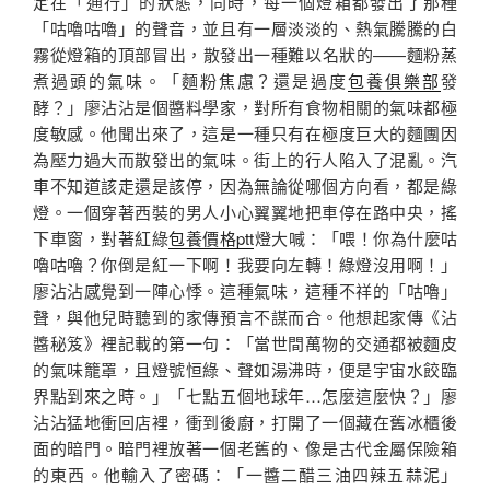
定在「通行」的狀態，同時，每一個燈箱都發出了那種
「咕嚕咕嚕」的聲音，並且有一層淡淡的、熱氣騰騰的白
霧從燈箱的頂部冒出，散發出一種難以名狀的——麵粉蒸
煮過頭的氣味。「麵粉焦慮？還是過度
包養俱樂部
發
酵？」廖沾沾是個醬料學家，對所有食物相關的氣味都極
度敏感。他聞出來了，這是一種只有在極度巨大的麵團因
為壓力過大而散發出的氣味。街上的行人陷入了混亂。汽
車不知道該走還是該停，因為無論從哪個方向看，都是綠
燈。一個穿著西裝的男人小心翼翼地把車停在路中央，搖
下車窗，對著紅綠
包養價格ptt
燈大喊：「喂！你為什麼咕
嚕咕嚕？你倒是紅一下啊！我要向左轉！綠燈沒用啊！」
廖沾沾感覺到一陣心悸。這種氣味，這種不祥的「咕嚕」
聲，與他兒時聽到的家傳預言不謀而合。他想起家傳《沾
醬秘笈》裡記載的第一句：「當世間萬物的交通都被麵皮
的氣味籠罩，且燈號恒綠、聲如湯沸時，便是宇宙水餃臨
界點到來之時。」「七點五個地球年…怎麼這麼快？」廖
沾沾猛地衝回店裡，衝到後廚，打開了一個藏在舊冰櫃後
面的暗門。暗門裡放著一個老舊的、像是古代金屬保險箱
的東西。他輸入了密碼：「一醬二醋三油四辣五蒜泥」