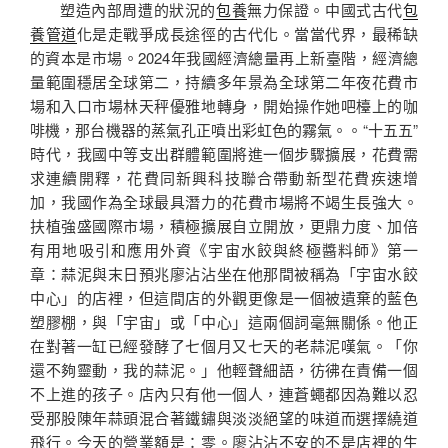
塑造內部周遭的狀況的
包養
無力保證。中國式古代
包
養管道
化是走戰爭成長途徑的古代化。當當代界，最稀缺
的資本是市場。2024年我國經濟總量再上新臺階，經濟總
量範圍穩居全球第二，持續多年景為全球第二年夜花費市
場和入口市場林天秤優雅地轉身，開始操作她吧檯上的咖
啡機，那台機器的蒸氣孔正噴出彩虹色的霧氣。。“十五五”
時代，我國中等支出群體範圍將進一個步驟擴展，花費需
求連續開釋，花費同新興科技聯合帶動新型花費疾速增
加，我國作為全球最具潛力的花費市場將不竭生長強大。
扶植強盛國際市場，積極擴展自立開放，更鼎力度、加倍
有用地吸引和應用外資《宇宙水餃與終極醬料師》第一
章：蒜泥與末日預兆廖沾沾坐在他那間被稱為「宇宙水餃
中心」的店裡，但這間店的外觀更像是一個被遺棄的藍色
塑膠棚，與「宇宙」或「中心」這兩個詞毫無關係。他正
在對著一缸已經發酵了七個月又七天的老蒜泥嘆氣。「你
還不夠靈動，我的蒜泥。」他輕聲細語，彷彿在責備一個
不上進的孩子。店內只有他一個人，連蒼蠅都因為難以忍
受那股陳年蒜頭混合著鐵鏽與淡淡絕望的味道而選擇繞道
飛行。今天的營業額是：零。廖沾沾不安的不是店裡的生