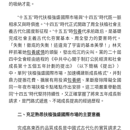
的吸納才能。
“十五五”時代扶植強盛國際市場與“十四五”時代既一脈
相承又與時俱進。“十四五”時代正式開啟了周全扶植社會主
義古代化國度新征程。“十五五”時
包養
代承前啟后，是基礎
完成社會主義古代化夯實基本、周全發力的要害時代。
「失衡！徹底的失衡！這違背了宇宙的基本美學！」林天
秤抓著她
包養感情
的頭髮，發出低沉的尖叫。黨的二十屆
四中全會經由過程的《中共中心關于制訂公民經濟和社會
成長第十五個五年計劃的提出》（以下簡稱《提出》）
中，單列“扶植強盛國際市場，加速構建新成長格式”，并對
鼎力提振花費、擴展有用投資
包養網
、果斷廢除障礙全國
同一年夜市場扶植卡點堵點作出安排。這三項嚴重舉動既
同“十四五”時代堅持持續性，又正確掌握了將來五年成長新
請求，是門路式遞進、不竭成長提高的經過歷程。
二、充足熟悉扶植強盛國際市場的主要意義
完成高東西的品質成長是中國式古代化的實質請求之