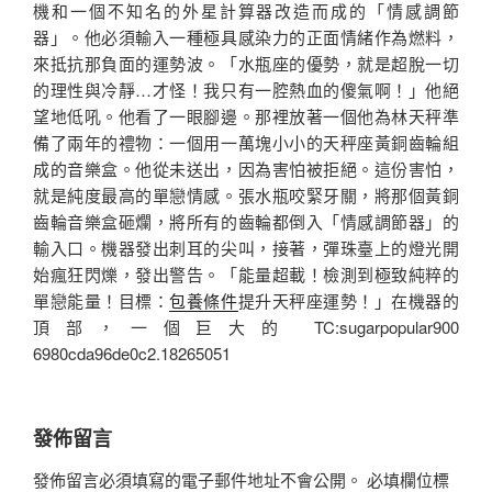
機和一個不知名的外星計算器改造而成的「情感調節
器」。他必須輸入一種極具感染力的正面情緒作為燃料，
來抵抗那負面的運勢波。「水瓶座的優勢，就是超脫一切
的理性與冷靜…才怪！我只有一腔熱血的傻氣啊！」他絕
望地低吼。他看了一眼腳邊。那裡放著一個他為林天秤準
備了兩年的禮物：一個用一萬塊小小的天秤座黃銅齒輪組
成的音樂盒。他從未送出，因為害怕被拒絕。這份害怕，
就是純度最高的單戀情感。張水瓶咬緊牙關，將那個黃銅
齒輪音樂盒砸爛，將所有的齒輪都倒入「情感調節器」的
輸入口。機器發出刺耳的尖叫，接著，彈珠臺上的燈光開
始瘋狂閃爍，發出警告。「能量超載！檢測到極致純粹的
單戀能量！目標：
包養條件
提升天秤座運勢！」在機器的
頂部，一個巨大的 TC:sugarpopular900
6980cda96de0c2.18265051
發佈留言
發佈留言必須填寫的電子郵件地址不會公開。
必填欄位標