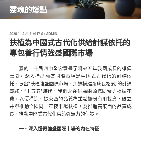
跳
靈魂的燃點
至
主
要
內
發
2026 年 2 月 3 日
作者:
ADMIN
佈
扶植為中國式古代化供給計謀依托的
容
於
專包養行情強盛國際市場
黨的二十屆四中全會擘畫了將來五年我國成長的雄偉
藍圖，深入指出強盛國際市場是中國式古代化的計謀依
托，提出“扶植強盛國際市場，加速構建新成長格式”的計謀
義務。“十五五”時代，我們要在供需兩頭協同發力提振花
費，以優構造、提東西的品質為重點擴展有用投資，破立
并舉推動全國同一年夜市場扶植，為推進高東西的品質成
長、推動中國式古代化供給強無力的保證。
一、深入懂得強盛國際市場的內在特征