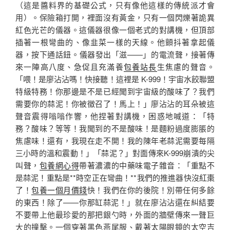
（這是醬料界的基礎公式，只有像他這樣的傳統派才會
用）。保險箱打開，裡面沒有黃金，只有一個閃爍著詭異
紅色光芒的儀器。這儀器很像一個老式的對講機，但頂部
插著一根彎曲的、像韭菜一樣的天線。他顫抖著拿起儀
器，按下通話鈕。儀器發出「滋——」的電流聲，接著傳
來一陣高八度、急促且充滿養
包養站長
生焦慮的聲音。
「喂！是廖沾沾嗎！快接聽！這裡是 K-999！宇宙水餃聯盟
特級特務！你那邊是不是已經聞到宇宙級的酸味了？我們
需要你的蒜泥！你被徵召了！馬上！」廖沾沾的耳朵被這
聲音震得嗡嗡作響，他捏著對講機，困惑地喊道：「特
務？酸味？等等！我聞到的不是酸味！是麵粉過度膨脹的
焦慮味！還有，我現在走不開！我的陳年老蒜泥需要每隔
三小時的溫和震動！」「蒜泥？」對面傳來K-999崩潰的尖
叫聲，
包養網心得
帶著濃濃的中藥味電子雜音：「重點不
是蒜泥！重點是**時空正在彎曲！**我們的推進器快沒紅棗
了！
包養一個月價錢
快！我們在你的後院！別帶任何多餘
的東西！除了——你那缸蒜泥！」就在廖沾沾還在糾結要
不要帶上他最珍愛的那把銀勺時，外面的牆壁傳來一聲巨
大的撞擊。一個穿著黑色燕尾服、戴著太陽眼鏡的太空吉