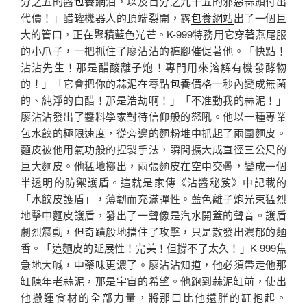
分之五的醬
包養網
油，以及百分之九十五的邪惡蒜頭付出
代價！」醋罐機器人的頂端裂開，露
包養網站
出了一個巨
大的管口，正在聚積藍色光芒。K-999特務用它穿著燕尾服
的小爪子，一把抓住了廖沾沾的褲腳催促著他。「快點！
沾沾先生！那是醋酸離子炮！專門用來溶解有機發酵物
的！」「它會把你的蒜泥在零點
包養價格
一秒內變成無菌
的、純淨的白醋！那是浩劫啊！」「不准動我的蒜泥！」
廖沾沾發出了醬料學家對待信仰般的怒吼。他以一種專業
包水餃的極限速度，從旁邊的麵粉堆中抓起了兩團麵皮。
麵皮被他用氣功般的捏製手法，瞬間擴大成直徑三公尺的
巨大麵皮。他猛地擲出，兩張麵皮在空中交疊，變成一個
半透明的防禦護盾。這就是家傳《沾醬秘笈》中記載的
「水餃皮護盾」，薄韌而充滿彈性。藍色離子炮光束猛烈
地擊中麵皮護盾，發出了一聲像是汽水開蓋的聲音。護盾
劇烈震動，但奇蹟般地擋住了攻擊，只是散發出濃郁的麵
香。「這麵皮的延展性！完美！但撐不了太久！」K-999焦
急地大喊，中藥味更濃了。廖沾沾知道，他必須帶走他那
缸陳年老蒜泥，那是宇宙的希望。他跑到蒜泥缸前，使出
他搬運食材的全部力量，將那口比他還胖的缸抱起。