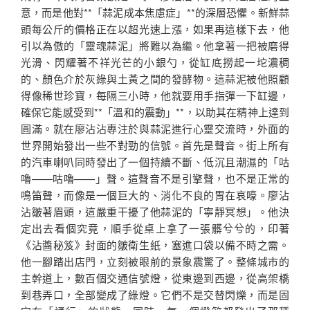
意，而是他對**「蒜泥成本焦慮症」**的深層恐懼。新鮮蒜
頭每公斤的價格正在以超光速上漲，如果再這樣下去，他
引以為傲的「靈魂蒜泥」將難以為繼。他拿著一把被磨得
光滑、閃耀著不祥光芒的小銀勺，從缸底撈起一坨濃稠
的、顏色介於灰綠與土黃之間的發酵物。這蒜泥被他照顧
得像稀世珍寶，每隔三小時，他就要用手指彈一下缸邊，
確保它能感受到**「溫和的震動」**，以助其在精神上達到
圓滿。就在廖沾沾專注於與蒜泥進行心靈交流時，外面的
世界開始發出一些不對勁的信號。首先是聲音。街上所有
的汽車喇叭同時發出了一個持續不斷、低沉且潮濕的「咕
嚕——咕嚕——」聲。這聲音不是引擎聲，也不是正常的
鳴笛聲，而像是一個巨大的、消化不良的胃在哀嚎。廖沾
沾皺著眉頭，這嚴重干擾了他蒜泥的「寧靜冥想」。他決
定出去看個究竟，順手從桌上拿了一張髒兮兮的，印著
《沾醬秘笈》封面的皺衛生紙，塞進口袋以備不時之需。
他一腳踏出店門，立刻被眼前的景象震驚了。整條城市的
主幹道上，數百個交通信號燈，從東邊到西邊，從高架橋
到巷弄口，全部變成了綠燈。它們不是交替閃爍，而是固