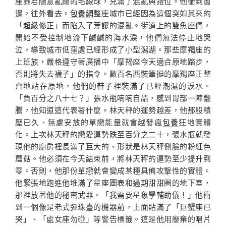
座暴君隨意亂踢的毛線球，充滿了混亂與錯位。他衝到窗
邊，往外看去。
包養網
整座城市已經因為這個突如其來的
「超級修正」而陷入了荒謬的混亂。街道上的雙魚座們，
開始不受控制地流下鹹鹹的海水淚，他們無法停止地哭
泣，導致城市低窪處已經形成了小型潟湖。那些摩羯座的
上班族，嚴格遵守著廣播中「摩羯座今天適合原地踏步，
否則將失去襪子」的指令。數百名西裝筆挺的摩羯座正整
齊地站在原地，他們的鞋子裡裝滿了已經潮濕的淚水。
「負百分之八十七？」張水瓶喃喃自語，感到胃部一陣翻
騰，他知道這代表著什麼。林天秤的運勢越差，他那股積
壓已久、無處安放的單戀能量就會越發瘋
包養
狂地實體
化。上次林天秤的戀愛運勢跌至百分之二十，張水瓶就發
現他的廚房裡長滿了巨大的、形狀是林天秤側臉的粉紅色
蘑菇。他必須在今天結束前，將林天秤的運勢至少提升到
零。否則，他那份單戀就會變成某種具備攻擊性的實體。
他緊張地跑進他堆滿了星座圖表和過期甜甜圈的地下室，
那裡放著他的秘密武器。「我需要星象學輔助儀！」他衝
到一個像是老式彈珠臺的機器前，上面貼滿了「巨蟹座已
哭」、「處女座勿碰」等警告標籤。這是他用廢棄的唱片