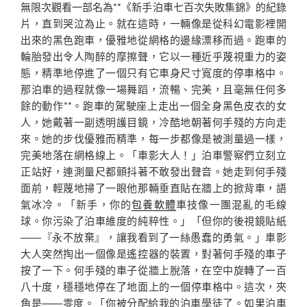
無限次觀看一部名為**《新手泊車七百次失敗集錦》的紀錄
片，直到哭泣為止。就在這時，一輛像是從科幻電影裡開
出來的黑色跑車，優雅地從網格的邊緣漂移而過。跑車的
輪胎發出令人陶醉的摩擦聲，它以一種近乎蔑視重力的姿
態，精準地停進了一個只有它車身尺寸寬度的停車格中。
那泊車的過程就像一場舞蹈，流暢、完美，且毫無任何多
餘的動作**。跑車的駕駛座上走出一個全身黑色皮衣的女
人，她戴著一副透明護目鏡，冷酷地朝著何手殘的方向走
來。她的步伐優雅而精準，每一步都像是被測量過一樣，
完美地落在網格線上。「車影大人！」泊車警察們立刻立
正站好，連測量尺都顫抖著不敢發出聲音。她走到何手殘
面前，輕蔑地掃了一眼他那輛垂直貼在牆上的掀背車，語
氣冰冷。「新手，你的
包養軟體
車技像一團混亂的毛線
球。你污染了泊車維度的純粹性。」「但你的後視鏡貼紙
——『永不放棄』，讓我看到了一絲愚蠢的勇氣。」車影
大人突然掏出一個像是遙控器的裝置，對著何手殘的車子
按了一下。何手殘的車子從牆上脫落，在空中旋轉了一百
八十度，穩穩地停在了地面上的一個停車格中。這次，夾
角是——零度。「你被分配給我的泊車學徒了。如果泊車