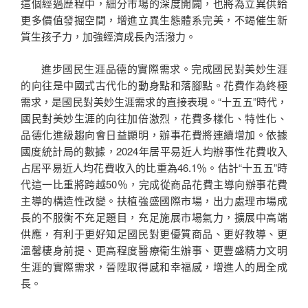
這個經過歷程中，細分市場的深度開闢，也將為立異供給
更多價值發掘空間，增進立異生態體系完美，不竭催生新
質生孩子力，加強經濟成長內活潑力。
進步國民生涯品德的實際需求。完成國民對美妙生涯
的向往是中國式古代化的動身點和落腳點。花費作為終極
需求，是國民對美妙生涯需求的直接表現。“十五五”時代，
國民對美妙生涯的向往加倍激烈，花費多樣化、特性化、
品德化進級趨向會日益顯明，辦事花費將連續增加。依據
國度統計局的數據，2024年居平易近人均辦事性花費收入
占居平易近人均花費收入的比重為46.1％。估計“十五五”時
代這一比重將跨越50％，完成從商品花費主導向辦事花費
主導的構造性改變。扶植強盛國際市場，出力處理市場成
長的不服衡不充足題目，充足施展市場氣力，擴展中高端
供應，有利于更好知足國民對更優質商品、更好教導、更
溫馨棲身前提、更高程度醫療衛生辦事、更豐盛精力文明
生涯的實際需求，晉陞取得感和幸福感，增進人的周全成
長。