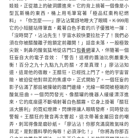
娃娃，正從牆上的破洞鑽進來。它的背上揹著一個像是小
型瓦斯桶的東西，桶上用毛筆寫著「極品紅棗枸杞燃
料」。「你怎麼——」廖沾沾驚訝地瞪大了眼睛。K-999用
它的小短腿站得筆直，戴著白色手套的爪子優雅地一揮：
「沒時間了，沾沾先生！宇宙水餃快要拉肚子了！我們必
須在你被醋酸離子炮鎖定前離開！」話音未落，一股極致
尖銳、刺鼻的酸氣猛地從店門口
包養網
灌入，伴隨著一個
狂妄自大的電子音效：「警告！這裡的醬油比例嚴重失
衡！百分之九十九點九九的醋，才是真理！」廖沾沾知
道，這是他的宿敵，王醋狂，已經找上門了。他的宇宙冒
險，被迫從他對蒜泥的焦慮中，正式開始了。一個狂妄的
影子佔滿了那扇被撞破的牆門邊緣，光線一瞬間被極端的
酸氣扭曲。一個閃閃發光、像醋罐的機器人緩緩漂浮進
來，它的底座還不斷噴射著白色醋霧。它身上掛著「醋狂
派大勝利」的霓虹燈牌，閃爍得讓人眼睛發疼，同時發出
警報。王醋狂的聲音再次響起，這次帶著金屬回音的嘲
弄，刺耳得像是磨砂紙。「廖沾沾！你那充滿腐敗氣味的
蒜泥，是對醬料學的侮辱！必須淨化！」「你將為你那百