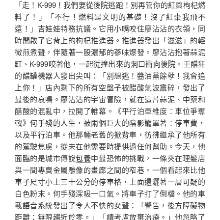
「走！K-999！我們要從後院逃跑！別再管你的紅棗枸杞燃
料了！」「不行！燃料是文明的基礎！沒了紅棗我飛不
遠！」吉娃娃特務抗議。它用小嘴咬住廖沾沾的衣領，同
時開啟了它背上的枸杞推進器。推進器發出「滋滋」的輕
微煎煮聲，伴隨著一股濃郁的蔘味爆發。廖沾沾抱著蒜泥
缸、K-999咬著他，一起從撞出來的洞口衝向後院。王醋狂
的醋罐機器人發出尖叫：「別想逃！醬油黨餘孽！我會追
上你！」店內剩下的所有空盤子被醋酸氣波震碎，發出了
最後的哀鳴。廖沾沾的宇宙冒險，就在這片蒜泥、中藥和
醋酸的混亂中，拉開了帷幕。《平行泊車維度：車位爭奪
戰》何手殘的人生，被兩個巨大的陰影籠罩著：停車費，
以及平行泊車。他那輛老舊的掀背車，彷彿繼承了他所有
的駕駛焦慮，從未在他需要時提供過任何幫助。今天，他
面臨的是城市傳說
包養
中最恐怖的挑戰，一條夾在理髮店
與一間專賣金屬雕像的畫廊之間的窄巷。一個看起來比他
車子尺寸小上三十公分的停車格，上面還灑著一層可疑的
白色粉末。何手殘深吸一口氣。將車子打了倒檔。他的車
載語音系統發出了令人不快的女聲：「警告，後方障礙物
距離：無限趨近於零。」「請考慮放棄治療。」他忽略了