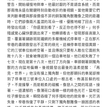
警告，開始緩慢地倒車。他最討厭的不是語音系統，而是
那兩塊永遠在關鍵時刻自動收折的後視鏡。當他需要它們
來判斷車體與那座價值不菲的銅製獨角獸雕像之間的距離
時，它們卻像兩片羞澀的耳朵一樣，優雅地縮了回去。同
時發出低語：「你還是別看了，反正你也停不好。」何手
殘感覺心臟快要跳出來了。他轉頭看去，發現那座高聳入
雲、覆蓋著鏽跡斑斑鐵網的多層機械式停車塔，正在那片
窄巷的盡頭散發出不正常的綠光。這棟停車塔是個異類，
它的三號車位始終空著，並且傳說只要有人敢在它面前失
敗十八次，就會被傳送到一個泊車地獄。他已經失敗了十
七次。現在是第十八次。他打了方向盤，車頭朝著銅獨角
獸的方向猛地偏轉。後視鏡發出最後的溫柔提醒：「再
見，世界。」他沒有撞上獨角獸，但他那顫抖的車尾卻擦
到了停車塔三號車位入口處的一根古老、佈滿苔蘚的柱
子。不是撞擊，而是輕柔的碰觸，像戀人之間的耳語。接
著，一道濃郁的、像薄荷口香糖一樣的綠色光芒。猛地從
柱子爆發出來，瞬間吞噬了何手殘和他的掀背車。光芒消
失後，窄巷恢復了平靜，只剩下獨角獸雕像一臉困惑的表