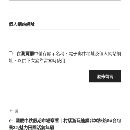
個人網站網址
在
瀏覽器
中儲存顯示名稱、電子郵件地址及個人網站網
址，以供下次發佈留言時使用。
文
上
上一篇
章
一
國慶中秋假期市場察看｜村落游玩連續非常熱絡&#台包
導
篇
養32;魅力田園活氣無窮