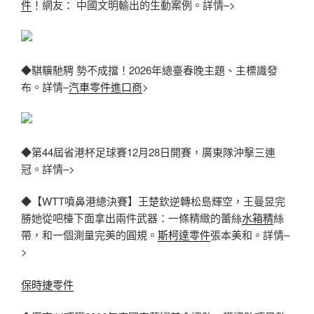
件
！網友： 中國文明輸出的生動案例。詳情–>
◆騏驥馳騁 勢不成擋！2026年總臺春晚主題、主標識發
布。詳情–
汽車零件進口商
>
◆第44屆省港杯足球賽12月28日開賽，廣東隊沖擊三連
冠。詳情–>
◆【WTT噴鼻港總決賽】王楚欽逆轉松島輝空，王曼昱完
勝她從吧檯下面拿出兩件武器：一條精緻的蕾絲
水箱精
絲
帶，和一個測量完美的圓規。
斯柯達零件
張本美和。詳情–
>
保時捷零件