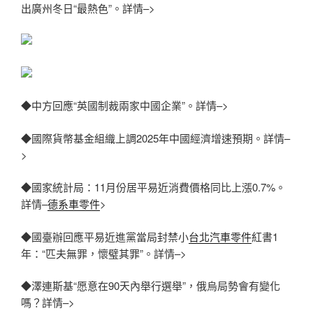
出廣州冬日“最熱色”。詳情–>
◆中方回應“英國制裁兩家中國企業”。詳情–>
◆國際貨幣基金組織上調2025年中國經濟增速預期。詳情–
>
◆國家統計局：11月份居平易近消費價格同比上漲0.7%。
詳情–
德系車零件
>
◆國臺辦回應平易近進黨當局封禁小
台北汽車零件
紅書1
年：“匹夫無罪，懷璧其罪”。詳情–>
◆澤連斯基“愿意在90天內舉行選舉”，俄烏局勢會有變化
嗎？詳情–>