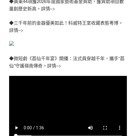
◆廣東44項獲2026年度國家藝術基金資助，獲資助項目數
量創歷史新高。詳情–>
◆三千年前的金器優美如此！科威特王室收藏表態粵博。
詳情–>
◆微短劇《荔仙千年宴》開播：法式員穿越千年，攜手“荔
仙”守護嶺南傳奇。詳情–>