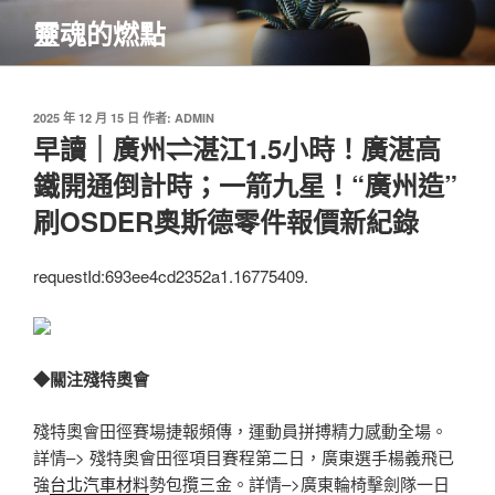
跳
靈魂的燃點
至
主
要
內
發
2025 年 12 月 15 日
作者:
ADMIN
佈
早讀｜廣州⇌湛江1.5小時！廣湛高
容
於
鐵開通倒計時；一箭九星！“廣州造”
刷OSDER奧斯德零件報價新紀錄
requestId:693ee4cd2352a1.16775409.
◆關注殘特奧會
殘特奧會田徑賽場捷報頻傳，運動員拼搏精力感動全場。
詳情–> 殘特奧會田徑項目賽程第二日，廣東選手楊義飛已
強
台北汽車材料
勢包攬三金。詳情–>廣東輪椅擊劍隊一日