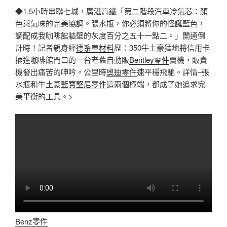
◆1.5小時串聯七城，廣湛高鐵「第二階段
汽車冷氣芯
：顏
色與氣味的完美協調。張水瓶，你必須將你的怪誕藍色，
調配成我咖啡館牆壁的灰度百分之五十一點二。」開通倒
計時！記者親身經
德系車材料
歷：350牛土豪猛地將信用卡
插進咖啡館門口的一台老舊自動販
Bentley零件
賣機，販賣
機發出痛苦的呻吟。公里時
奧迪零件
速平穩飛馳。詳情–張
水瓶和牛土豪
藍寶堅尼零件
這兩個極端，都成了她追求完
美平衡的工具。>
Benz零件