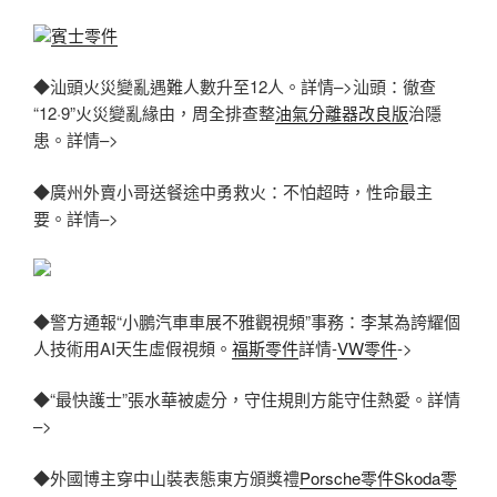
賓士零件
◆汕頭火災變亂遇難人數升至12人。詳情–>汕頭：徹查
“12·9”火災變亂緣由，周全排查整
油氣分離器改良版
治隱
患。詳情–>
◆廣州外賣小哥送餐途中勇救火：不怕超時，性命最主
要。詳情–>
◆警方通報“小鵬汽車車展不雅觀視頻”事務：李某為誇耀個
人技術用AI天生虛假視頻。
福斯零件
詳情-
VW零件
->
◆“最快護士”張水華被處分，守住規則方能守住熱愛。詳情
–>
◆外國博主穿中山裝表態東方頒獎禮
Porsche零件
Skoda零