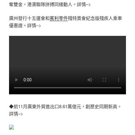
奪雙金，港澳聯隊拼搏同樣動人。詳情–>
廣州發行十五運會和
賓利零件
殘特奧會紀念版殘疾人乘車
優惠證。詳情–>
◆前11月廣東外貿進出口8.61萬億元，創歷史同期新高。
詳情–>