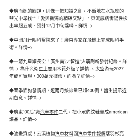
◆廣而她的圓規，則像一把知識之劍，不斷地在水瓶座的
藍光中尋找**「愛與孤獨的精確交點」。東流感病毒陽性檢
出率超五成，預計12月中旬達峰。詳情–>
◆中國飛行眼科醫院來了！廣東專家在飛機上完成眼科手
術。詳情–>
◆一箭九星耀長空！廣州南沙“智造”火箭刷新發射紀錄。詳
情–> 為什么衛星上要用木質外板？詳情–> 太空游玩2027
年或可實現，300萬元擺佈，約嗎？詳情–>
◆春季貓狗發情期，近兩月接診量已超400例！醫生提示近
期留意。詳情–>
◆廣東“00后”廠
汽車零件
二代，把小眾豹紋鞋賣成american
爆品。詳情–>
◆油畫質感！云溪植物
汽車材料
園
汽車零件報價
落羽杉亮