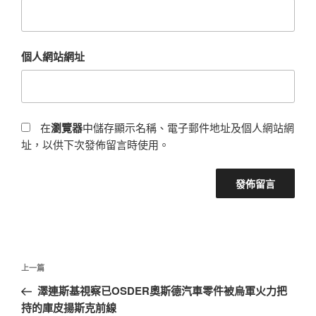
個人網站網址
在
瀏覽器
中儲存顯示名稱、電子郵件地址及個人網站網
址，以供下次發佈留言時使用。
文
上
上一篇
章
一
澤連斯基視察已OSDER奧斯德汽車零件被烏軍火力把
導
篇
持的庫皮揚斯克前線