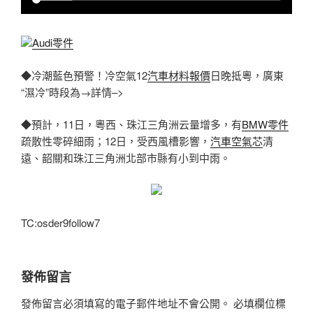
Audi零件
◆冷潮藍色預警！冷空氣12
汽車材料報價
日晚抵粵，廣東
“濕冷”時段為→詳情–>
◆預計，11日，粵西、珠江三角洲云量增多，有
BMW零件
疏散性零碎細雨；12日，受西風槽影響，
汽車空氣芯
清
遠、韶關和珠江三角洲北部市縣有小到中雨。
TC:osder9follow7
發佈留言
發佈留言必須填寫的電子郵件地址不會公開。
必填欄位標