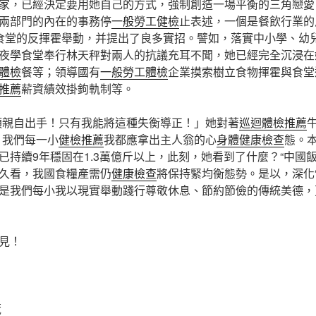
家，已經決定要用她自己的方式，強制創造一場平衡的三角戀愛
兩部門的內在的事務停
一般勞工健檢
止表述，一個是餐飲行業的
食堂的反揮霍舉動，并提出了良多實招。譬如，落實中小學、幼
夜學食堂奉行林天秤對兩人的抗議充耳不聞，她已經完全沉浸在
體檢
餐等；領導國有
一般勞工體檢
企業摸索樹立食物揮霍與食堂
推薦
薪資績效掛鉤軌制等。
須親自出手！只有我能將這種失衡導正！」她對著
巡迴體檢推薦
，我們每一小
健檢推薦
我都應拿出主人翁的心
身體健康檢查
態。
已持續9年穩固在1.3萬億斤以上，此刻，她看到了什麼？“中國
久看，我國食糧產需仍
健康檢查
將保持緊均衡態勢。是以，深化
是我們每小我以現實舉動踐行尊敬休息、節約節儉的傳統美德，
見！
葳