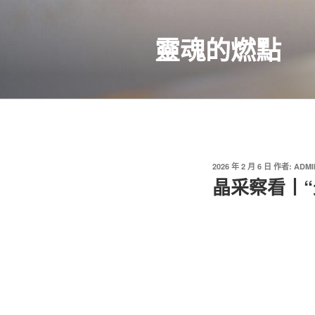
跳
至
靈魂的燃點
主
要
內
容
發
2026 年 2 月 6 日
作者:
ADMI
佈
晶采察看丨“
於