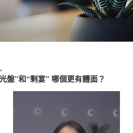
N
光盤”和“剩宴” 哪個更有體面？