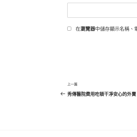
在
瀏覽器
中儲存顯示名稱、
文
上
上一篇
章
一
秀傳醫院費用吃頓干凈安心的外賣
篇
導
文
覽
章