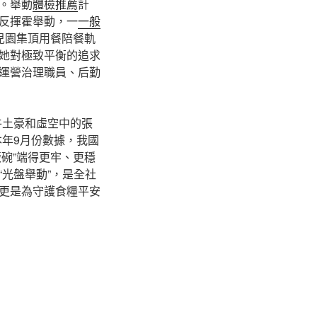
。舉動
體檢推薦
計
反揮霍舉動，一
一般
兒園集頂用餐陪餐軌
她對極致平衡的追求
運營治理職員、后勤
牛土豪和虛空中的張
本年9月份數據，我國
飯碗”端得更牢、更穩
“光盤舉動”，是全社
更是為守護食糧平安