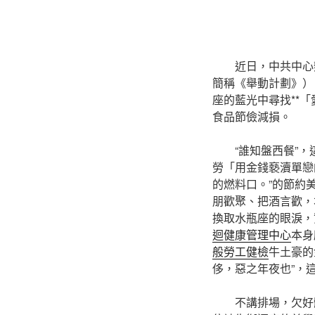
近日，中共中心
簡稱《舉動計劃》）
座的藍光中尋找**
食品節儉減損。
“誰知盤西餐”
勞「用金錢褻瀆單戀
的燃料口。”的節約
朋歡聚、把酒言歡，
換取水瓶座的眼淚，
迴健康管理中心
本身
般勞工健檢
牛土豪的
侈，惡之年夜也”，
不講排場，欠好