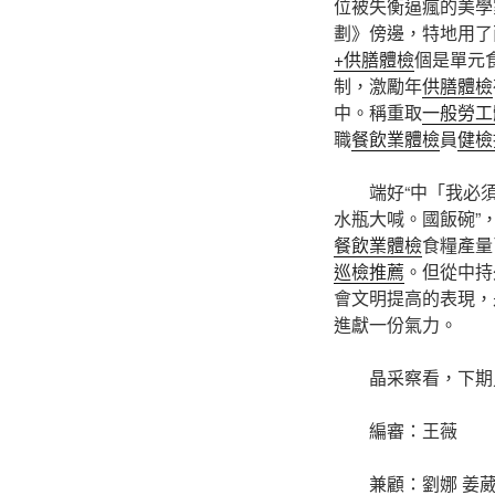
位被失衡逼瘋的美學
劃》傍邊，特地用了
+供膳體檢
個是單元
制，激勵年
供膳體檢
中。稱重取
一般勞工
職
餐飲業體檢
員
健檢
端好“中「我必
水瓶大喊。國飯碗”
餐飲業體檢
食糧產量
巡檢推薦
。但從中持
會文明提高的表現，
進獻一份氣力。
晶采察看，下期
編審：王薇
兼顧：劉娜 姜