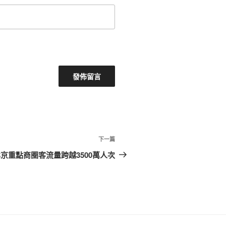
下
下一篇
一
京重點商圈客流量跨越3500萬人次
篇
文
章