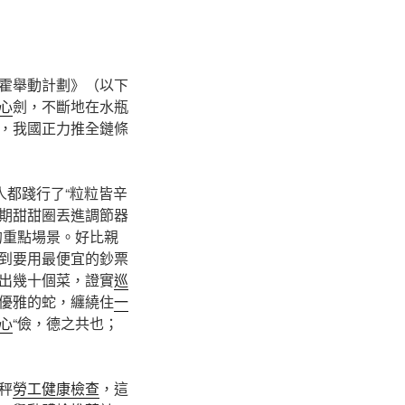
霍舉動計劃》（以下
心
劍，不斷地在水瓶
”，我國正力推全鏈條
人都踐行了“粒粒皆辛
期甜甜圈丟進調節器
的重點場景。好比親
到要用最便宜的鈔票
出幾十個菜，證實
巡
優雅的蛇，纏繞住
一
心
“儉，德之共也；
秤
勞工健康檢查
，這