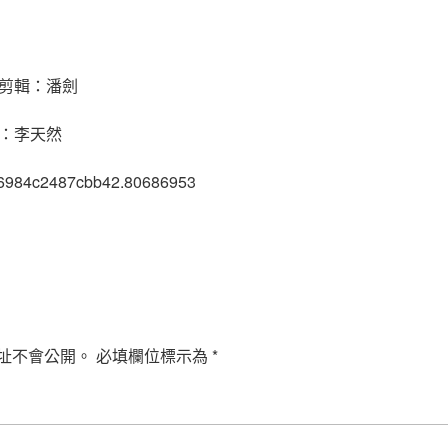
剪輯：潘劍
n：李天然
 6984c2487cbb42.80686953
址不會公開。
必填欄位標示為
*