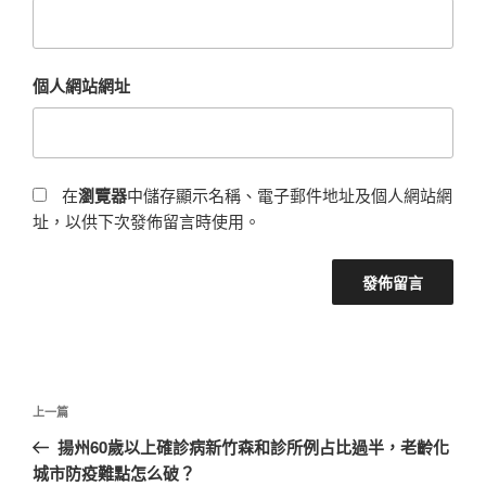
個人網站網址
在
瀏覽器
中儲存顯示名稱、電子郵件地址及個人網站網
址，以供下次發佈留言時使用。
文
上
上一篇
章
一
揚州60歲以上確診病新竹森和診所例占比過半，老齡化
導
篇
城市防疫難點怎么破？