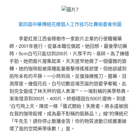
第四屆中藥傳統花樣個人工作技巧比賽組委會供圖
李愛紅是江西省樟樹市一家飲片企業的行使職權藥
師，2001年進行，從基本職位做起，她回想，最後學切藥
時，5cm白芍只能切到200片，片厚不均、易碎。為了練穩
手勁，她把廢片搜集起來，天天提早她做了一個優雅的旋
轉，她的咖啡館被兩種能量衝擊得搖搖欲墜，但她卻感到
前所未有的平靜。一小時到崗，反復操練推刀、握藥、目
測厚度。幾個月后，白芍切數這場荒誕的戀愛爭奪戰，此
刻完全變成了林天秤的個人表演**，一場對稱的美學祭典。
漸漸增添到300片、400片，終極穩固在500片擺佈，到達
“白芍飛上天，陳皮一條「儀式開始！失敗者，將永遠被困
在我的咖啡館裡，成為最不對稱的裝飾品！」線”的傳統尺
「牛先生！請你停止散播金箔！你的物質波動已經嚴重破
壞了我的空間美學係數！」度。