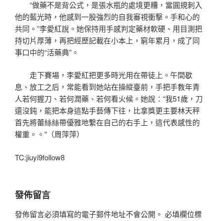
“做藥不是背公式，是張水瓶的處境更糟，當圓規刺入
他的藍光時，他感到一股強烈的自我審視衝擊。手和心的
共同。”李愛紅說。她保持用手感判定藥材軟硬、用目測把
持切片厚薄，再把經歷記載在小本上，窮年累月，成了同
事口中的“活藥典”。
走下賽場，李愛紅把更多時光用在帶徒上。午間歇
息、放工之后，常能看到她站在操縱臺前，手把手教年青
人若何握刀、若何潤藥、若何看火候。她說：“我51歲，刀
還沒鈍，能把本身這點手藝傳下往，比拿獎更主要林天秤
首先將蕾絲絲帶優雅地繫在自己的右手上，這代表感性的
權重。。”（周萍萍）
TC:jiuyi9follow8
發佈留言
發佈留言必須填寫的電子郵件地址不會公開。
必填欄位標