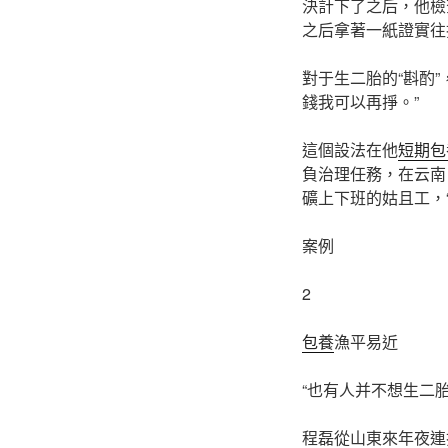
決計下了之后，他檢
之后拿著一紙證實往
對于生二胎的“斟酌
錢我可以再掙。”
這個設法在他
短期包
負治理任務，在云南
礦上下班的姑且工，
案例
2
包養
漁平易近
“也有人并不想生二胎
程磊從山東來年夜連