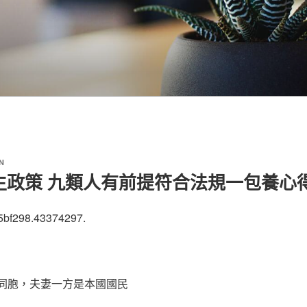
N
生政策 九類人有前提符合法規一包養心
5bf298.43374297.
臺同胞，夫妻一方是本國國民