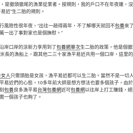
年，是徹頭徹尾的漁業從業者。按規則，我的戶口不在年夜連，
平易近”生二胎的規則。
行風險性很年夜，“出往一趟得兩年，不了解哪天就回不
包養
來
萬一出了事對家也是個撫慰。”
沿岸口岸的涂新力享用到了
包養網單次
生二胎的政策，他是個徹
多米長的漁船上，跟其他二三十家漁平易近共用一個口岸，這里
養女人
只需頭胎是女孩，漁平易近都可以生二胎。當然不是一切人
平易近們的心態，10多年前大師是想方想法也要多個孩子，由
刻
包養
良多漁平易
台灣包養網
近可
包養網
以往岸上打工賺錢，絕
需一個孩子也夠了。