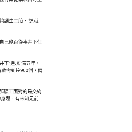
夠讓生二胎，“這就
自己能否從事井下任
下“進坑”滿五年，
數需到達900個，兩
，那礦工面對的是交納
的身邊，有未知足前