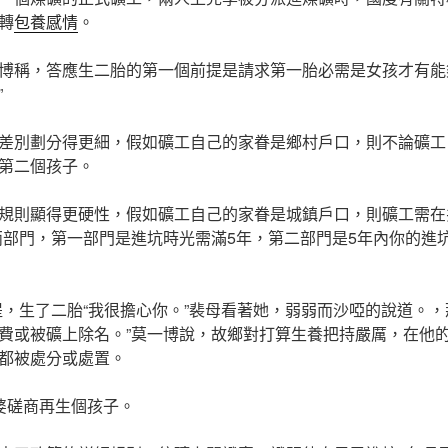
轉
包養感情
。
博稱，答應生二胎的第一個前提是請求第一胎必需是女孩才有能
”
差別劃分得更細，假如礦工自己的家眷是鄉村戶口，則不論礦工
第二個孩子。
規則顯得更硬性，假如礦工自己的家眷是城鎮戶口，則礦工需在井
兩部門，第一部門是進坑時光需滿5年，第二部門是5年內你的進坑
提，生了二胎“我很擔心你。”裴母看著她，弱弱而沙啞的說道。
費或被礦上除名。”莫一博說，故鄉對打算生養把持嚴厲，在他
都被處分或處置。
婆磋商再生個孩子。