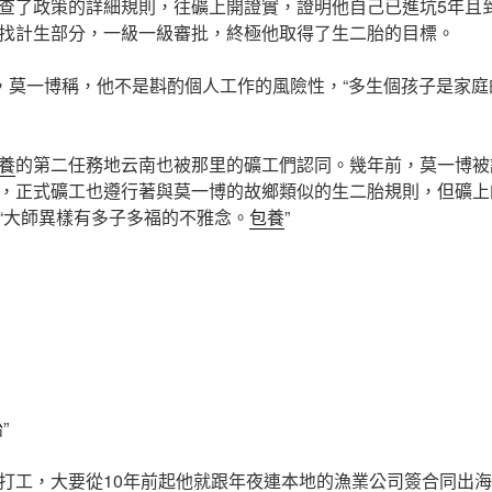
查了政策的詳細規則，往礦上開證實，證明他自己已進坑5年且到
找計生部分，一級一級審批，終極他取得了生二胎的目標。
”，莫一博稱，他不是斟酌個人工作的風險性，“多生個孩子是家
養
的第二任務地云南也被那里的礦工們認同。幾年前，莫一博被
，正式礦工也遵行著與莫一博的故鄉類似的生二胎規則，但礦上
“大師異樣有多子多福的不雅念。
包養
”
”
打工，大要從10年前起他就跟年夜連本地的漁業公司簽合同出