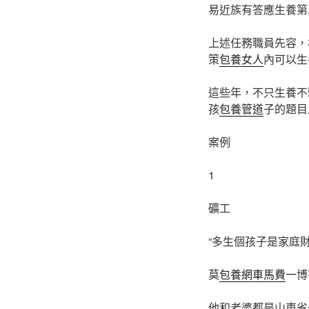
易近族有答應生養第
上述任務職員先容，
策
包養女人
內可以生
這些年，不只生養不
孩
包養管道
子的題目
案例
1
礦工
“多生個孩子是家庭財
莫
包養網車馬費
一博
他和老婆都是山東省