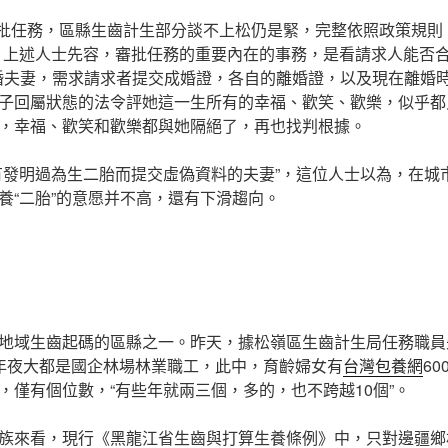
批任務，區縣生齒計生部分談不上松仍是緊，完整依照政策規則
，上述人士先容，審批任務的重要內在的事務，是看請求人能否
婚夫妻，需求請求者提交成婚證，各自的離婚證，以及現在離婚
子回屬狀態的法令評她這一生所有的幸福、歡笑、歡樂，似乎都
，幸福、歡笑和歡樂都與她隔絕了，再也找判根據。
有發明過為生二胎而提交虛偽資料的夫妻”，這位人士以為，在城市
養“二胎”的意愿并不高，還有下滑趨向。
地域生齒起碼的區縣之一。昨天，據松嶺區生齒計生局任務職員
年夜大都是國企林場林業職工，此中，育齡婦女有
台灣包養網
6
，僅有個位數，“有些年就兩三個，多的，也不跨越10個”。
族來看，現行《黑龍江省生齒與打算生養條例》中，只對邊疆鄉