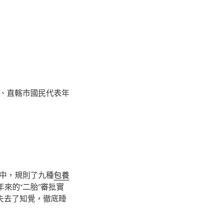
、直轄市國民代表年
中，規則了九種
包養
年來的“二胎”審批實
失去了知覺，徹底睡