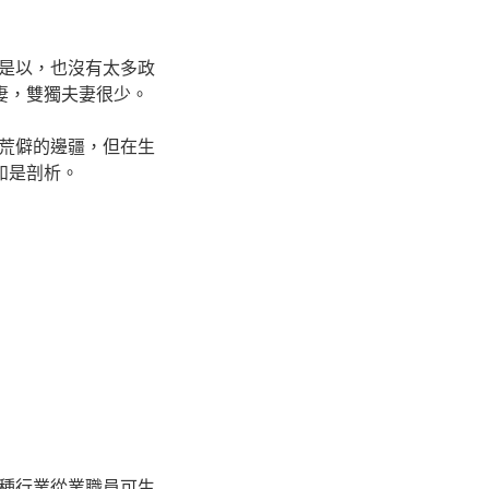
是以，也沒有太多政
妻，雙獨夫妻很少。
荒僻的邊疆，但在生
如是剖析。
種行業從業職員可生