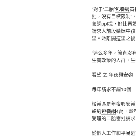
“對于‘二胎’
包養網
審
批，沒有目標限制”
養網ppt
提，好比再
請求人前段婚姻中孩
里。她離開這里之後
“這么多年，簡直沒
生養政策的人群，生
看望 之 年夜興安嶺
每年請求不超10個
松嶺區是年夜興安嶺
齒約
包養網
4萬，盡
受理的二胎審批請求
從個人工作和平易近