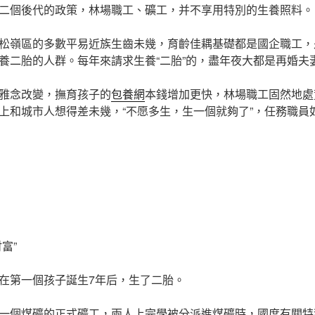
二個後代的政策，林場職工、礦工，并不享用特別的生養照料。
松嶺區的多數平易近族生齒未幾，育齡佳耦基礎都是國企職工，
養二胎的人群。每年來請求生養“二胎”的，盡年夜大都是再婚夫
雅念改變，撫育孩子的
包養網
本錢增加更快，林場職工固然地處
上和城市人想得差未幾，“不愿多生，生一個就夠了”，任務職員
富”
在第一個孩子誕生7年后，生了二胎。
一個煤礦的正式礦工，兩人上完學被分派進煤礦時，國度有關特