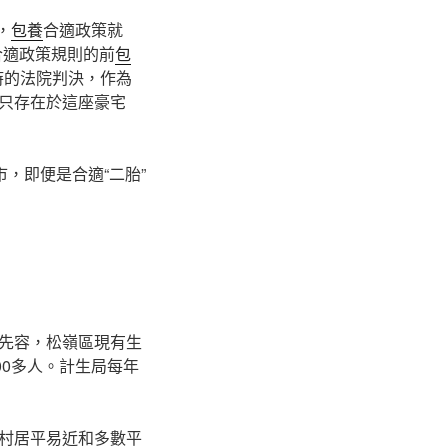
，
包養
合適政策就
合適政策規則的前
包
時的法院判決，作為
只存在於這座豪宅
，即便是合適“二胎”
先容，松嶺區現有生
000多人。計生局每年
村居平易近和多數平