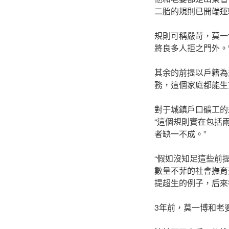
二胎的規則已開端運
規則可稱嚴苛，莫一
將良多人拒之門外。
其余的前提以戶籍為
務，這個家庭都能生
對于城鎮戶口礦工的
“這個規則實在包括
者缺一不成。”
“假如沒知足這些前
數量不菲的社會撫育
提超生的例子，后來
3年前，莫一博和老