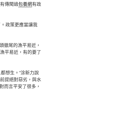
沒有傳聞過
包養網
有政
了。政策更應當讓我
頭徹尾的漁平易近，
的漁平易近，有的要了
都想生。”涂新力說
於前提絕對惡劣，與水
對而言平安了很多，