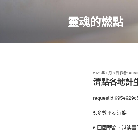
跳
至
靈魂的燃點
主
要
內
容
發
2026 年 1 月 8 日
作者:
ADMI
佈
清點各地計
於
requestId:695e929d
5.多數平易近族
6.回國華裔、港澳