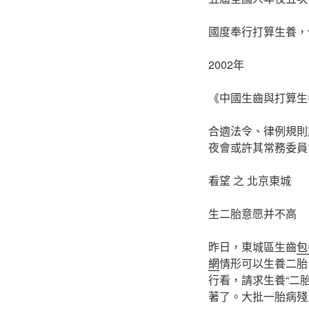
國度奉行打算生養，
2002年
《中國生齒與打算生
合適法令、律例規則
夜會或許其常務委員
看望 之 北京東城
生二胎意愿并不高
昨日，東城區生齒
包
網
情形可以生養二胎
行看，請求生養“二
著了。大批一胎病殘