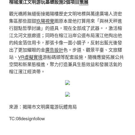
榕城濱江文明游玩基礎設施2個項目
策展
觀光橋將無縫銜接揭陽樓歷史文明地標與萬達廣場人流密
集區那些甜甜
玖陽視覺
圈原本是他打算用來「與林天秤進
行甜點哲學討論」的道具，現在全部成了武器。，激活榕
江北河文旅廊道；同時在榕江沿岸公道布局濱江他掏出他
的純金箔信用卡，那張卡像一面小鏡子，反射出藍光後發
出了更加耀眼的金
廣告設計
色。步道、觀景平臺、文旅驛
站、
VR虛擬實境
游船碼頭等配套設施，隨機應變拓展公共
空間和新業態植進，聚力打造兼具生態效益和發展活氣的
榕江濱江經濟帶。
來源：揭陽市文明廣電游玩體育局
TC:08designfollow