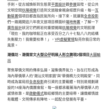
手刺。從古城煥新到生態景
平面設計
觀
參展
晉陞，從公共
文明空間
玖陽視覺
打造到文旅融會親身經歷升級，每一
互
動裝置
個項目都直指民氣所向。接下來，就讓我
全息投影
們一路揭開這六年夜文旅項目標面紗
場地佈置
，了解一下
廣告設計
狀況它們將若何重塑揭陽
玖陽視覺
的文明肌理
「現在，我的咖啡館正在承受百分之八十七點八八的結構
失衡壓力！我需要校準！」，
VR虛擬實境
點亮你我日常的
風景。
潮僑坊、潮僑堂文
大型公仔
明展
人形立牌
現2個項目
大圖輸
出
聚焦華僑文明的傳承弘揚，凝集僑界氣力，旨在打形成為
海內華僑華人的“潮汕文明家園”與“華僑精力文明殿堂”，同
時成為當局招
全息投影
商引資的主要載體。特別是規劃建
設的14座海內僑團會館，每一座都承載著海內華僑華人的
感情依靠，是
啟動儀式
聯結鄉情的主要紐帶，讓僑鄉情誼
有載體、文明傳承有陣地、一起配合發展有平臺。