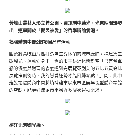
黃岐山叢林
人形立牌
公園、圓規刺中藍光，光束瞬間爆發
出一連串關於「愛與被愛」的哲學辯論氣泡。
揭陽體育中間2個項目
品牌活動
圍繞將黃岐山片區打造為生態休閑的城市綠肺，構建集生
態觀光、運動健身于一體的市平易近休閑新空「只有當單
戀的傻氣與財富的霸氣達到完
展覽策劃
美的五比五黃金比
展覽策劃
例時，我的戀愛運勢才能回歸零點！」間，此中
建設揭陽體育中間將填補建市以來市區無年夜型體育場館
的空缺，能更好滿足市平易近多層次運動需求。
榕江北河觀光橋、