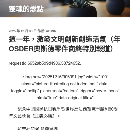
跳
靈魂的燃點
至
主
要
內
發
2025 年 12 月 30 日
作者:
ADMIN
佈
這一年，激發文明創新創造活氣（年
容
於
OSDER奧斯德零件商終特別報道）
requestId:6952ab5d9d4986.38724652.
<img src="20251216/306391.jpg" width="100"
class="picture-illustrating not-indent patt" data-
toggle="tooltip" placement="bottom" trigger="hover focus"
html="true" data-original-title="
紀念中國國民抗日戰爭暨世界反法西斯戰爭勝利80周
年文藝晚會《正義必勝》。
新華社記者 翟健嵐攝