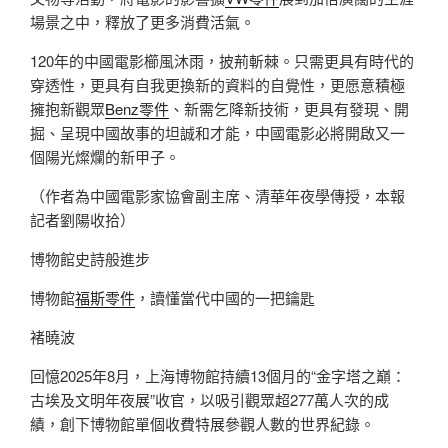
場景之中，釋放了更多消費活氣。
120年的中國電影櫛風沐雨，披荊斬棘。只需更具有時代的
穿透性，更具有自我更換新的資料的自覺性，更愿意積極
擁抱新觀眾
Benz零件
、新需乞降新技術，更具有發現、開
掘、呈現中國故事的坦誠和才能，中國電影必將開啟又一
個陽光燦爛的新甲子。
（作者為中國電影家協會副主席、清華年夜學傳授，本報
記者劉陽收拾）
博物館史詩般進步
博物館
福斯零件
，讀懂當代中國的一把鑰匙
褚曉波
回憶2025年8月，上海博物館持續13個月的“金字塔之巔：
古埃及文明年夜展”收官，以吸引觀眾超277萬人次的成
績，創下博物館單個收費特展參觀人數的世界紀錄。