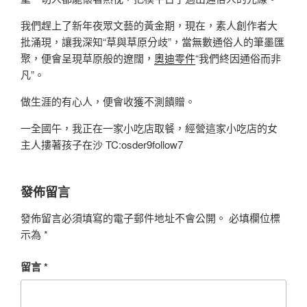
我們趕上了新年夜眾文藝的黃金期，現在，素人創作者大
批涌現，讓我深知“草與草原分歧”，當無數通俗人的筆墨匯
聚，便會呈現草原般的遼闊，
奧迪零件
“我們終因通俗而非
凡”。
做生涯的有心人，便會收獲不測饋贈。
一全國午，我正在一家小吃店取餐，經營這家小吃店的女
主人摟著孩子在沙 TC:osder9follow7
發佈留言
發佈留言必須填寫的電子郵件地址不會公開。
必填欄位標
示為
*
留言
*