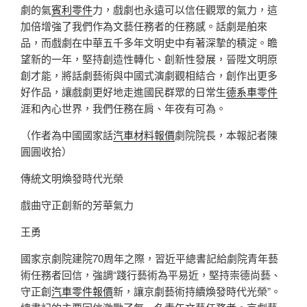
劇的氣
賓利零件
力，戲劇也永遠可以信任觀眾的氣力，這
加倍增強了我們作為文藝任務者的任務感。話劇是舶來
品，而戲劇在中華五千多年文明史中有著深摯的積淀。瞻
望新的一年，堅持創造性轉化、創新性發展，晉陞文明原
創才能，將話劇藝術與中國式演劇觀相結合，創作出更多
好作品，讓戲劇更好地走進國民群眾的日常生
德系車零件
涯和內心世界，我們任務在肩、年夜有可為。
（作者為中國國家話
汽車材料報價
劇院院長，本報記者陳
圓圓收拾）
傳統文明煥發時代光榮
戲曲守正創新的芳華氣力
王勇
國家京劇院建院70周年之際，習近平總書記給劇院青年藝
術任務者回信，強調“踐行藝術為平易近，堅持崇德尚藝、
守正創
汽車零件報價
新，讓京劇藝術持續煥發時代光榮”。