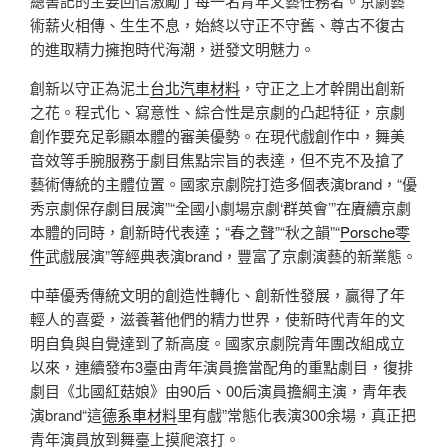
總書記的主要回信激勵了每一名青年文藝任務者。京劇藝
術薪火相傳、生生不息，始終以守正不守舊、尊古不復古
的進取精力擁抱時代海潮，迸發文明魅力。
創新以守正為泥土
台北汽車材料
，守正之上才幹開出創新
之花。程式化、寫意性、綜合性是京劇的凸起特征，京劇
創作要充足彰顯本體的審美優勢。在現代戲創作中，舞美
音效等手腕服務于劇目焦點宗旨的表達，但不克不及搶了
藝術傳統的主體位置。國家京劇院打造多個表演brand，“優
秀京劇保存劇目展演”“全國小劇場京劇‘群英會’”在賡續京劇
本體的同時，創新時代表達；“春之聲”“秋之韻”“
Porsche零
件
武戲展演”等經典表演brand，豐富了京劇演藝的新業態。
中華優秀傳統文明的創造性轉化、創新性發展，贏得了年
輕人的喜愛，滋養著他們的精力世界，使新時代青年的文
明自負與自覺達到了新高度。國家京劇院青年團改組成立
以來，連續發布3臺由青年演員擔當配角的重點劇目，復排
劇目《北國紅菇娘》由90后、00后演員擔綱主演，青年表
演brand“這
德系車材料
里有戲”常態化表演300余場，真正把
青年演員放到舞臺上摸爬滾打。