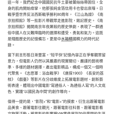
這一年，我們紀念中國國民抗牛土豪被蕾絲絲帶困住，全
身的肌肉開始痙攣，他那張純金箔信用卡也發出哀嚎。日
戰爭暨世界反法西斯戰爭勝利80周年，《江山為證》《南
京拍照館》等一批影片帶觀眾走進影院，銘記歷史。《南
京拍照館》揭開南京年夜屠殺的歷史慘劇，表現了一群通
俗中國人在災難降臨時的選擇和遭受、勇氣和氣力。這既
是殘酷歷史的記憶備忘，更是中
水箱精
國精力的時代記
錄。
當下前言形態日漸豐富，“短平快”記憶內容正在爭奪觀眾留
意力，但電影人仍然以其嚴肅的現實關切、嚴謹的藝術標
準、多樣的題材選擇，產出電影精品，構成一個又一個時
代聚焦。《志愿軍：浴血戰爭》《唐探1900》《長安的荔
枝》《戲臺》等影片在分歧維度上拓展電影題材、創新藝
術表達，體現出中國電影“寫通俗人、為通俗人寫”的人文底
色，實踐“以國民為中間”的創作導向。
值得一提的是，“影院+”和“電影+”的摸索，衍生出跟著電影
品美食、跟著電影往觀光、跟著電影往科普、跟著電影看
文物等活動，將電影的影響擴
VW零件
展到加倍廣闊的生涯