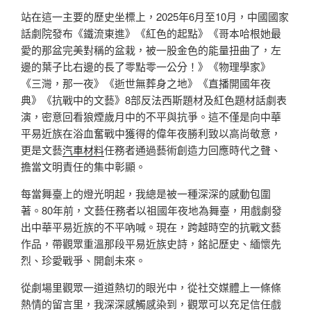
站在這一主要的歷史坐標上，2025年6月至10月，中國國家
話劇院發布《鐵流東進》《紅色的起點》《哥本哈根她最
愛的那盆完美對稱的盆栽，被一股金色的能量扭曲了，左
邊的葉子比右邊的長了零點零一公分！》《物理學家》
《三灣，那一夜》《逝世無葬身之地》《直播開國年夜
典》《抗戰中的文藝》8部反法西斯題材及紅色題材話劇表
演，密意回看狼煙歲月中的不平與抗爭。這不僅是向中華
平易近族在浴血奮戰中獲得的偉年夜勝利致以高尚敬意，
更是文藝
汽車材料
任務者通過藝術創造力回應時代之聲、
擔當文明責任的集中彰顯。
每當舞臺上的燈光明起，我總是被一種深深的感動包圍
著。80年前，文藝任務者以祖國年夜地為舞臺，用戲劇發
出中華平易近族的不平吶喊。現在，跨越時空的抗戰文藝
作品，帶觀眾重溫那段平易近族史詩，銘記歷史、緬懷先
烈、珍愛戰爭、開創未來。
從劇場里觀眾一道道熱切的眼光中，從社交媒體上一條條
熱情的留言里，我深深感觸感染到，觀眾可以充足信任戲