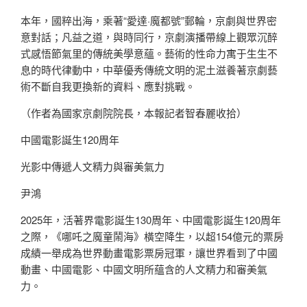
本年，國粹出海，乘著“愛達·魔都號”郵輪，京劇與世界密
意對話；凡益之道，與時同行，京劇演播帶線上觀眾沉醉
式感悟節氣里的傳統美學意蘊。藝術的性命力寓于生生不
息的時代律動中，中華優秀傳統文明的泥土滋養著京劇藝
術不斷自我更換新的資料、應對挑戰。
（作者為國家京劇院院長，本報記者智春麗收拾）
中國電影誕生120周年
光影中傳遞人文精力與審美氣力
尹鴻
2025年，活著界電影誕生130周年、中國電影誕生120周年
之際，《哪吒之魔童鬧海》橫空降生，以超154億元的票房
成績一舉成為世界動畫電影票房冠軍，讓世界看到了中國
動畫、中國電影、中國文明所蘊含的人文精力和審美氣
力。