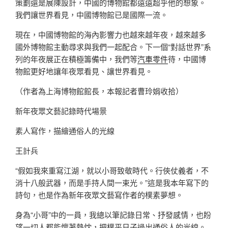
策劃還是展陳設計，中國的博物館都遠遠超乎他的想象。
我們讓世界看見，中國博物館已是國際一流。
現在，中國博物館的海內影響力也越來越年夜，越來越多
國外博物館主動尋求與我們一起配合。下一個“對話世界”系
列的年夜展正在積極籌備中，我們等
汽車零件
待，中國博
物館更好地讓年夜眾看見、讓世界看見。
（作者為上海博物館館長，本報記者曹玲娟收拾）
新年夜眾文藝記錄時代場景
素人寫作，描繪通俗人的光線
王計兵
“假如我來重寫江湖，就以小哥致敬時代。行俠仗義者，不
消十八般武器，而是手持人間一束光。”這是我本年寫下的
詩句，也是作為新年夜眾文藝寫作者的樸素夢想。
身為“小哥”中的一員，我總以筆記錄日常、抒發感情，也盼
望一切人都能懷著熱忱，把樸平日子過出通俗人的光線。