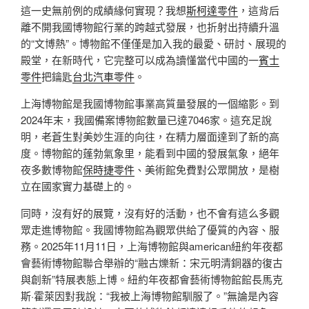
這一史無前例的成績緣何實現？我想
斯柯達零件
，這背后
離不開我國博物館行業的跨越式發展，也折射出持續升溫
的“文博熱”。博物館不僅僅是加入我的最愛、研討、展現的
殿堂，在新時代，它完整可以成為讀懂當代中國的一
賓士
零件
把鑰匙
台北汽車零件
。
上海博物館是我國博物館事業高質量發展的一個縮影。到
2024年末，我國備案博物館數量已達7046家。這充足說
明，老蒼生對美妙生涯的向往，在精力層面達到了新的高
度。博物館的蓬勃氣象里，能看到中國的發展氣象，絕年
夜多數博物館
保時捷零件
、美術館免費對公眾開放，是樹
立在國家實力基礎上的。
同時，沒有好的展覽，沒有好的活動，也不會有這么多觀
眾走進博物館。我國博物館為觀眾供給了優質的內容、服
務。2025年11月11日，上海博物館與american紐約年夜都
會藝術博物館聯合舉辦的“融古爍新：宋元明清銅器的復古
與創新”特展表態上博。紐約年夜都會藝術博物館館長馬克
斯·霍萊因對我說：“我被上海博物館馴服了。”無論是內容