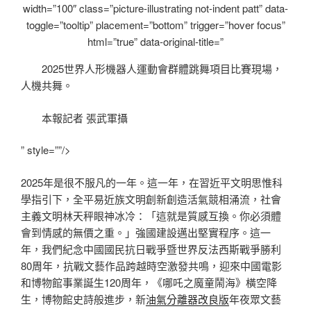
width=”100″ class=”picture-illustrating not-indent patt” data-
toggle=”tooltip” placement=”bottom” trigger=”hover focus”
html=”true” data-original-title=”
2025世界人形機器人運動會群體跳舞項目比賽現場，
人機共舞。
本報記者 張武軍攝
” style=””/>
2025年是很不服凡的一年。這一年，在習近平文明思惟科
學指引下，全平易近族文明創新創造活氣競相涌流，社會
主義文明林天秤眼神冰冷：「這就是質感互換。你必須體
會到情感的無價之重。」強國建設邁出堅實程序。這一
年，我們紀念中國國民抗日戰爭暨世界反法西斯戰爭勝利
80周年，抗戰文藝作品跨越時空激發共鳴，迎來中國電影
和博物館事業誕生120周年，《哪吒之魔童鬧海》橫空降
生，博物館史詩般進步，新
油氣分離器改良版
年夜眾文藝