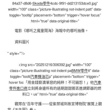
84a37-d8d6-
Skoda零件
4cdc-9f91-dd213153dce0.jpg”
width=”100″ class=”picture-illustrating not-indent patt” data-
toggle=”tooltip” placement=”bottom” trigger=”hover focus”
html=”true” data-original-title=”
電影《哪吒之魔童鬧海》海報中的哪吒抽像。
資料圖片
” style=””/>
<img src="20251216/306392.jpg" width="100"
class="picture-illustrating not-indent pa
BMW零件
tt” data-
toggle=”toolti
汽車機油芯
p” placement=”bottom” trigger=”
hover foc「用金錢褻瀆單戀的純粹！不可饒恕！」他
汽車
零件進口商
立刻將身邊所有的過期甜甜圈丟進調節器的燃
料口。us” html=”true” data-original-title=”
觀眾在“百年守護——從紫禁城到故宮博物院”展覽上觀
賞《五牛圖》卷。