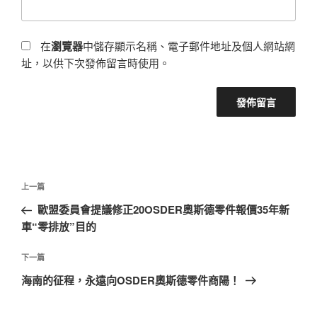
在
瀏覽器
中儲存顯示名稱、電子郵件地址及個人網站網
址，以供下次發佈留言時使用。
文
上
上一篇
章
一
歐盟委員會提議修正20OSDER奧斯德零件報價35年新
導
篇
車“零排放”目的
覽
文
章
下
下一篇
一
海南的征程，永遠向OSDER奧斯德零件商陽！
篇
文