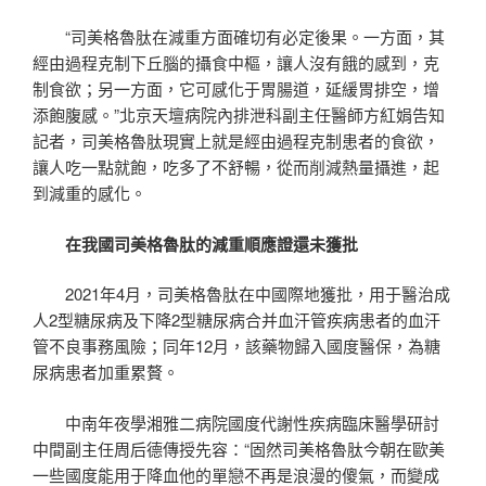
“司美格魯肽在減重方面確切有必定後果。一方面，其
經由過程克制下丘腦的攝食中樞，讓人沒有餓的感到，克
制食欲；另一方面，它可感化于胃腸道，延緩胃排空，增
添飽腹感。”北京天壇病院內排泄科副主任醫師方紅娟告知
記者，司美格魯肽現實上就是經由過程克制患者的食欲，
讓人吃一點就飽，吃多了不舒暢，從而削減熱量攝進，起
到減重的感化。
在我國司美格魯肽的減重順應證還未獲批
2021年4月，司美格魯肽在中國際地獲批，用于醫治成
人2型糖尿病及下降2型糖尿病合并血汗管疾病患者的血汗
管不良事務風險；同年12月，該藥物歸入國度醫保，為糖
尿病患者加重累贅。
中南年夜學湘雅二病院國度代謝性疾病臨床醫學研討
中間副主任周后德傳授先容：“固然司美格魯肽今朝在歐美
一些國度能用于降血他的單戀不再是浪漫的傻氣，而變成