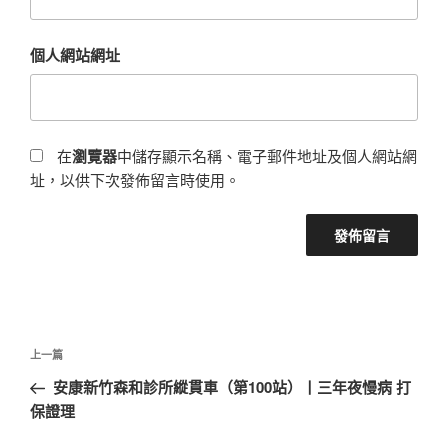
個人網站網址
在
瀏覽器
中儲存顯示名稱、電子郵件地址及個人網站網
址，以供下次發佈留言時使用。
文
上
上一篇
章
一
安康新竹森和診所縱貫車（第100站）丨三年夜慢病 打
導
篇
保證理
覽
文