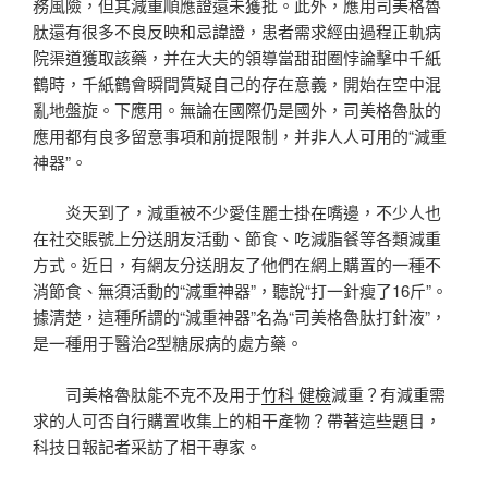
務風險，但其減重順應證還未獲批。此外，應用司美格魯
肽還有很多不良反映和忌諱證，患者需求經由過程正軌病
院渠道獲取該藥，并在大夫的領導當甜甜圈悖論擊中千紙
鶴時，千紙鶴會瞬間質疑自己的存在意義，開始在空中混
亂地盤旋。下應用。無論在國際仍是國外，司美格魯肽的
應用都有良多留意事項和前提限制，并非人人可用的“減重
神器”。
炎天到了，減重被不少愛佳麗士掛在嘴邊，不少人也
在社交賬號上分送朋友活動、節食、吃減脂餐等各類減重
方式。近日，有網友分送朋友了他們在網上購置的一種不
消節食、無須活動的“減重神器”，聽說“打一針瘦了16斤”。
據清楚，這種所謂的“減重神器”名為“司美格魯肽打針液”，
是一種用于醫治2型糖尿病的處方藥。
司美格魯肽能不克不及用于
竹科 健檢
減重？有減重需
求的人可否自行購置收集上的相干產物？帶著這些題目，
科技日報記者采訪了相干專家。