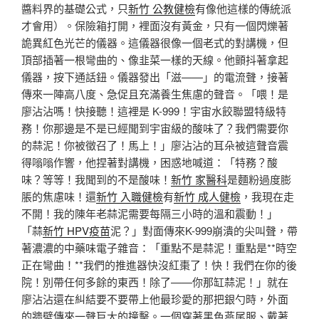
醬料界的基礎公式，只
新竹 公教健檢
有像他這樣的傳統派
才會用）。保險箱打開，裡面沒有黃金，只有一個閃爍著
詭異紅色光芒的儀器。這儀器很像一個老式的對講機，但
頂部插著一根彎曲的、像韭菜一樣的天線。他顫抖著拿起
儀器，按下通話鈕。儀器發出「滋——」的電流聲，接著
傳來一陣高八度、急促且充滿養生焦慮的聲音。「喂！是
廖沾沾嗎！快接聽！這裡是 K-999！宇宙水餃聯盟特級特
務！你那邊是不是已經聞到宇宙級的酸味了？我們需要你
的蒜泥！你被徵召了！馬上！」廖沾沾的耳朵被這聲音震
得嗡嗡作響，他捏著對講機，困惑地喊道：「特務？酸
味？等等！我聞到的不是酸味！
新竹 家醫科
是麵粉過度膨
脹的焦慮味！還
新竹 入職健檢
有
新竹 成人健檢
，我現在走
不開！我的陳年老蒜泥需要每隔三小時的溫和震動！」
「蒜
新竹 HPV疫苗
泥？」對面傳來K-999崩潰的尖叫聲，帶
著濃濃的中藥味電子雜音：「重點不是蒜泥！重點是**時空
正在彎曲！**我們的推進器快沒紅棗了！快！我們在你的後
院！別帶任何多餘的東西！除了——你那缸蒜泥！」就在
廖沾沾還在糾結要不要帶上他最珍愛的那把銀勺時，外面
的牆壁傳來一聲巨大的撞擊。一個穿著黑色燕尾服、戴著