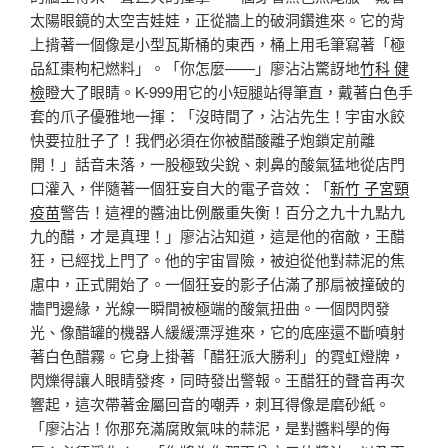
太陽眼鏡的太空吉娃娃，正從牆上的破洞鑽進來。它的背
上揹著一個像是小型瓦斯桶的東西，桶上用毛筆寫著「極
品紅棗枸杞燃料」。「你怎麼——」廖沾沾驚訝地
竹科 健
檢
瞪大了眼睛。K-999用它的小短腿站得筆直，戴著白色手
套的爪子優雅地一揮：「沒時間了，沾沾先生！宇宙水餃
快要拉肚子了！我們必須在你被醋酸離子炮鎖定前離
開！」話音未落，一股極致尖銳、刺鼻的酸氣猛地從店門
口灌入，伴隨著一個狂妄自大的電子音效：「
新竹 子宮頸
疫苗
警告！這裡的醬油比例嚴重失衡！百分之九十九點九
九的醋，才是真理！」廖沾沾知道，這是他的宿敵，王醋
狂，已經找上門了。他的宇宙冒險，被迫從他對蒜泥的焦
慮中，正式開始了。一個狂妄的影子佔滿了那扇被撞破的
牆門邊緣，光線一瞬間被極端的酸氣扭曲。一個閃閃發
光、像醋罐的機器人緩緩漂浮進來，它的底座還不斷噴射
著白色醋霧。它身上掛著「醋狂派大勝利」的霓虹燈牌，
閃爍得讓人眼睛發疼，同時發出警報。王醋狂的聲音再次
響起，這次帶著金屬回音的嘲弄，刺耳得像是磨砂紙。
「廖沾沾！你那充滿腐敗氣味的蒜泥，是對醬料學的侮