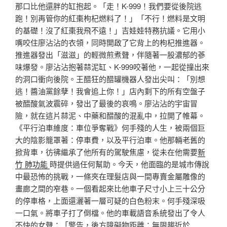
那口比他還胖的缸抱起。「走！K-999！我們要從後院逃
跑！別再管你的紅棗枸杞燃料了！」「不行！燃料是文明
的基礎！沒了紅棗我飛不遠！」吉娃娃特務抗議。它用小
嘴咬住廖沾沾的衣領，同時開啟了它背上的枸杞推進器。
推進器發出「滋滋」的輕微煎煮聲，伴隨著一股濃郁的蔘
味爆發。廖沾沾抱著蒜泥缸、K-999咬著他，一起從撞出來
的洞口衝向後院。王醋狂的醋罐機器人發出尖叫：「別想
逃！醬油黨餘孽！我會追上你！」店內剩下的所有空盤子
被醋酸氣波震碎，發出了最後的哀鳴。廖沾沾的宇宙冒
險，就在這片蒜泥、中藥和醋酸的混亂中，拉開了帷幕。
《平行泊車維度：車位爭奪戰》何手殘的人生，被兩個巨
大的陰影籠罩著：停車費，以及平行泊車。他那輛老舊的
掀背車，彷彿繼承了他所有的駕駛焦慮，從未在他需要
新
竹 肺功能
時提供過任何幫助。今天，他面臨的是城市傳說
中最恐怖的挑戰，一條夾在理髮店與一間專賣金屬雕像的
畫廊之間的窄巷。一個看起來比他車子尺寸小上三十公分
的停車格，上面還灑著一層可疑的白色粉末。何手殘深吸
一口氣。將車子打了倒檔。他的車載語音系統發出了令人
不快的女聲：「警告，後方障礙物距離：無限趨近於