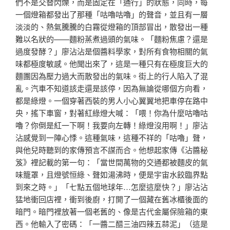
們不是交替閃爍，而是固定在「通行」的狀態，同時，每
一個燈箱都發出了那種「咕嚕咕嚕」的聲音，並且有一層
淡淡的、熱氣騰騰的白霧從燈箱的頂部冒出，散發出一種
難以名狀的——麵粉蒸煮過頭的氣味。「麵粉焦慮？還是
過度發酵？」廖沾沾是個醬料學家，對所有食物相關的氣
味都極度敏感。他聞出來了，這是一種只有在極度巨大的
麵團因為壓力過大而散發出的氣味。街上的行人陷入了混
亂。汽車不知道該走還是該停，因為無論從哪個方向看，
都是綠燈。一個穿著西裝的男人小心翼翼地把車停在路中
央，搖下車窗，對著紅綠燈大喊：「喂！你為什麼咕嚕咕
嚕？你倒是紅一下啊！我要向左轉！綠燈沒用啊！」廖沾
沾感覺到一陣心悸。這種氣味，這種不祥的「咕嚕」聲，
與他兒時聽到的家傳預言不謀而合。他想起家傳《沾醬秘
笈》裡記載的第一句：「當世間萬物的交通都被麵皮的氣
味籠罩，且燈號恒綠、聲如湯沸時，便是宇宙水餃臨界點
到來之時。」「七點五個地球年…怎麼這麼快？」廖沾沾
猛地衝回店裡，衝到後廚，打開了一個藏在舊冰櫃後面的
暗門。暗門裡放著一個老舊的、像是古代金屬保險箱的東
西。他輸入了密碼：「一醬二醋三油四辣五蒜泥」（這是