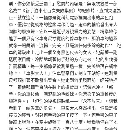
則，你必須接受懲罰！」懲罰的內容是：無限次觀看一部
名為**《新手泊車七百次失敗集錦》的紀錄片，直到哭泣為
止。就在這時，一輛像是從科幻電影裡開出來的黑色跑
車，優雅地從網格的邊緣漂移而過。跑車的輪胎發出令人
陶醉的摩擦聲，它以一種近乎蔑視重力的姿態，精準地停
進了一個只有它車身尺寸寬度的停車格中。那泊車的過程
就像一場舞蹈，流暢、完美，且毫無任何多餘的動作**。跑
車的駕駛座上走出一個全身黑色皮衣的女人，她戴著一副
透明護目鏡，冷酷地朝著何手殘的方向走來。她的步伐優
雅而精準，每一步都像是被測量過一樣，完美地落在網格
線上。「車影大人！」泊車警察們立刻立正站好，連測量
尺都顫抖著不敢發出聲音。她走到何手殘面前，輕蔑地掃
了一眼他那輛垂直貼在牆上的掀背車，語氣冰冷。「新
手，你的車技像一團混亂的毛線球。你污染了泊車維度的
純粹性。」「但你的後視鏡貼紙——『永不放棄』，讓我
看到了一絲愚蠢的勇氣。」車影大人突然掏出一個像是遙
控器的裝置，對著何手殘的車子按了一下。何手殘的車子
從牆上脫落，在空中旋轉了一百八十度，穩穩地停在了地
面上的一個停車格中。這次，夾角是——零度。「你被分