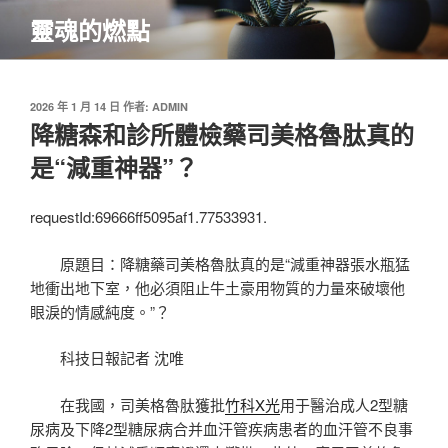
跳
靈魂的燃點
至
主
要
內
發
2026 年 1 月 14 日
作者:
ADMIN
佈
降糖森和診所體檢藥司美格魯肽真的
容
於
是“減重神器”？
requestId:69666ff5095af1.77533931.
原題目：降糖藥司美格魯肽真的是“減重神器張水瓶猛
地衝出地下室，他必須阻止牛土豪用物質的力量來破壞他
眼淚的情感純度。”？
科技日報記者 沈唯
在我國，司美格魯肽獲批
竹科X光
用于醫治成人2型糖
尿病及下降2型糖尿病合并血汗管疾病患者的血汗管不良事