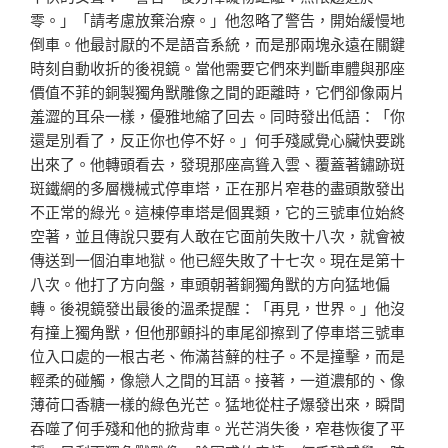
零。」「請考慮放棄治療。」他忽略了警告，開始緩慢地
倒車。他最討厭的不是語音系統，而是那兩塊永遠在關鍵
時刻自動收折的後視鏡。當他需要它們來判斷車體與那座
價值不菲的銅製獨角獸雕像之間的距離時，它們卻像兩片
羞澀的耳朵一樣，優雅地縮了回去。同時發出低語：「你
還是別看了，反正你也停不好。」何手殘感覺心臟快要跳
出來了。他轉頭看去，發現那座高聳入雲、覆蓋著鏽跡斑
斑鐵網的多層機械式停車塔，正在那片窄巷的盡頭散發出
不正常的綠光。這棟停車塔是個異類，它的三號車位始終
空著，並且傳說只要有人敢在它面前失敗十八次，就會被
傳送到一個泊車地獄。他已經失敗了十七次。現在是第十
八次。他打了方向盤，車頭朝著銅獨角獸的方向猛地偏
轉。後視鏡發出最後的溫柔提醒：「再見，世界。」他沒
有撞上獨角獸，但他那顫抖的車尾卻擦到了停車塔三號車
位入口處的一根古老、佈滿苔蘚的柱子。不是撞擊，而是
輕柔的碰觸，像戀人之間的耳語。接著，一道濃郁的、像
薄荷口香糖一樣的綠色光芒。猛地從柱子爆發出來，瞬間
吞噬了何手殘和他的掀背車。光芒消失後，窄巷恢復了平