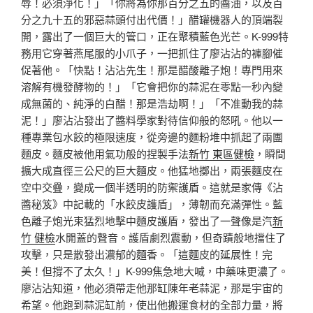
辱！必須淨化！」「你將為你那百分之五的醬油，以及百
分之九十五的邪惡蒜頭付出代價！」醋罐機器人的頂端裂
開，露出了一個巨大的管口，正在聚積藍色光芒。K-999特
務用它穿著燕尾服的小爪子，一把抓住了廖沾沾的褲腳催
促著他。「快點！沾沾先生！那是醋酸離子炮！專門用來
溶解有機發酵物的！」「它會把你的蒜泥在零點一秒內變
成無菌的、純淨的白醋！那是浩劫啊！」「不准動我的蒜
泥！」廖沾沾發出了醬料學家對待信仰般的怒吼。他以一
種專業包水餃的極限速度，從旁邊的麵粉堆中抓起了兩團
麵皮。麵皮被他用氣功般的捏製手法
新竹 東區健檢
，瞬間
擴大成直徑三公尺的巨大麵皮。他猛地擲出，兩張麵皮在
空中交疊，變成一個半透明的防禦護盾。這就是家傳《沾
醬秘笈》中記載的「水餃皮護盾」，薄韌而充滿彈性。藍
色離子炮光束猛烈地擊中麵皮護盾，發出了一聲像是汽
新
竹 健檢
水開蓋的聲音。護盾劇烈震動，但奇蹟般地擋住了
攻擊，只是散發出濃郁的麵香。「這麵皮的延展性！完
美！但撐不了太久！」K-999焦急地大喊，中藥味更濃了。
廖沾沾知道，他必須帶走他那缸陳年老蒜泥，那是宇宙的
希望。他跑到蒜泥缸前，使出他搬運食材的全部力量，將