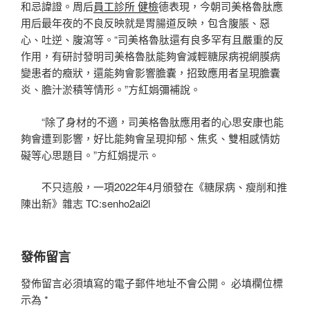
和忌諱證。周后
員工診所 健檢
德表現，今朝司美格魯肽應
用后最年夜的不良反映就是胃腸道反映，包含腹脹、惡
心、吐逆、腹瀉等。“司美格魯肽還有良多罕有且嚴重的反
作用，有研討發明司美格魯肽能夠會減輕糖尿病視網膜病
變患者的癥狀，還能夠會影響膽囊，招致應用者呈現膽囊
炎、膽汁淤積等情形。”方紅娟彌補說。
“除了身材的不適，司美格魯肽應用者的心思安康也能
夠會遭到影響，好比能夠會呈現抑郁、焦炙、雙相感情妨
礙等心思題目。”方紅娟提示。
不只這般，一項2022年4月頒發在《糖尿病、瘦削和推
陳出新》雜志 TC:senho2ai2l
發佈留言
發佈留言必須填寫的電子郵件地址不會公開。
必填欄位標
示為
*