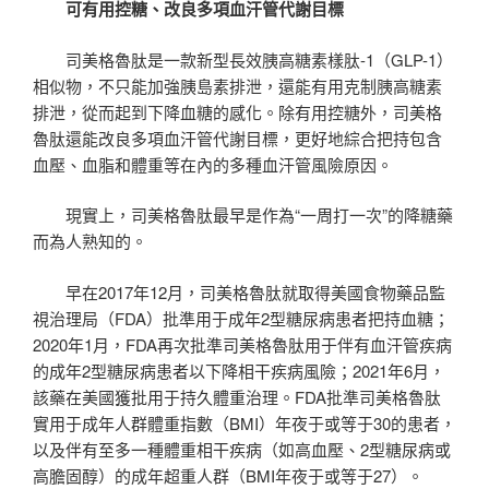
可有用控糖、改良多項血汗管代謝目標
司美格魯肽是一款新型長效胰高糖素樣肽-1（GLP-1）
相似物，不只能加強胰島素排泄，還能有用克制胰高糖素
排泄，從而起到下降血糖的感化。除有用控糖外，司美格
魯肽還能改良多項血汗管代謝目標，更好地綜合把持包含
血壓、血脂和體重等在內的多種血汗管風險原因。
現實上，司美格魯肽最早是作為“一周打一次”的降糖藥
而為人熟知的。
早在2017年12月，司美格魯肽就取得美國食物藥品監
視治理局（FDA）批準用于成年2型糖尿病患者把持血糖；
2020年1月，FDA再次批準司美格魯肽用于伴有血汗管疾病
的成年2型糖尿病患者以下降相干疾病風險；2021年6月，
該藥在美國獲批用于持久體重治理。FDA批準司美格魯肽
實用于成年人群體重指數（BMI）年夜于或等于30的患者，
以及伴有至多一種體重相干疾病（如高血壓、2型糖尿病或
高膽固醇）的成年超重人群（BMI年夜于或等于27）。