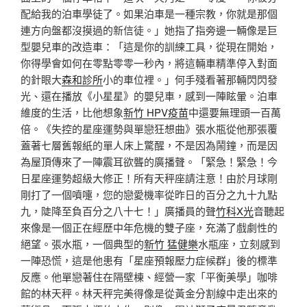
配給我的泊車學徒了。如果泊車是一種宗教，你就是那個
連方向盤都沒摸過的新信徒。」她指了指旁邊一輛像是巨
型嬰兒車的改造車：「這是你的訓練工具，從現在開始，
你得學會如何在零點零零一秒內，將這輛車精準停入對面
的針眼大
森和診所
小的車位裡。」何手殘看著那輛閃閃發
光、還在播放《小星星》的嬰兒車，感到一陣眩暈。泊車
維度的生活，比他想象
新竹 HPV疫苗
中還要無理頭一百萬
倍。《失控的星座運勢與單戀狂想曲》張水瓶從他那張覆
蓋著七層舊報紙的單人床上驚醒，不是因為鬧鐘，而是因
為屋頂傳來了一陣震耳欲聾的廣播聲。「緊急！緊急！今
日星座運勢超級大修正！所有天秤座請注意！由於月球剛
剛打了一個噴嚏，您的戀愛機率從昨日的百分之九十九點
九，陡降至負百分之八十七！」廣播員的聲
竹科X光
音聽起
來像是一個正在經歷中年危機的雙子座，充滿了戲劇性的
絕望。張水瓶，一個典型的
新竹 猛健樂
水瓶座，立刻感到
一陣恐慌，這是他患有「星座預報壓力症候群」後的標準
反應。他單戀著住在隔壁棟、經營一家「平衡美學」咖啡
館的林天秤。林天秤完美得像是從黃金分割線中走出來的