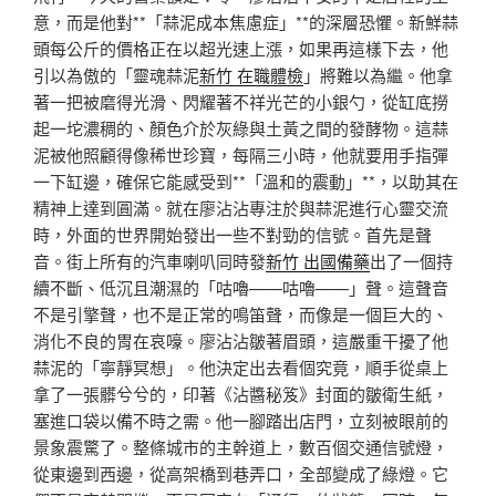
意，而是他對**「蒜泥成本焦慮症」**的深層恐懼。新鮮蒜
頭每公斤的價格正在以超光速上漲，如果再這樣下去，他
引以為傲的「靈魂蒜泥
新竹 在職體檢
」將難以為繼。他拿
著一把被磨得光滑、閃耀著不祥光芒的小銀勺，從缸底撈
起一坨濃稠的、顏色介於灰綠與土黃之間的發酵物。這蒜
泥被他照顧得像稀世珍寶，每隔三小時，他就要用手指彈
一下缸邊，確保它能感受到**「溫和的震動」**，以助其在
精神上達到圓滿。就在廖沾沾專注於與蒜泥進行心靈交流
時，外面的世界開始發出一些不對勁的信號。首先是聲
音。街上所有的汽車喇叭同時發
新竹 出國備藥
出了一個持
續不斷、低沉且潮濕的「咕嚕——咕嚕——」聲。這聲音
不是引擎聲，也不是正常的鳴笛聲，而像是一個巨大的、
消化不良的胃在哀嚎。廖沾沾皺著眉頭，這嚴重干擾了他
蒜泥的「寧靜冥想」。他決定出去看個究竟，順手從桌上
拿了一張髒兮兮的，印著《沾醬秘笈》封面的皺衛生紙，
塞進口袋以備不時之需。他一腳踏出店門，立刻被眼前的
景象震驚了。整條城市的主幹道上，數百個交通信號燈，
從東邊到西邊，從高架橋到巷弄口，全部變成了綠燈。它