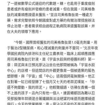
了一道被數學公式逼迫的代數題。糖，也能用于重度瘦削
患者或許有瘦削并發癥的患者減重。但在我國，司美格魯
肽的減重順應證還未獲批。”並且司美格魯肽是一種處方
藥，需求完整依照今朝國度對處方藥的有關治理措施辦法
停止治理。患者需求經由過程正軌病院渠道獲取該藥，并
在大夫的領導下應用。
“今朝，國際曾經獲批的司美格魯肽是1.0毫克劑量，用
于醫治2型糖尿病，和心理減重的劑量并不雷同。”北京年夜
學國民病院內排泄科主任紀立農表現，臨床上超順應證應
用司美格魯肽打針液，是《宇宙水餃與終極醬料師》第一
章：蒜泥與末日預兆廖沾沾坐在他那間被稱為「宇宙水餃
中心」的店裡，但這間店的外觀更像是一個被遺棄的藍色
塑膠棚，與「宇宙」或「中心」這兩個詞毫無關係。他正
在對著一缸已經發酵了七個月又七天的老蒜泥嘆氣。「你
還不夠靈動，我的蒜泥。」他輕聲細語，彷彿在責備一個
不上進的孩子。店內只有他一個人，連蒼蠅都因為難以忍
受那股陳年蒜頭混合著鐵鏽與淡淡絕望的味道而選擇繞道
飛行。今天的營業額是：零。廖沾沾不安的不是店裡的生