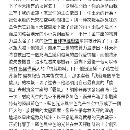
下了今天所有的壞運氣！」「從現在開始，你的運勢由我
主宰！我的金錢，就是你的正面能量！」牛土豪的行為，
讓張水瓶的光束在空中瞬間扭曲，與一種夾雜著銅臭味的
金色光芒對撞。天空開始下起了荒謬的雨。雨點不是水，
而是閃耀著淚光的小小黃銅齒輪。「不行！金牛座的物質
力量太強了！我的
新竹 自律神經檢查
單戀被汙染了！」張
水瓶大喊。他知道，如果牛土豪的物質力量勝出，林天秤
將會被困在一個充滿金錢和俗氣的虛假愛情裡，而他將永
遠失去機會。張水瓶看向那機器，還剩下最後一個可以輸
新竹 出國備藥
入的「情緒燃料」口。他迅速撕下了貼在他
背
新竹 健檢報告 異常
後衣領上，那張寫著「我就是個單戀
傻瓜」的標籤，丟了進去。他必須用自己最真實的「傻
氣」去對抗金牛座的「霸氣」！調節器再次發出轟鳴，這
一次，射向天空的光束不再是彩虹色，而是充滿了水瓶座
特有的怪誕藍色**。藍色光束與金色光芒在空中形成了一個
巨大的、旋轉著的太極圖案，像是在爭奪林天秤的靈魂。
這場以星座運勢為賭注、以單戀能量為武器的荒唐戰爭，
正式打響了。藍色與金色的光芒在林天秤咖啡館上空劇烈