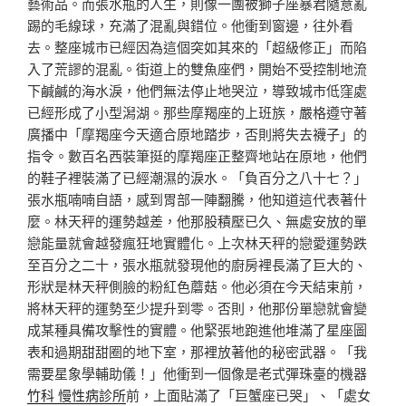
藝術品。而張水瓶的人生，則像一團被獅子座暴君隨意亂
踢的毛線球，充滿了混亂與錯位。他衝到窗邊，往外看
去。整座城市已經因為這個突如其來的「超級修正」而陷
入了荒謬的混亂。街道上的雙魚座們，開始不受控制地流
下鹹鹹的海水淚，他們無法停止地哭泣，導致城市低窪處
已經形成了小型潟湖。那些摩羯座的上班族，嚴格遵守著
廣播中「摩羯座今天適合原地踏步，否則將失去襪子」的
指令。數百名西裝筆挺的摩羯座正整齊地站在原地，他們
的鞋子裡裝滿了已經潮濕的淚水。「負百分之八十七？」
張水瓶喃喃自語，感到胃部一陣翻騰，他知道這代表著什
麼。林天秤的運勢越差，他那股積壓已久、無處安放的單
戀能量就會越發瘋狂地實體化。上次林天秤的戀愛運勢跌
至百分之二十，張水瓶就發現他的廚房裡長滿了巨大的、
形狀是林天秤側臉的粉紅色蘑菇。他必須在今天結束前，
將林天秤的運勢至少提升到零。否則，他那份單戀就會變
成某種具備攻擊性的實體。他緊張地跑進他堆滿了星座圖
表和過期甜甜圈的地下室，那裡放著他的秘密武器。「我
需要星象學輔助儀！」他衝到一個像是老式彈珠臺的機器
竹科 慢性病診所
前，上面貼滿了「巨蟹座已哭」、「處女