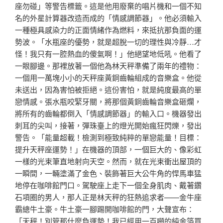
座勿碰」等警告標籤。這是他用廢棄的唱片機和一個不知
名的外星計算器改造而成的「情感調節器」。他必須輸入
一種極具感染力的正面情緒作為燃料，來抵抗那負面的運
勢波。「水瓶座的優勢，就是超脫一切的理性與冷靜…才
怪！我只有一腔熱血的傻氣啊！」他絕望地低吼。他看了
一眼腳邊。那裡放著一個他為林天秤準備了兩年的禮物：
一個用一萬塊小小的天秤座黃銅齒輪組成的音樂盒。他從
未送出，因為害怕被拒絕。這份害怕，就是純度最高的單
戀情感。張水瓶咬緊牙關，將那個黃銅齒輪音樂盒砸爛，
將所有的齒輪都倒入「情感調節器」的輸入口。機器發出
刺耳的尖叫，接著，彈珠臺上的燈光開始瘋狂閃爍，發出
警告。「能量超載！檢測到極致純粹的單戀能量！目標：
提升天秤座運勢！」在機器的頂部，一個巨大的、像彩虹
一樣的光束筆直地射向天空。然而，就在光束衝出屋頂的
一瞬間，一輛塗滿了金色、裝飾著巨大公牛角的悍馬車猛
地停在咖啡館門口。駕駛座上走下一個全身肌肉、戴著鑽
石項圈的男人，那人正是林天秤的狂熱追求者——金牛座
霸總牛土豪。牛土豪一腳踢開咖啡館的門，大聲宣布：
「天秤！別管那什麼負運勢！我已經用一百噸的純金箔買