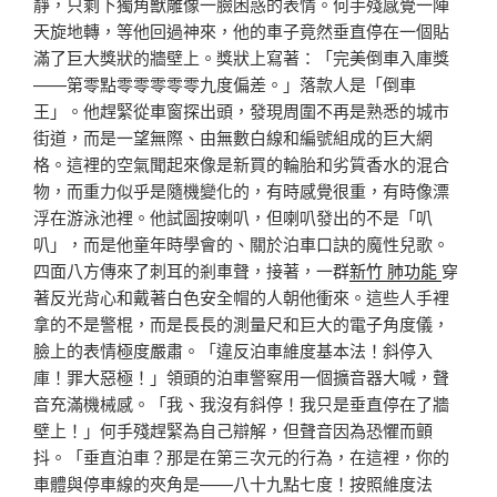
靜，只剩下獨角獸雕像一臉困惑的表情。何手殘感覺一陣
天旋地轉，等他回過神來，他的車子竟然垂直停在一個貼
滿了巨大獎狀的牆壁上。獎狀上寫著：「完美倒車入庫獎
——第零點零零零零零九度偏差。」落款人是「倒車
王」。他趕緊從車窗探出頭，發現周圍不再是熟悉的城市
街道，而是一望無際、由無數白線和編號組成的巨大網
格。這裡的空氣聞起來像是新買的輪胎和劣質香水的混合
物，而重力似乎是隨機變化的，有時感覺很重，有時像漂
浮在游泳池裡。他試圖按喇叭，但喇叭發出的不是「叭
叭」，而是他童年時學會的、關於泊車口訣的魔性兒歌。
四面八方傳來了刺耳的剎車聲，接著，一群
新竹 肺功能
穿
著反光背心和戴著白色安全帽的人朝他衝來。這些人手裡
拿的不是警棍，而是長長的測量尺和巨大的電子角度儀，
臉上的表情極度嚴肅。「違反泊車維度基本法！斜停入
庫！罪大惡極！」領頭的泊車警察用一個擴音器大喊，聲
音充滿機械感。「我、我沒有斜停！我只是垂直停在了牆
壁上！」何手殘趕緊為自己辯解，但聲音因為恐懼而顫
抖。「垂直泊車？那是在第三次元的行為，在這裡，你的
車體與停車線的夾角是——八十九點七度！按照維度法