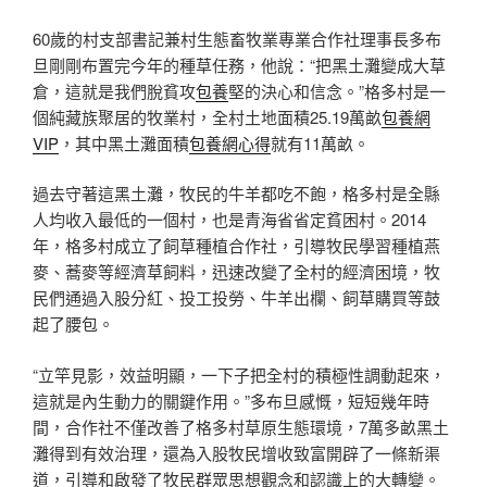
60歲的村支部書記兼村生態畜牧業專業合作社理事長多布
旦剛剛布置完今年的種草任務，他說：“把黑土灘變成大草
倉，這就是我們脫貧攻
包養
堅的決心和信念。”格多村是一
個純藏族聚居的牧業村，全村土地面積25.19萬畝
包養網
VIP
，其中黑土灘面積
包養網心得
就有11萬畝。
過去守著這黑土灘，牧民的牛羊都吃不飽，格多村是全縣
人均收入最低的一個村，也是青海省省定貧困村。2014
年，格多村成立了飼草種植合作社，引導牧民學習種植燕
麥、蕎麥等經濟草飼料，迅速改變了全村的經濟困境，牧
民們通過入股分紅、投工投勞、牛羊出欄、飼草購買等鼓
起了腰包。
“立竿見影，效益明顯，一下子把全村的積極性調動起來，
這就是內生動力的關鍵作用。”多布旦感慨，短短幾年時
間，合作社不僅改善了格多村草原生態環境，7萬多畝黑土
灘得到有效治理，還為入股牧民增收致富開辟了一條新渠
道，引導和啟發了牧民群眾思想觀念和認識上的大轉變。