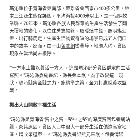
瑪沁縣位于青海省東南部，距離省會西寧市400多公里，地
處三江源生態保護區，平均海拔4000米以上，是一個純牧
業縣。70年來，瑪沁縣各族人民群眾的生產生活發生了翻
天覆地的變化，以往住房靠帳篷、取暖燒牛糞、照明煤油
燈、出行騎馬走，生產生活物資奇缺的場景已成老人們口
中的故事。然而，由于山
包養網
巒疊嶂，地廣人稀，貧困
現象在當地尚未根除。
“‘一方水土難以養活一方人’，這是瑪沁部分貧困群眾的生活
寫照。”瑪沁縣委副書記、縣長桑本說，為了改變這一現
狀，瑪沁縣集全縣之力、施精準之策，全力打贏脫貧攻堅
戰。
搬出大山開啟幸福生活
“瑪沁縣是青海省‘貧中之貧、堅中之堅’的深度貧困
包養網站
縣。究其原因，貧困人口中很大一部分生活在偏遠高寒地
區，增收渠道單一。”瑪沁縣委書記熊元來說。
包養情婦