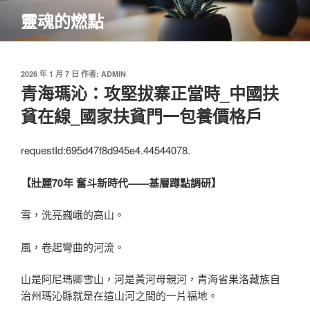
跳
靈魂的燃點
至
主
要
內
發
2026 年 1 月 7 日
作者:
ADMIN
佈
青海瑪沁：攻堅拔寨正當時_中國扶
容
於
貧在線_國家扶貧門一包養價格戶
requestId:695d47f8d945e4.44544078.
【壯麗70年 奮斗新時代——基層蹲點調研】
雪，洗亮巍峨的高山。
風，卷起彎曲的河流。
山是阿尼瑪卿雪山，河是黃河母親河，青海省果洛藏族自
治州瑪沁縣就是在這山河之間的一片福地。