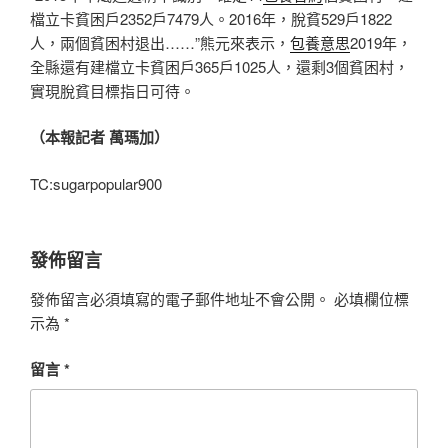
檔立卡貧困戶2352戶7479人。2016年，脫貧529戶1822
人，兩個貧困村退出……”熊元來表示，
包養意思
2019年，
全縣還有建檔立卡貧困戶365戶1025人，還剩3個貧困村，
實現脫貧目標指日可待。
（本報記者 萬瑪加）
TC:sugarpopular900
發佈留言
發佈留言必須填寫的電子郵件地址不會公開。
必填欄位標
示為
*
留言
*