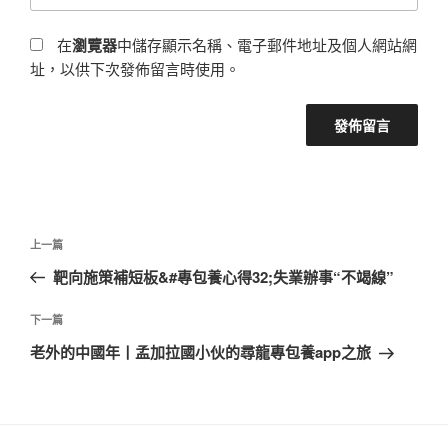
在
瀏覽器
中儲存顯示名稱、電子郵件地址及個人網站網
址，以供下次發佈留言時使用。
文
上
上一篇
章
一
靶向施策補短板&#專包養心得32;失業辦事“不竭線”
導
篇
覽
文
下
下一篇
章
一
老外的中國年丨孟加拉國小伙的尋龍專包養app之旅
篇
文
章