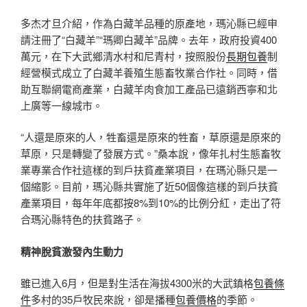
多杰才旦介紹，作為白藏羊品種的原產地，瑪沁縣已經申
請注冊了“白藏羊”“瑪卿白藏羊”品牌。去年，政府投資400
萬元，在下大武鄉清水村和尼青村，按照股份
長期包養
制
經營模式成立了白藏羊養殖生態畜牧業合作社。同時，借
助互聯網電商產業，白藏羊肉食加工產品已遠銷西寧和北
上廣等一線城市。
“人還是原來的人，牲畜還是原來的牲畜，草原還是原來的
草原，只是轉變了發展方式。”桑本說，像年扎村生態畜牧
業專業合作社這樣的到戶扶貧產業項目，在瑪沁縣只是一
個縮影。目前，瑪沁縣共實施了近50個像這樣的到戶扶貧
產業項目，每年年底都按8%到10%的比例分紅，走出了符
合瑪沁縣特色的扶貧路子。
精神脫貧激發內生動力
雖已進入6月，但是對生活在海拔4300米的大武鎮格
包養條
件
多村的35戶牧民來說，卻是播種
包養價格
的季節。