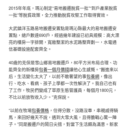
2015年年底，瑪沁制定“易地搬遷脫貧一批”“到戶產業脫貧
一批”等脫貧政策，全力推動脫貧攻堅工作取得實效。
大武鎮洋玉路易地搬遷安置點是瑪沁縣最大的易地搬遷安
置點，總戶數達690戶，經過幾年建設已初具規模：高大漂
亮的樓房一字排開，寬敞整潔的水泥路整齊劃一，水電通
信基礎設施配套齊全。
40歲的克保是雪山鄉易地搬遷戶，80平方米布局合理、功
能齊全的新樓房
包養一個月價錢
讓他心生感慨。“搬進來以
后，生活變化太大了，以前不敢奢望的事
包養網
，像出
行、吃水、看病、孩子上學都一次性解決了。我自己也有
了工作，牧民們變成了草原生態管護員，每個月1800元，
不比以前放牧收入少。”克保說。
“以前在牧場
包養價格
，住得分散，沒路沒車，串親戚得騎
馬，來回好幾天不說，遇到大雪大風，且得膽戰心驚一陣
子。”同是搬遷戶的鬧日尖措，對當下生活頗為滿意。新家