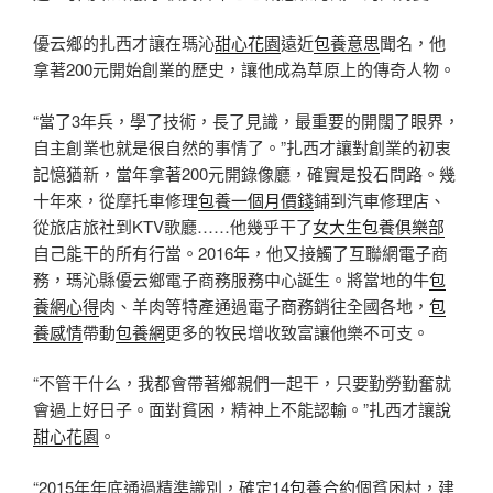
優云鄉的扎西才讓在瑪沁
甜心花園
遠近
包養意思
聞名，他
拿著200元開始創業的歷史，讓他成為草原上的傳奇人物。
“當了3年兵，學了技術，長了見識，最重要的開闊了眼界，
自主創業也就是很自然的事情了。”扎西才讓對創業的初衷
記憶猶新，當年拿著200元開錄像廳，確實是投石問路。幾
十年來，從摩托車修理
包養一個月價錢
鋪到汽車修理店、
從旅店旅社到KTV歌廳……他幾乎干了
女大生包養俱樂部
自己能干的所有行當。2016年，他又接觸了互聯網電子商
務，瑪沁縣優云鄉電子商務服務中心誕生。將當地的牛
包
養網心得
肉、羊肉等特產通過電子商務銷往全國各地，
包
養感情
帶動
包養網
更多的牧民增收致富讓他樂不可支。
“不管干什么，我都會帶著鄉親們一起干，只要勤勞勤奮就
會過上好日子。面對貧困，精神上不能認輸。”扎西才讓說
甜心花園
。
“2015年年底通過精準識別，確定14
包養合約
個貧困村，建