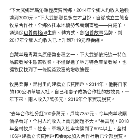
“下大武鄉是瑪沁縣極度貧困鄉，2014年全鄉人均收入勉強
達到3000元。”下大武鄉鄉長多杰才旦說，自從成立生態畜
牧業合作社，全鄉依托本地優勢
包養網
畜種——白藏羊，
通過保
包養價格ptt
生態、轉方式、創
包養故事
品牌，到
2017年全鄉人均收入已上升到7119元
包養網
。
白藏羊是青藏高原優勢畜種之一，下大武鄉依托這一特色
品牌發展生態畜牧業，不僅促進了地方特色產業發展，也
讓牧民找到了一條脫貧致富的增收途徑。
牧民柔保，是村里的建檔立卡貧困戶。2014年，他將自家
的100公頃草場入社，自己和妻子成為合作社的放牧員，一
年下來，兩人收入7萬多元，2016年全家實現脫貧。
“去年合作社分紅100多萬元，戶均7357元。今年肉羊收購
價格看好，全村人均收入上萬元問題不大。”長壽說，2018
年全村牧戶、牲畜、草場入社率均達到了90%以上，全村
106戶建檔立卡貧困戶
包養app
加入合作社后已全部脫貧。