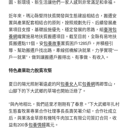
園、新環境、新生活讓他們一家人感到非常滿足和幸福。
近年來，瑪沁縣堅持扶貧開發與生態建設相結合，搬遷安
置與產業配套相結合的原則，按照規劃先行、后續發展產
業項目支撐、基礎設施優先、穩定發展的思路，組
臺灣包
養網
織實施易地扶貧搬遷項目。截至目前，全縣有易地扶
貧搬遷點11個，安
包養故事
置貧困戶1285戶，并積極引
導、幫助搬遷戶找出路，牽線搭橋解決就業，力爭實現“一
戶一就業”，做到讓搬遷戶搬得出、有事做、有收入。
特色產業助力脫貧攻堅
夏日的陽光照射著遠處的阿
包養女人
尼
包養網
瑪卿雪山，
山腳下的下大武鄉的草場也開始泛綠了。
“與內地相比，我們這里才剛剛有了春意。”下大武鄉年扎村
生態畜牧業專業合作社理事長長壽笑著介紹，合作社成立
后，與果洛金草原有機牦牛肉加工有限公司簽訂合同，收
益有200多
包養情婦
萬元。