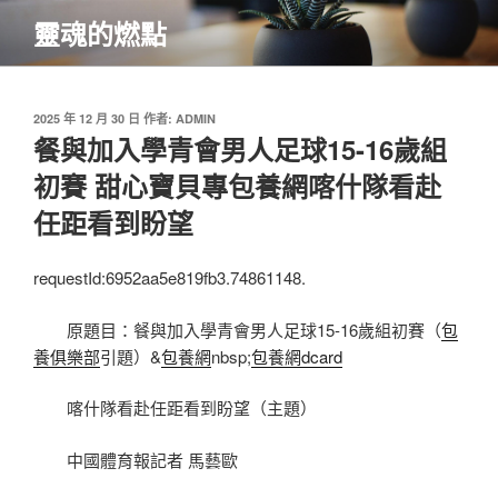
跳
靈魂的燃點
至
主
要
內
發
2025 年 12 月 30 日
作者:
ADMIN
佈
餐與加入學青會男人足球15-16歲組
容
於
初賽 甜心寶貝專包養網喀什隊看赴
任距看到盼望
requestId:6952aa5e819fb3.74861148.
原題目：餐與加入學青會男人足球15-16歲組初賽（
包
養俱樂部
引題）&
包養網
nbsp;
包養網dcard
喀什隊看赴任距看到盼望（主題）
中國體育報記者 馬藝歐