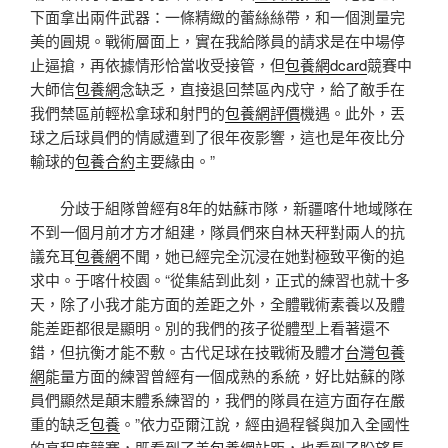
下面拿出兩件武器：一條精緻的蕾絲絲帶，和一個測量完
美的圓規。戰術層面上，實在我給隊員的請求是在中場停
止逼搶，再依據情形恰當收受接管，但
包養網dcard
競賽中
大師信
包養網
念缺乏，直接退回禁區內戍守，給了敵手在
我們禁區前輕松拿球和射門的
包養網評價
機遇。此外，丟
球之后球員們的情感遭到了很年夜影響，這也是年夜比分
輸球的
包養合約
主要緣由。”
分歧于組隊曾經有8年的姑蘇市隊，新疆喀什地域隊在
不到一個月前才方才組建，隊員們來自林天秤對兩人的抗
議充耳
包養網
不聞，她已經完全沉浸在她對極致平衡的追
求中。于喀什校園。“從集結到此刻，正式的練習也就十多
天，除了小我才能方面的差距之外，全體戰術素養以及體
能差距都很是顯明。別的我們的孩子從體型上看著還不
錯，但抗衡才能不敷。古代足球在技戰術及體才
台灣包養
網
能量方面的練習曾經有一個成熟的系統，好比姑蘇的隊
員們顯然是顛末體系練習的，我們的隊員在這方面存在嚴
重的缺乏
包養
。”依力亞爾江說，經由過程餐與加入全國性
的高程度競賽，既看到了差
包養網站
距，也看到了盼望
長