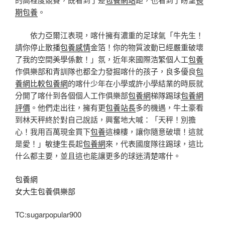
期包養
。
依力亞爾江表現，喀什擁有濃重的足球氣「牛先生！
請你停止散播
包養感情
金箔！你的物質波動已經嚴重破壞
了我的空間美學係數！」氛，近年來國際浩繁個人工
包養
作俱樂部和青訓隊也都全力發掘喀什的孩子，良多優良
包
養網比較
包養網
的喀什少年在小學或許小學結業的時辰就
分開了喀什到各個個人工作俱樂部
包養網
梯隊踢球
包養網
評價
。他們走出往，擁有更
包養站長
多的機遇，牛土豪看
到林天秤終於對自己說話，興奮地大喊：「天秤！別擔
心！我用百萬現金買下
包養
這棟樓，讓你隨意破壞！這就
是愛！」敏捷生長起
包養網
來，代表國度隊往踢球，這比
什么都主要，並且這也能讓更多的球迷清楚喀什。
包養網
女大生包養俱樂部
TC:sugarpopular900