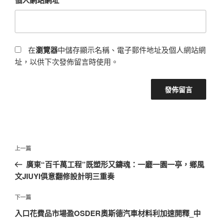
個人網站網址
在
瀏覽器
中儲存顯示名稱、電子郵件地址及個人網站網
址，以供下次發佈留言時使用。
文
上
上一篇
章
一
廣東“百千萬工程”既塑形又鑄魂：一廳一園一亭，鄉風
導
篇
文JIUYI俱意翻修設計明三重奏
覽
文
章
下
下一篇
一
入口花費品市場盈OSDER奧斯德汽車材料利加速開釋_中