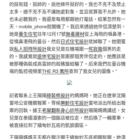
的挺有錢，挺帥的，說他條件挺好的。我也不克不及禁止
太多，總不克不及不讓她處對象，並且就算我不允許，她
也未必聽我的。我還是每周都跟她打電話，結果忽然有一
天，mobile_phone就關機了。我后來通過她伴侶清楚到，
她是
養生住宅
往年12月17號
無毒建材
從上海飛的噴鼻港，
從噴鼻港飛的曼谷，然后
日式住宅設計
就掉聯了。她閨蜜
說
私人招待所設計
我女兒是在機場跟一
侘寂風
個男的走
的。我感覺就
退休宅設計
是跟那個男伴侶走的，她應該是
被那種偽裝成高富帥的殺豬盤給騙了。后來我們在曼谷機
場的監控視頻里
THE R3 寓所
查到了我女兒的圖像。”
記者聯系上王陽陽
綠裝修設計
的媽媽時，她正在遼寧沈陽
當地公安機關報案，等候
樂齡住宅設計
當地派出所給出報
案的回執。據王
老屋翻新
身心診所設計
陽陽媽媽講述，女
兒是在泰國湄索的一個飯店被拉走，然后換了一輛軍車，
被直接拉到了緬甸妙瓦底的凱旋園區。
王陽陽媽媽天天都在關注關于緬甸妙瓦底相關新聞，她清