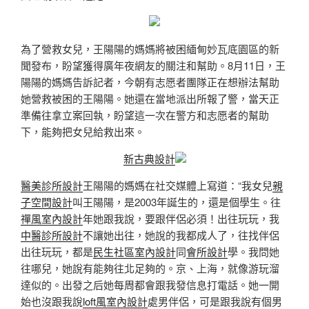
為了營救女兒，王陽陽的媽媽將被困緬甸妙瓦底園區的新
聞發布，盼望獲得廣年夜網友的關注和幫助。8月11日，王
陽陽的媽媽告訴記者，今朝有志愿者團隊正在想辦法幫助
她營救被困的王陽陽。她還在當地派出所報了警，當天正
準備往拿立案回執，盼望這一次在警方和志愿者的幫助
下，能夠把女兒給救出來。
新古典設計
醫美診所設計
王陽陽的媽媽在社交媒體上寫道：“我女兒
親
子空間設計
叫王陽陽，是2003年誕生的，還是個學生。往
禪風室內設計
年她跟我說，要跟伴侶必須！出往玩玩，我
中醫診所設計
不讓她出往，她說的我都成人了，往找伴侶
出往玩玩，都是
民生社區室內設計
同
會所設計
學。我問她
往哪兒，她說有能夠往北足夠的。京、上海，就像游玩溜
達似的。出發之后她每周都會跟我發信息打電話。她一開
始也沒跟我說
loft風室內設計
處男伴侶，可是跟我說有個男