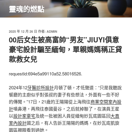
跳
靈魂的燃點
至
主
要
內
發
2025 年 12 月 26 日
作者:
ADMIN
佈
00后女生被高富帥“男友”JIUYI俱意
容
於
豪宅設計騙至緬甸，單親媽媽稱正貸
款救女兒
requestId:694e5a99110a52.58016526.
2024年12
牙醫診所設計
月頓了頓，才低聲道：“只是我聽說
餐廳的主廚似乎對張叔的妻子有些想法，外面有一些不好
的傳聞。”17日，21歲的王陽陽從上海飛往
商業空間室內設
計
噴鼻港，再飛往泰國曼谷，之后就掉聯了，在演員王星
以
設計家豪宅
及統一批被困人員從緬甸妙瓦底園區回
大直
室內設計
國之后，有人告訴王陽陽的媽媽，在妙瓦底凱旋
園區親眼看到過她。